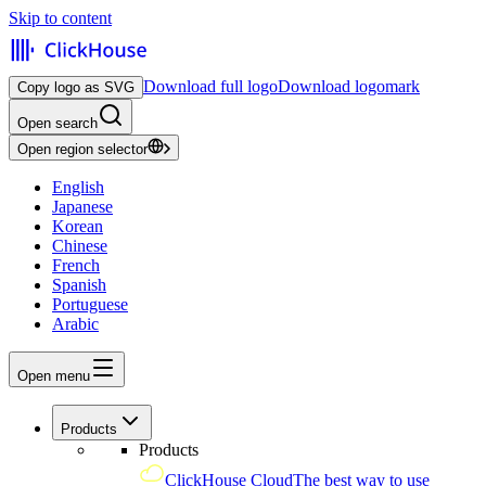
Skip to content
Download full logo
Download logomark
Copy logo as SVG
Open search
Open region selector
English
Japanese
Korean
Chinese
French
Spanish
Portuguese
Arabic
Open menu
Products
Products
ClickHouse Cloud
The best way to use