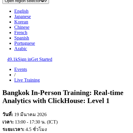
Open region selector
English
Japanese
Korean
Chinese
French
Spanish
Portuguese
Arabic
49.1k
Sign in
Get Started
Events
/
Live Training
Bangkok In-Person Training: Real-time
Analytics with ClickHouse: Level 1
วันที่:
19 มีนาคม 2026
เวลา:
13:00 - 17:30 น. (ICT)
ระยะเวลา:
4.5 ชั่วโมง