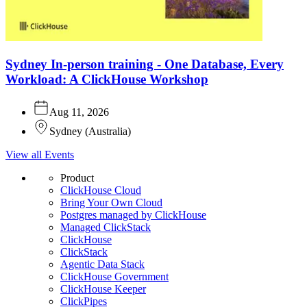
Sydney In-person training - One Database, Every
Workload: A ClickHouse Workshop
Aug 11, 2026
Sydney
(
Australia
)
View all Events
Product
ClickHouse Cloud
Bring Your Own Cloud
Postgres managed by ClickHouse
Managed ClickStack
ClickHouse
ClickStack
Agentic Data Stack
ClickHouse Government
ClickHouse Keeper
ClickPipes