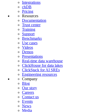
Integrations
chDB
Pricing
Resources
Documentation
Trust center
Training
Support
Benchmarks
Use cases
Videos
Demos
Presentations
Real-time data warehouse
ClickHouse for data lakes
ClickStack for AI SREs
Engineering resources
Company
Blog
Our story
Careers
Contact us
Events
News
Media