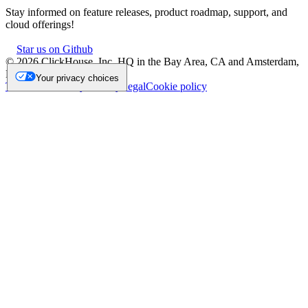
Stay informed on feature releases, product roadmap, support, and
cloud offerings!
Star us on Github
©
2026
ClickHouse, Inc. HQ in the Bay Area, CA and Amsterdam,
NL.
Your privacy choices
Trademark
Privacy
Security
Legal
Cookie policy