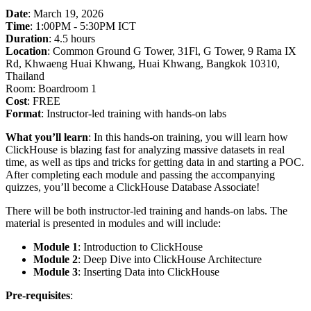
Date
: March 19, 2026
Time
: 1:00PM - 5:30PM ICT
Duration
: 4.5 hours
Location
: Common Ground G Tower, 31Fl, G Tower, 9 Rama IX
Rd, Khwaeng Huai Khwang, Huai Khwang, Bangkok 10310,
Thailand
Room: Boardroom 1
Cost
: FREE
Format
: Instructor-led training with hands-on labs
What you’ll learn
: In this hands-on training, you will learn how
ClickHouse is blazing fast for analyzing massive datasets in real
time, as well as tips and tricks for getting data in and starting a POC.
After completing each module and passing the accompanying
quizzes, you’ll become a ClickHouse Database Associate!
There will be both instructor-led training and hands-on labs. The
material is presented in modules and will include:
Module 1
: Introduction to ClickHouse
Module 2
: Deep Dive into ClickHouse Architecture
Module 3
: Inserting Data into ClickHouse
Pre-requisites
: