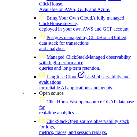
ClickHouse.
Available on AWS, GCP, and Azure.
Bring Your Own Cloud
A fully managed
ClickHouse service,
deployed in your own AWS and GCP account.
Postgres managed by ClickHouse
Unified
data stack for transactions
and analytics.
Managed ClickStack
Managed observability
with high-performance
queries and long-term retention.
Langfuse Cloud
LLM observability and
evaluations
for reliable AI applications and agents.
Open source
ClickHouse
Fast open-source OLAP database
for
real-time analytics.
ClickStack
Open-source observability stack
for logs,
metrics, traces, and session replays.