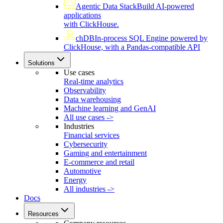
Agentic Data Stack
Build AI-powered
applications
with ClickHouse.
chDB
In-process SQL Engine powered by
ClickHouse, with a Pandas-compatible API
Solutions
Use cases
Real-time analytics
Observability
Data warehousing
Machine learning and GenAI
All use cases ->
Industries
Financial services
Cybersecurity
Gaming and entertainment
E-commerce and retail
Automotive
Energy
All industries ->
Docs
Resources