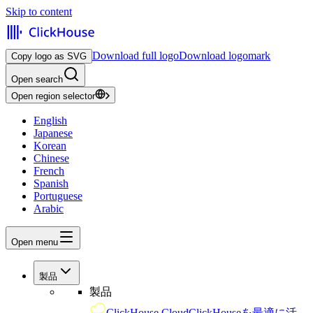
Skip to content
Download full logo
Download logomark
Copy logo as SVG
Open search
Open region selector
English
Japanese
Korean
Chinese
French
Spanish
Portuguese
Arabic
Open menu
製品
製品
ClickHouse Cloud
ClickHouseを最適に活