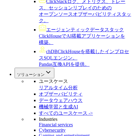
ClickStack
ログ、メトリクス、トレー
ス、セッションリプレイのための
オープンソースオブザーバビリティスタッ
ク。
エージェンティックデータスタック
ClickHouseでAI搭載アプリケーションを
構築。
chDB
ClickHouseを搭載したインプロセ
スSQLエンジン。
Pandas互換APIを提供。
ソリューション
ユースケース
リアルタイム分析
オブザーバビリティ
データウェアハウス
機械学習と生成AI
すべてのユースケース ->
Industries
Financial services
Cybersecurity
Gaming and entertainment