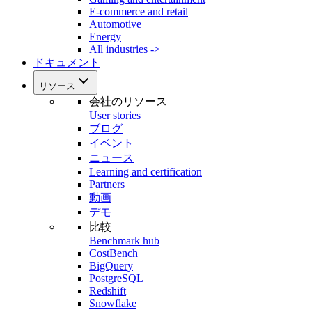
E-commerce and retail
Automotive
Energy
All industries ->
ドキュメント
リソース
会社のリソース
User stories
ブログ
イベント
ニュース
Learning and certification
Partners
動画
デモ
比較
Benchmark hub
CostBench
BigQuery
PostgreSQL
Redshift
Snowflake