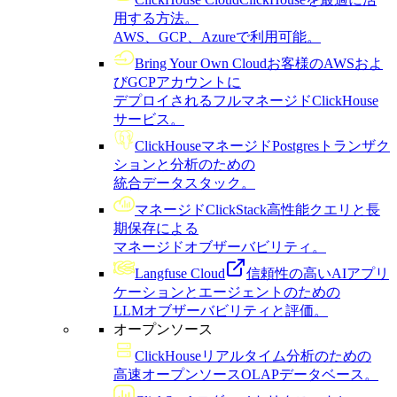
用する方法。
AWS、GCP、Azureで利用可能。
Bring Your Own Cloud
お客様のAWSおよ
びGCPアカウントに
デプロイされるフルマネージドClickHouse
サービス。
ClickHouseマネージドPostgres
トランザク
ションと分析のための
統合データスタック。
マネージドClickStack
高性能クエリと長
期保存による
マネージドオブザーバビリティ。
Langfuse Cloud
信頼性の高いAIアプリ
ケーションとエージェントのための
LLMオブザーバビリティと評価。
オープンソース
ClickHouse
リアルタイム分析のための
高速オープンソースOLAPデータベース。