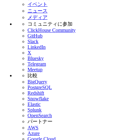
イベント
ニュース
メディア
コミュニティに参加
ClickHouse Community
GitHub
Slack
LinkedIn
X
Bluesky
Telegram
Meetup
比較
BigQuery
PostgreSQL
Redshift
Snowflake
Elastic
Splunk
OpenSearch
パートナー
AWS
Azure
Google Cloud