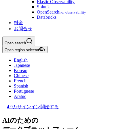
Elastic Observability
Splunk
OpenSearch
For observability
Databricks
料金
お問合せ
Open search
Open region selector
English
Japanese
Korean
Chinese
French
Spanish
Portuguese
Arabic
4.9万
サインイン
開始する
AIのための