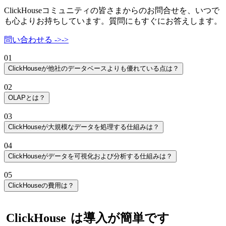
ClickHouseコミュニティの皆さまからのお問合せを、いつで
も心よりお持ちしています。質問にもすぐにお答えします。
問い合わせる
->
->
01
ClickHouseが他社のデータベースよりも優れている点は？
ClickHouseは従来のデータウェアハウスやデータベースより
02
も高速です。通常は大規模なデータベースに対するリアルタ
OLAPとは？
イムのクエリを手頃なコストで実装するために使用されます
OLAPはOnline Analytical Processing（オンライン分析処理）
が、CDWHやOLTPデータベースなどの既存のインフラに
03
の略で、OLTP（Online Transaction Processing）と対比した用
「スピードレイヤ」を追加して機能拡張するためにも使用さ
ClickHouseが大規模なデータを処理する仕組みは？
語です。OLAPデータベースは大規模なデータセットを使用
れます。
ClickHouseは高度な圧縮技術を使用して大量のデータをすば
した分析処理を、OLTPよりもはるかに高速に実行できま
04
やく処理します。また、クエリをベクトル化して実行するこ
す。
ClickHouseがデータを可視化および分析する仕組みは？
とでCPU効率を最大化します。
ClickHouseはBIやデータ分析ツールなど多くのクライアント
05
やドライバに対するコネクタをサポートしています。
ClickHouseの費用は？
ClickHouseインテグレーションの一覧を、こちらのページで
セルフマネージドのClickHouseの場合、費用はコンピュータ
ご覧ください。
ーやデータストレージなどのリソース、およびClickHouseの
ClickHouse
は導入が簡単です
管理に必要な人員の数によって変わります。
ClickHouse