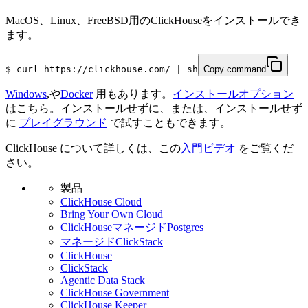
Cloud
, であれば月々50ドルと非常に手頃な価格で始められま
す。
MacOS、Linux、FreeBSD用のClickHouseをインストールでき
ます。
$
 curl https://clickhouse.com/ | sh
Copy command
Windows
,や
Docker
用もあります。
インストールオプション
はこちら。インストールせずに、または、インストールせず
に
プレイグラウンド
で試すこともできます。
ClickHouse について詳しくは、この
入門ビデオ
をご覧くだ
さい。
製品
ClickHouse Cloud
Bring Your Own Cloud
ClickHouseマネージドPostgres
マネージドClickStack
ClickHouse
ClickStack
Agentic Data Stack
ClickHouse Government
ClickHouse Keeper