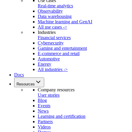
Use cases
Real-time analytics
Observability
Data warehousing
Machine learning and GenAI
All use cases ->
Industries
Financial services
Cybersecurity
Gaming and entertainment
E-commerce and retail
Automotive
Energy
All industries ->
Docs
Resources
Company resources
User stories
Blog
Events
News
Learning and certification
Partners
Videos