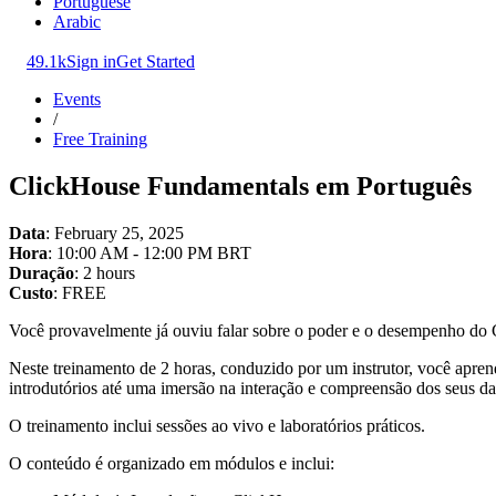
Portuguese
Arabic
49.1k
Sign in
Get Started
Events
/
Free Training
ClickHouse Fundamentals em Português
Data
: February 25, 2025
Hora
: 10:00 AM - 12:00 PM BRT
Duração
: 2 hours
Custo
: FREE
Você provavelmente já ouviu falar sobre o poder e o desempenho do C
Neste treinamento de 2 horas, conduzido por um instrutor, você apren
introdutórios até uma imersão na interação e compreensão dos seus d
O treinamento inclui sessões ao vivo e laboratórios práticos.
O conteúdo é organizado em módulos e inclui: