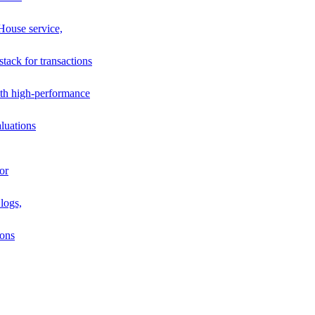
House service,
stack for transactions
th high-performance
luations
or
logs,
ions