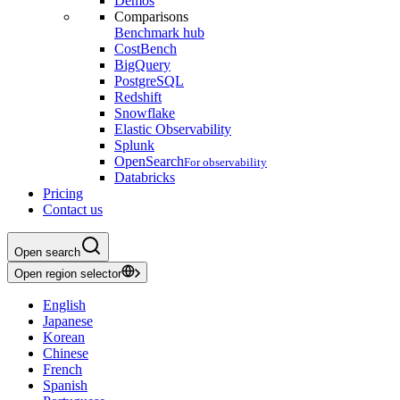
Demos
Comparisons
Benchmark hub
CostBench
BigQuery
PostgreSQL
Redshift
Snowflake
Elastic Observability
Splunk
OpenSearch
For observability
Databricks
Pricing
Contact us
Open search
Open region selector
English
Japanese
Korean
Chinese
French
Spanish