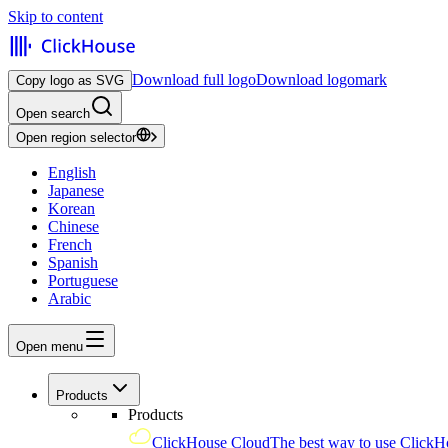
Skip to content
Download full logo
Download logomark
Copy logo as SVG
Open search
Open region selector
English
Japanese
Korean
Chinese
French
Spanish
Portuguese
Arabic
Open menu
Products
Products
ClickHouse Cloud
The best way to use ClickH