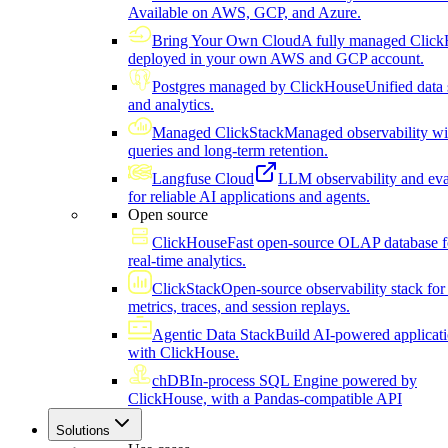
Available on AWS, GCP, and Azure.
Bring Your Own Cloud
A fully managed Click
deployed in your own AWS and GCP account.
Postgres managed by ClickHouse
Unified data 
and analytics.
Managed ClickStack
Managed observability wi
queries and long-term retention.
Langfuse Cloud
LLM observability and eva
for reliable AI applications and agents.
Open source
ClickHouse
Fast open-source OLAP database f
real-time analytics.
ClickStack
Open-source observability stack for 
metrics, traces, and session replays.
Agentic Data Stack
Build AI-powered applicat
with ClickHouse.
chDB
In-process SQL Engine powered by
ClickHouse, with a Pandas-compatible API
Solutions