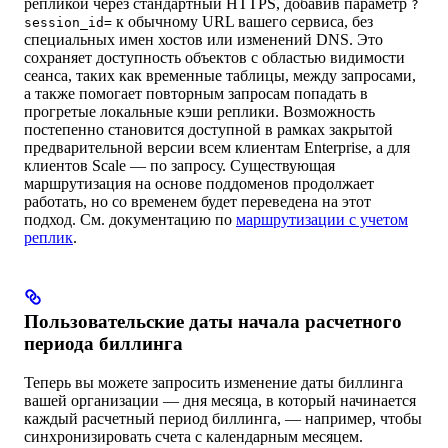
репликой через стандартный HTTPS, добавив параметр
?
к обычному URL вашего сервиса, без
session_id=
специальных имен хостов или изменений DNS. Это
сохраняет доступность объектов с областью видимости
сеанса, таких как временные таблицы, между запросами,
а также помогает повторным запросам попадать в
прогретые локальные кэши реплики. Возможность
постепенно становится доступной в рамках закрытой
предварительной версии всем клиентам Enterprise, а для
клиентов Scale — по запросу. Существующая
маршрутизация на основе поддоменов продолжает
работать, но со временем будет переведена на этот
подход. См. документацию по
маршрутизации с учетом
реплик
.
Пользовательские даты начала расчетного
периода биллинга
Теперь вы можете запросить изменение даты биллинга
вашей организации — дня месяца, в который начинается
каждый расчетный период биллинга, — например, чтобы
синхронизировать счета с календарным месяцем.