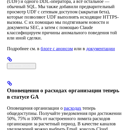
(UDF) и одного DDL-оператора, а всё остальное —
обычный SQL. Мы также добавили предварительный
просмотр UDF с сетевым доступом (закрытая бета),
которые позволяют UDF выполнять исходящие HTTPS-
вызовы. С их помощью мы подтягиваем новости и
документы SEC, а затем с помощью Claude
классифицируем причины аномального поведения той
или иной сделки.
Подробнее см. в
блоге с анонсом
или в
документации
25 мая 2026 г.
Оповещения о расходах организации теперь
в статусе GA
Оповещения организации о
расходах
теперь
общедоступны. Получайте уведомления при достижении
50%, 75% и 100% от настроенного лимита расходов
организации за расчетный период. В качестве каналов
уведомлений можно выбрать Email, консоль Cloud