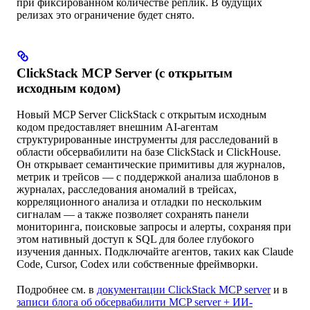
при фиксированном количестве реплик. В будущих
релизах это ограничение будет снято.
ClickStack MCP Server (с открытым
исходным кодом)
Новый MCP Server ClickStack с открытым исходным
кодом предоставляет внешним AI-агентам
структурированные инструменты для расследований в
области обсервабилити на базе ClickStack и ClickHouse.
Он открывает семантические примитивы для журналов,
метрик и трейсов — с поддержкой анализа шаблонов в
журналах, расследования аномалий в трейсах,
корреляционного анализа и отладки по нескольким
сигналам — а также позволяет сохранять панели
мониторинга, поисковые запросы и алерты, сохраняя при
этом нативный доступ к SQL для более глубокого
изучения данных. Подключайте агентов, таких как Claude
Code, Cursor, Codex или собственные фреймворки.
Подробнее см. в
документации ClickStack MCP server
и в
записи блога об обсервабилити MCP server + ИИ-