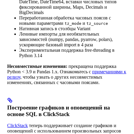
DateTime, DateTime64, вставки числовых типов
фиксированной ширины, Maps, Decimals и
BigDecimals
Переработанная обработка часовых поясов с
новыми параметрами
и
tz_mode
tz_source
Нативная запись в столбцы Variant
Ленивые импорты для необязательных
зависимостей (numpy, pandas, pyarrow, polars),
ускоряющие базовый import в 4 раза
Экспериментальная поддержка free-threading в
Python 3.14
Несовместимые изменения:
прекращена поддержка
Python < 3.9 и Pandas 1.x. Ознакомьтесь с
примечаниями к
релизу
, чтобы узнать о других несовместимых
изменениях, связанных с часовыми поясами.
Построение графиков и оповещений на
основе SQL в ClickStack
ClickStack
теперь поддерживает создание графиков и
оповещений с использованием произвольных запросов