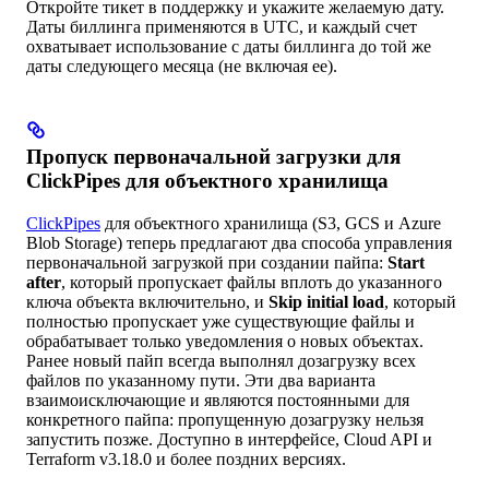
Откройте тикет в поддержку и укажите желаемую дату.
Даты биллинга применяются в UTC, и каждый счет
охватывает использование с даты биллинга до той же
даты следующего месяца (не включая ее).
Пропуск первоначальной загрузки для
ClickPipes для объектного хранилища
ClickPipes
для объектного хранилища (S3, GCS и Azure
Blob Storage) теперь предлагают два способа управления
первоначальной загрузкой при создании пайпа:
Start
after
, который пропускает файлы вплоть до указанного
ключа объекта включительно, и
Skip initial load
, который
полностью пропускает уже существующие файлы и
обрабатывает только уведомления о новых объектах.
Ранее новый пайп всегда выполнял дозагрузку всех
файлов по указанному пути. Эти два варианта
взаимоисключающие и являются постоянными для
конкретного пайпа: пропущенную дозагрузку нельзя
запустить позже. Доступно в интерфейсе, Cloud API и
Terraform v3.18.0 и более поздних версиях.