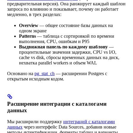
предварительная версия). Она ранжирует каждый шаблон
запроса по влиянию и показывает, почему он работает
медленно, в трех разделах:
Overview
— общее состояние базы данных на
одном экране
Patterns
— таблица с сортировкой по времени
выполнения, CPU, ошибкам и P95
Выдвижная панель по каждому шаблону
—
процентильные значения задержки, CPU vs I/O,
cache vs disk, сбросы временных данных на диск,
нехватка parallel workers и объем WAL
Основано на
pg_stat_ch
— расширении Postgres с
открытым исходным кодом.
Расширение интеграции с каталогами
данных
Мы расширили поддержку
интеграций с каталогами
данных
через интерфейс Data Sources, добавив новые
методы аутентификации, форматы таблиц и варианты