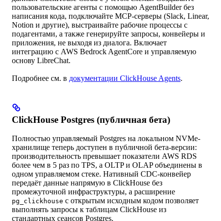
пользовательские агенты с помощью AgentBuilder без
написания кода, подключайте MCP-серверы (Slack, Linear,
Notion и другие), выстраивайте рабочие процессы с
подагентами, а также генерируйте запросы, конвейеры и
приложения, не выходя из диалога. Включает
интеграцию с AWS Bedrock AgentCore и управляемую
основу LibreChat.
Подробнее см. в
документации ClickHouse Agents
.
ClickHouse Postgres (публичная бета)
Полностью управляемый Postgres на локальном NVMe-
хранилище теперь доступен в публичной бета-версии:
производительность превышает показатели AWS RDS
более чем в 5 раз по TPS, а OLTP и OLAP объединены в
одном управляемом стеке. Нативный CDC-конвейер
передаёт данные напрямую в ClickHouse без
промежуточной инфраструктуры, а расширение
с открытым исходным кодом позволяет
pg_clickhouse
выполнять запросы к таблицам ClickHouse из
стандартных сеансов Postgres.