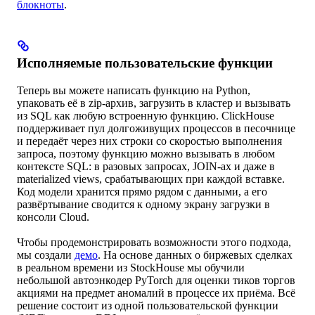
блокноты
.
Исполняемые пользовательские функции
Теперь вы можете написать функцию на Python,
упаковать её в zip-архив, загрузить в кластер и вызывать
из SQL как любую встроенную функцию. ClickHouse
поддерживает пул долгоживущих процессов в песочнице
и передаёт через них строки со скоростью выполнения
запроса, поэтому функцию можно вызывать в любом
контексте SQL: в разовых запросах, JOIN-ах и даже в
materialized views, срабатывающих при каждой вставке.
Код модели хранится прямо рядом с данными, а его
развёртывание сводится к одному экрану загрузки в
консоли Cloud.
Чтобы продемонстрировать возможности этого подхода,
мы создали
демо
. На основе данных о биржевых сделках
в реальном времени из StockHouse мы обучили
небольшой автоэнкодер PyTorch для оценки тиков торгов
акциями на предмет аномалий в процессе их приёма. Всё
решение состоит из одной пользовательской функции