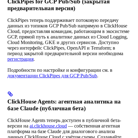
ClickPipes for GCP Pub/Sub (закрытая
предварительная версия)
ClickPipes теперь поддерживает потоковую передачу
данных из топиков GCP Pub/Sub напрямую в ClickHouse
Cloud, предоставляя командам, работающим в экосистеме
GCP, прямой путь к аналитике данных из Cloud Logging,
Cloud Monitoring, GKE и других сервисов. Доступно
через интерфейс ClickPipes, OpenAPI и Terraform; в
период закрытой предварительной версии необходима
регистрация
.
Подробности по настройке и конфигурации см. в
документации ClickPipes для GCP Pub/Sub
.
ClickHouse Agents: агентная аналитика на
базе Claude (публичная бета)
ClickHouse Agents теперь доступен в публичной бета-
версии на
ai.clickhouse.cloud
— собственная агентная
платформа на базе Claude для диалогового анализа
данных ClickHouse Cloud с учётом схемы. Создавайте