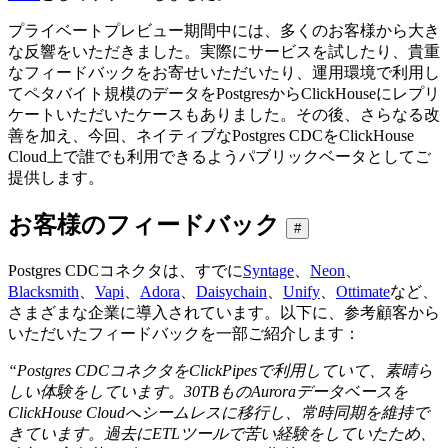
プライベートプレビュー期間中には、多くのお客様から大き
な反響をいただきました。実際にサービスを試したり、貴重
なフィードバックをお寄せいただいたり、運用環境で利用し
てペタバイト規模のデータをPostgresからClickHouseにレプリ
ケートいただいたケースもありました。その後、さらなる改
善を加え、今回、ネイティブなPostgres CDCをClickHouse
Cloud上で誰でも利用できるようパブリックベータとしてご
提供します。
お客様のフィードバック
#
Postgres CDCコネクタは、すでに
Syntage
、
Neon
、
Blacksmith
、
Vapi
、
Adora
、
Daisychain
、
Unify
、
Ottimate
など、
さまざまな企業に導入されています。以下に、参考顧客から
いただいたフィードバックを一部ご紹介します：
“Postgres CDCコネクタをClickPipesで利用していて、素晴ら
しい体験をしています。30TBものAuroraデータベースを
ClickHouse Cloudへシームレスに移行し、常時同期を維持で
きています。過去にETLツールで苦い経験をしていたため、