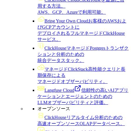
用する方法。
AWS、GCP、Azureで利用可能。
Bring Your Own Cloud
お客様のAWSおよ
びGCPアカウントに
デプロイされるフルマネージドClickHouse
サービス。
ClickHouseマネージドPostgres
トランザク
ションと分析のための
統合データスタック。
マネージドClickStack
高性能クエリと長
期保存による
マネージドオブザーバビリティ。
Langfuse Cloud
信頼性の高いAIアプリ
ケーションとエージェントのための
LLMオブザーバビリティと評価。
オープンソース
ClickHouse
リアルタイム分析のための
高速オープンソースOLAPデータベース。