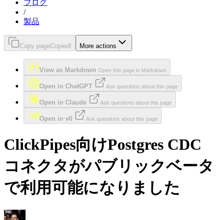
ブログ
/
製品
Copy page
Copied!
More actions
View as Markdown
Open this page in Markdown
Open in ChatGPT
Ask questions about this page
Open in Claude
Ask questions about this page
Open in v0
Ask questions about this page
ClickPipes向けPostgres CDC
コネクタがパブリックベータ
で利用可能になりました