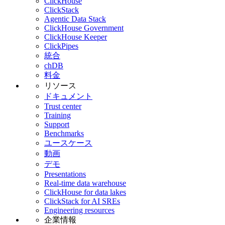
ClickHouse
ClickStack
Agentic Data Stack
ClickHouse Government
ClickHouse Keeper
ClickPipes
統合
chDB
料金
リソース
ドキュメント
Trust center
Training
Support
Benchmarks
ユースケース
動画
デモ
Presentations
Real-time data warehouse
ClickHouse for data lakes
ClickStack for AI SREs
Engineering resources
企業情報