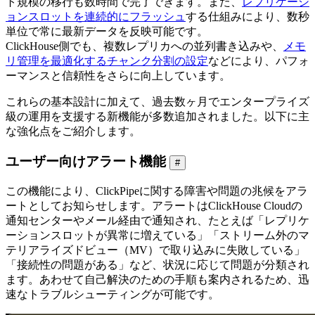
ト規模の移行も数時間で完了できます。また、
レプリケーシ
ョンスロットを連続的にフラッシュ
する仕組みにより、数秒
単位で常に最新データを反映可能です。
ClickHouse側でも、複数レプリカへの並列書き込みや、
メモ
リ管理を最適化するチャンク分割の設定
などにより、パフォ
ーマンスと信頼性をさらに向上しています。
これらの基本設計に加えて、過去数ヶ月でエンタープライズ
級の運用を支援する新機能が多数追加されました。以下に主
な強化点をご紹介します。
ユーザー向けアラート機能
#
この機能により、ClickPipeに関する障害や問題の兆候をアラ
ートとしてお知らせします。アラートはClickHouse Cloudの
通知センターやメール経由で通知され、たとえば「レプリケ
ーションスロットが異常に増えている」「ストリーム外のマ
テリアライズドビュー（MV）で取り込みに失敗している」
「接続性の問題がある」など、状況に応じて問題が分類され
ます。あわせて自己解決のための手順も案内されるため、迅
速なトラブルシューティングが可能です。