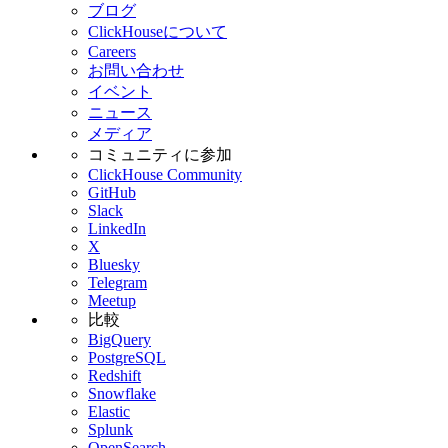
ブログ
ClickHouseについて
Careers
お問い合わせ
イベント
ニュース
メディア
コミュニティに参加
ClickHouse Community
GitHub
Slack
LinkedIn
X
Bluesky
Telegram
Meetup
比較
BigQuery
PostgreSQL
Redshift
Snowflake
Elastic
Splunk
OpenSearch