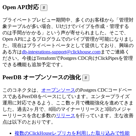
Open API対応
#
プライベートプレビュー期間中、多くのお客様から「管理対
象テーブルが多い場合、UIだけでパイプを作成・管理する
のは手間がかかる」という声が寄せられました。そこで、
Open APIによるプログラムでのパイプ管理が可能になりまし
た。現在はプライベートベータとして提供しており、興味の
ある方は
db-integrations-support@clickhouse.com
までご連絡く
ださい。今後はTerraformでPostgres CDC向けClickPipesを管理
できる機能も追加予定です。
PeerDB オープンソースの強化
#
このコネクタは、
オープンソース
のPostgres CDCコードベー
スであるPeerDBをベースにしています。エンタープライズ
運用に対応できるよう、ここ数ヶ月で機能強化を進めてきま
した。過去2ヶ月で、8回のマイナーリリースと3回のメジャ
ーリリースを含む多数の
リリース
を行っています。主な改善
点は以下のとおりです。
複数のClickHouseレプリカを利用した取り込みで性能