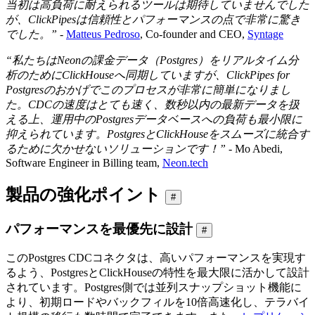
当初は高負荷に耐えられるツールは期待していませんでした
が、ClickPipesは信頼性とパフォーマンスの点で非常に驚き
でした。”
-
Matteus Pedroso
, Co-founder and CEO,
Syntage
“私たちはNeonの課金データ（Postgres）をリアルタイム分
析のためにClickHouseへ同期していますが、ClickPipes for
Postgresのおかげでこのプロセスが非常に簡単になりまし
た。CDCの速度はとても速く、数秒以内の最新データを扱
える上、運用中のPostgresデータベースへの負荷も最小限に
抑えられています。PostgresとClickHouseをスムーズに統合す
るために欠かせないソリューションです！”
- Mo Abedi,
Software Engineer in Billing team,
Neon.tech
製品の強化ポイント
#
パフォーマンスを最優先に設計
#
このPostgres CDCコネクタは、高いパフォーマンスを実現す
るよう、PostgresとClickHouseの特性を最大限に活かして設計
されています。Postgres側では並列スナップショット機能に
より、初期ロードやバックフィルを10倍高速化し、テラバイ