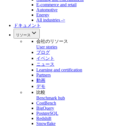
E-commerce and retail
Automotive
Energy
All industries ->
ドキュメント
リソース
会社のリソース
User stories
ブログ
イベント
ニュース
Learning and certification
Partners
動画
デモ
比較
Benchmark hub
CostBench
BigQuery
PostgreSQL
Redshift
Snowflake