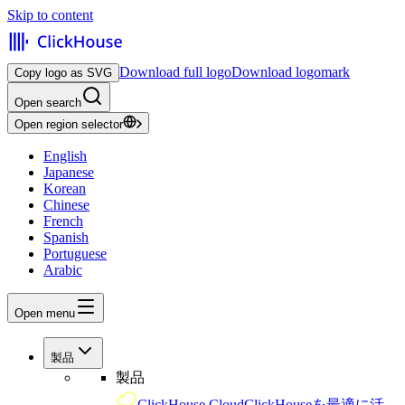
Skip to content
Download full logo
Download logomark
Copy logo as SVG
Open search
Open region selector
English
Japanese
Korean
Chinese
French
Spanish
Portuguese
Arabic
Open menu
製品
製品
ClickHouse Cloud
ClickHouseを最適に活