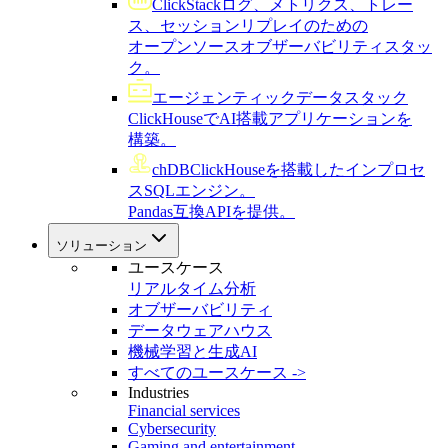
ClickStack
ログ、メトリクス、トレー
ス、セッションリプレイのための
オープンソースオブザーバビリティスタッ
ク。
エージェンティックデータスタック
ClickHouseでAI搭載アプリケーションを
構築。
chDB
ClickHouseを搭載したインプロセ
スSQLエンジン。
Pandas互換APIを提供。
ソリューション
ユースケース
リアルタイム分析
オブザーバビリティ
データウェアハウス
機械学習と生成AI
すべてのユースケース ->
Industries
Financial services
Cybersecurity
Gaming and entertainment