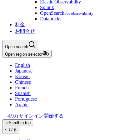
Elastic Observability
Splunk
OpenSearch
For observability
Databricks
料金
お問合せ
Open search
Open region selector
English
Japanese
Korean
Chinese
French
Spanish
Portuguese
Arabic
4.9万
サインイン
開始する
->
Scroll to top
<-
戻る