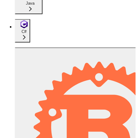
Java
C#