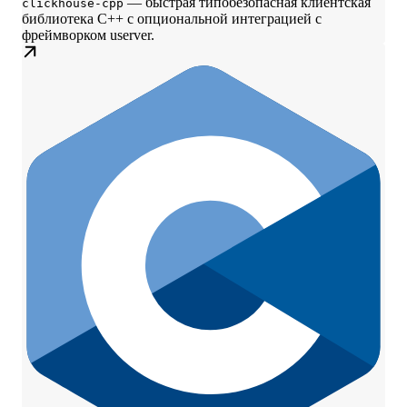
— быстрая типобезопасная клиентская
clickhouse-cpp
библиотека C++ с опциональной интеграцией с
фреймворком userver.