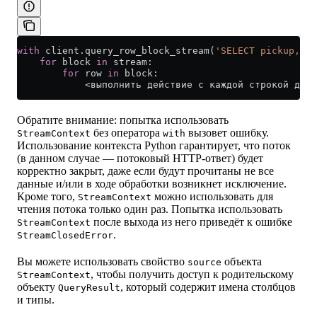
with
 client.query_row_block_stream(
'SELECT pickup, dr
    for
 block 
in
 stream:
        for
 row 
in
 block:
            <
выполнить действие с каждой строкой данн
Обратите внимание: попытка использовать
без оператора
вызовет ошибку.
StreamContext
with
Использование контекста Python гарантирует, что поток
(в данном случае — потоковый HTTP-ответ) будет
корректно закрыт, даже если будут прочитаны не все
данные и/или в ходе обработки возникнет исключение.
Кроме того,
можно использовать для
StreamContext
чтения потока только один раз. Попытка использовать
после выхода из него приведёт к ошибке
StreamContext
.
StreamClosedError
Вы можете использовать свойство
объекта
source
, чтобы получить доступ к родительскому
StreamContext
объекту
, который содержит имена столбцов
QueryResult
и типы.