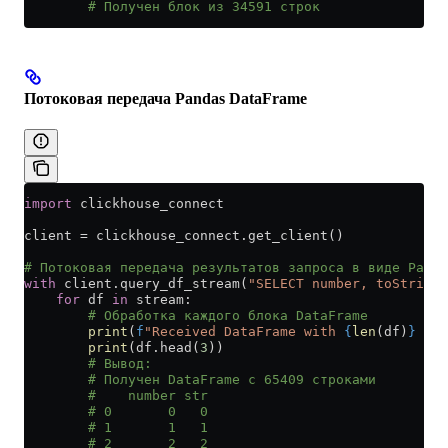
        # Получен блок из 34591 строк
Потоковая передача Pandas DataFrame
import
 clickhouse_connect
client 
=
 clickhouse_connect.get_client()
# Потоковая передача результатов запроса в виде Panda
with
 client.query_df_stream(
"SELECT number, toString(
    for
 df 
in
 stream:
        # Обработка каждого блока DataFrame
        print
(
f
"Received DataFrame with 
{
len
(df)
}
 row
        print
(df.head(
3
))
        # Вывод:
        # Получен DataFrame с 65409 строками
        #    number str
        # 0       0   0
        # 1       1   1
        # 2       2   2