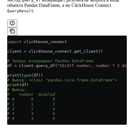
query_df
объекта Pandas DataFrame, а не ClickHouse Connect
.
QueryResult
import
 clickhouse_connect
client 
=
 clickhouse_connect.get_client()
# Запрос возвращает Pandas DataFrame
df 
=
 client.query_df(
"SELECT number, number * 2 AS do
print
(
type
(df))
# Вывод: <class "pandas.core.frame.DataFrame">
print
(df)
# Вывод:
#    number  doubled
# 0       0        0
# 1       1        2
# 2       2        4
# 3       3        6
# 4       4        8