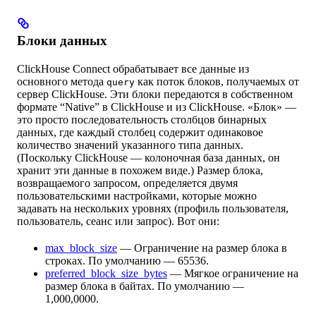
Блоки данных
ClickHouse Connect обрабатывает все данные из
основного метода
как поток блоков, получаемых от
query
сервер ClickHouse. Эти блоки передаются в собственном
формате “Native” в ClickHouse и из ClickHouse. «Блок» —
это просто последовательность столбцов бинарных
данных, где каждый столбец содержит одинаковое
количество значений указанного типа данных.
(Поскольку ClickHouse — колоночная база данных, он
хранит эти данные в похожем виде.) Размер блока,
возвращаемого запросом, определяется двумя
пользовательскими настройками, которые можно
задавать на нескольких уровнях (профиль пользователя,
пользователь, сеанс или запрос). Вот они:
max_block_size
— Ограничение на размер блока в
строках. По умолчанию — 65536.
preferred_block_size_bytes
— Мягкое ограничение на
размер блока в байтах. По умолчанию —
1,000,0000.