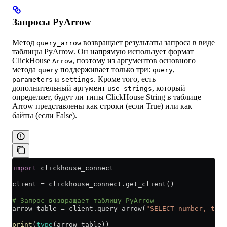
Запросы PyArrow
Метод
возвращает результаты запроса в виде
query_arrow
таблицы PyArrow. Он напрямую использует формат
ClickHouse
, поэтому из аргументов основного
Arrow
метода
поддерживает только три:
,
query
query
и
. Кроме того, есть
parameters
settings
дополнительный аргумент
, который
use_strings
определяет, будут ли типы ClickHouse String в таблице
Arrow представлены как строки (если True) или как
байты (если False).
import
 clickhouse_connect
client 
=
 clickhouse_connect.get_client()
# Запрос возвращает таблицу PyArrow
arrow_table 
=
 client.query_arrow(
"SELECT number, toSt
print
(
type
(arrow_table))