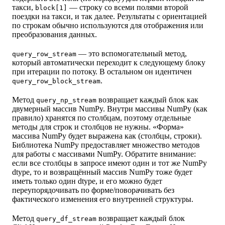
такси,
— строку со всеми полями второй
block[1]
поездки на такси, и так далее. Результаты с ориентацией
по строкам обычно используются для отображения или
преобразования данных.
— это вспомогательный метод,
query_row_stream
который автоматически переходит к следующему блоку
при итерации по потоку. В остальном он идентичен
.
query_row_block_stream
Метод
возвращает каждый блок как
query_np_stream
двумерный массив NumPy. Внутри массивы NumPy (как
правило) хранятся по столбцам, поэтому отдельные
методы для строк и столбцов не нужны. «Форма»
массива NumPy будет выражена как (столбцы, строки).
Библиотека NumPy предоставляет множество методов
для работы с массивами NumPy. Обратите внимание:
если все столбцы в запросе имеют один и тот же NumPy
dtype, то и возвращённый массив NumPy тоже будет
иметь только один dtype, и его можно будет
переупорядочивать по форме/поворачивать без
фактического изменения его внутренней структуры.
Метод
возвращает каждый блок
query_df_stream