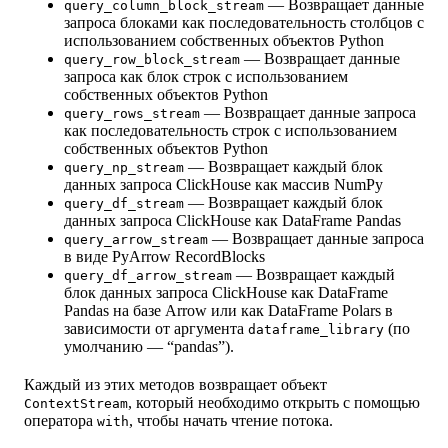
— Возвращает данные
query_column_block_stream
запроса блоками как последовательность столбцов с
использованием собственных объектов Python
— Возвращает данные
query_row_block_stream
запроса как блок строк с использованием
собственных объектов Python
— Возвращает данные запроса
query_rows_stream
как последовательность строк с использованием
собственных объектов Python
— Возвращает каждый блок
query_np_stream
данных запроса ClickHouse как массив NumPy
— Возвращает каждый блок
query_df_stream
данных запроса ClickHouse как DataFrame Pandas
— Возвращает данные запроса
query_arrow_stream
в виде PyArrow RecordBlocks
— Возвращает каждый
query_df_arrow_stream
блок данных запроса ClickHouse как DataFrame
Pandas на базе Arrow или как DataFrame Polars в
зависимости от аргумента
(по
dataframe_library
умолчанию — “pandas”).
Каждый из этих методов возвращает объект
, который необходимо открыть с помощью
ContextStream
оператора
, чтобы начать чтение потока.
with