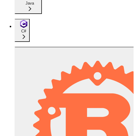
Java
C#