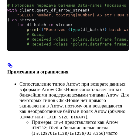
# Потоковая передача батчами DataFrames (показано для
with
 client.query_df_arrow_stream(
    "SELECT number, toString(number) AS str FROM syst
) 
as
 stream:
    for
 df_batch 
in
 stream:
        print
(
f
"Received 
{
type
(df_batch)
}
 batch with 
        # Вывод:
        # Received <class 'polars.dataframe.frame.Dat
        # Received <class 'polars.dataframe.frame.Dat
Примечания и ограничения
Сопоставление типов Arrow: при возврате данных
в формате Arrow ClickHouse сопоставляет типы с
ближайшими поддерживаемыми типами Arrow. Для
некоторых типов ClickHouse нет прямого
эквивалента в Arrow, поэтому они возвращаются
как необработанные байты в полях Arrow (обычно
или
).
BINARY
FIXED_SIZE_BINARY
Примеры:
представляется как Arrow
IPv4
;
и большие целые числа
UINT32
IPv6
(
) часто
Int128/UInt128/Int256/UInt256