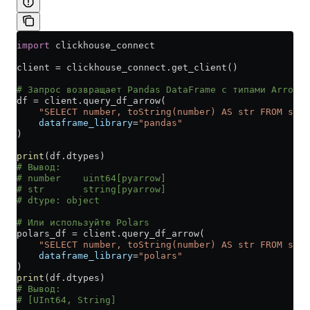
import
 clickhouse_connect
client 
=
 clickhouse_connect.get_client()
# Запрос возвращает Pandas DataFrame с типами Arrow (
df 
=
 client.query_df_arrow(
    "SELECT number, toString(number) AS str FROM syst
    dataframe_library
=
"pandas"
)
print
(df.dtypes)
# Вывод:
# number    uint64[pyarrow]
# str       string[pyarrow]
# dtype: object
# Или используйте Polars
polars_df 
=
 client.query_df_arrow(
    "SELECT number, toString(number) AS str FROM syst
    dataframe_library
=
"polars"
)
print
(df.dtypes)
# Вывод:
# [UInt64, String]