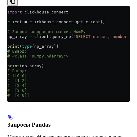
import
 clickhouse_connect
client 
=
 clickhouse_connect.get_client()
# Запрос возвращает массив NumPy
np_array 
=
 client.query_np(
"SELECT number, number * 2
print
(
type
(np_array))
# Вывод:
# <class "numpy.ndarray">
print
(np_array)
# Вывод:
# [[0 0]
#  [1 2]
#  [2 4]
#  [3 6]
#  [4 8]]
Запросы Pandas
Метод
возвращает результаты запроса в виде