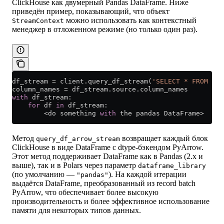
ClickHouse как двумерный Pandas DataFrame. Ниже
приведён пример, показывающий, что объект
можно использовать как контекстный
StreamContext
менеджер в отложенном режиме (но только один раз).
df_stream 
=
 client.query_df_stream(
'SELECT * FROM hit
column_names 
=
 df_stream.source.column_names
with
 df_stream:
    for
 df 
in
 df_stream:
        <
do something 
with
 the pandas DataFrame
>
Метод
возвращает каждый блок
query_df_arrow_stream
ClickHouse в виде DataFrame с dtype-бэкендом PyArrow.
Этот метод поддерживает DataFrame как в Pandas (2.x и
выше), так и в Polars через параметр
dataframe_library
(по умолчанию —
). На каждой итерации
"pandas"
выдаётся DataFrame, преобразованный из record batch
PyArrow, что обеспечивает более высокую
производительность и более эффективное использование
памяти для некоторых типов данных.