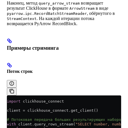
Наконец, метод
возвращает
query_arrow_stream
результат ClickHouse в формате
в виде
ArrowStream
, обёрнутого в
pyarrow.ipc.RecordBatchStreamReader
. На каждой итерации потока
StreamContext
возвращается PyArrow RecordBlock.
Примеры стриминга
Поток строк
import
 clickhouse_connect
client 
=
 clickhouse_connect.get_client()
# Потоковая передача больших результирующих наборов с
with
 client.query_rows_stream(
"SELECT number, number 