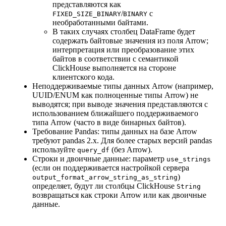
представляются как
/
с
FIXED_SIZE_BINARY
BINARY
необработанными байтами.
В таких случаях столбец DataFrame будет
содержать байтовые значения из поля Arrow;
интерпретация или преобразование этих
байтов в соответствии с семантикой
ClickHouse выполняется на стороне
клиентского кода.
Неподдерживаемые типы данных Arrow (например,
UUID/ENUM как полноценные типы Arrow) не
выводятся; при выводе значения представляются с
использованием ближайшего поддерживаемого
типа Arrow (часто в виде бинарных байтов).
Требование Pandas: типы данных на базе Arrow
требуют pandas 2.x. Для более старых версий pandas
используйте
(без Arrow).
query_df
Строки и двоичные данные: параметр
use_strings
(если он поддерживается настройкой сервера
)
output_format_arrow_string_as_string
определяет, будут ли столбцы ClickHouse
String
возвращаться как строки Arrow или как двоичные
данные.