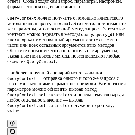
ответа. Сюда входят сам запрос, параметры, настройки,
форматы чтения и другие свойства.
можно получить с помощью клиентского
QueryContext
метода
. Этот метод принимает те
create_query_context
же параметры, что и основной метод запроса. Затем этот
контекст можно передать в методы
,
или
query
query_df
как именованный аргумент
вместо
query_np
context
части или всех остальных аргументов этих методов.
Обратите внимание, что дополнительные аргументы,
указанные при вызове метода, переопределяют любые
свойства
.
QueryContext
Наиболее понятный сценарий использования
— отправка одного и того же запроса с
QueryContext
разными значениями параметров привязки. Все значения
параметров можно обновить, вызвав метод
и передав ему словарь, а
QueryContext.set_parameters
любое отдельное значение — вызвав
с нужной парой
,
QueryContext.set_parameter
key
.
value