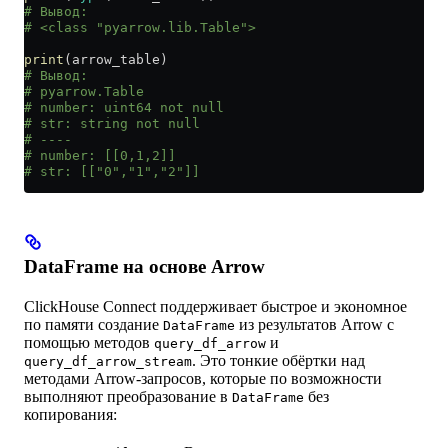
# Вывод:
# <class "pyarrow.lib.Table">
print
(arrow_table)
# Вывод:
# pyarrow.Table
# number: uint64 not null
# str: string not null
# ----
# number: [[0,1,2]]
# str: [["0","1","2"]]
DataFrame на основе Arrow
ClickHouse Connect поддерживает быстрое и экономное
по памяти создание
из результатов Arrow с
DataFrame
помощью методов
и
query_df_arrow
. Это тонкие обёртки над
query_df_arrow_stream
методами Arrow-запросов, которые по возможности
выполняют преобразование в
без
DataFrame
копирования: