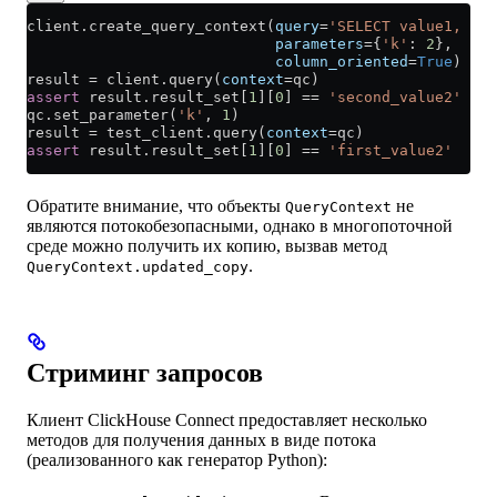
client.create_query_context(
query
=
'SELECT value1, val
                            parameters
=
{
'k'
: 
2
},
                            column_oriented
=
True
)
result 
=
 client.query(
context
=
qc)
assert
 result.result_set[
1
][
0
] 
==
 'second_value2'
qc.set_parameter(
'k'
, 
1
)
result 
=
 test_client.query(
context
=
qc)
assert
 result.result_set[
1
][
0
] 
==
 'first_value2'
Обратите внимание, что объекты
не
QueryContext
являются потокобезопасными, однако в многопоточной
среде можно получить их копию, вызвав метод
.
QueryContext.updated_copy
Стриминг запросов
Клиент ClickHouse Connect предоставляет несколько
методов для получения данных в виде потока
(реализованного как генератор Python):