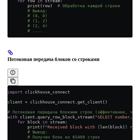
    for
 row 
in
 stream:
        print
(row)  
# Обработка каждой строки
        # Вывод:
        # (0, 0)
        # (1, 2)
        # (2, 4)
        # ....
Потоковая передача блоков со строками
import
 clickhouse_connect
client 
=
 clickhouse_connect.get_client()
# Потоковая передача блоками строк (эффективнее, чем 
with
 client.query_row_block_stream(
"SELECT number, nu
    for
 block 
in
 stream:
        print
(
f
"Received block with 
{
len
(block)
}
 rows
        # Вывод:
        # Получен блок из 65409 строк