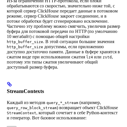
Из-за ограничений HTTP-протокола, если блоки
обрабатываются со скоростью, значительно ниже той, с
которой сервер ClickHouse передает данные в потоковом
режиме, сервер ClickHouse закроет соединение, и в
потоке обработки будет сгенерировано исключение.
Частично эту проблему можно смягчить, увеличив размер
буфера для потоковой передачи по HTTP (по умолчанию
10 мегабайт) с помощью общей настройки
. В этой ситуации большие значения
http_buffer_size
допустимы, если приложению
http_buffer_size
доступно достаточно памяти. Данные в буфере хранятся в
сжатом виде при использовании сжатия
или
,
lz4
zstd
поэтому эти типы сжатия увеличивают общий
доступный размер буфера.
StreamContexts
Каждый из методов
(например,
query_*_stream
) возвращает объект ClickHouse
query_row_block_stream
, который сочетает в себе Python-контекст
StreamContext
и генератор. Вот базовое использование: