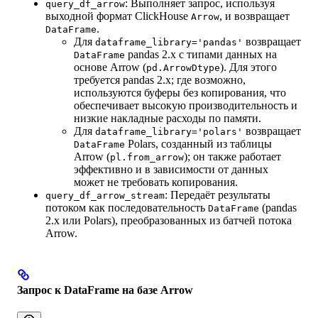
: Выполняет запрос, используя
query_df_arrow
выходной формат ClickHouse
, и возвращает
Arrow
.
DataFrame
Для
возвращает
dataframe_library='pandas'
pandas 2.x с типами данных на
DataFrame
основе Arrow (
). Для этого
pd.ArrowDtype
требуется pandas 2.x; где возможно,
используются буферы без копирования, что
обеспечивает высокую производительность и
низкие накладные расходы по памяти.
Для
возвращает
dataframe_library='polars'
Polars, созданный из таблицы
DataFrame
Arrow (
); он также работает
pl.from_arrow
эффективно и в зависимости от данных
может не требовать копирования.
: Передаёт результаты
query_df_arrow_stream
потоком как последовательность
(pandas
DataFrame
2.x или Polars), преобразованных из батчей потока
Arrow.
Запрос к DataFrame на базе Arrow