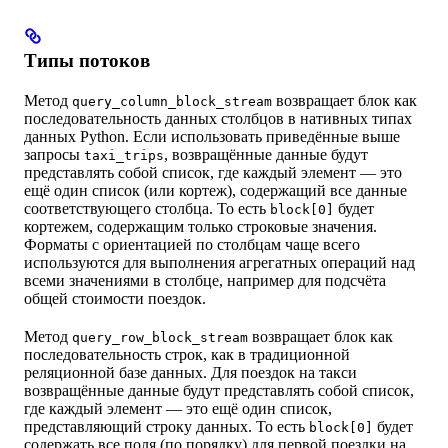
Типы потоков
Метод
возвращает блок как
query_column_block_stream
последовательность данных столбцов в нативных типах
данных Python. Если использовать приведённые выше
запросы
, возвращённые данные будут
taxi_trips
представлять собой список, где каждый элемент — это
ещё один список (или кортеж), содержащий все данные
соответствующего столбца. То есть
будет
block[0]
кортежем, содержащим только строковые значения.
Форматы с ориентацией по столбцам чаще всего
используются для выполнения агрегатных операций над
всеми значениями в столбце, например для подсчёта
общей стоимости поездок.
Метод
возвращает блок как
query_row_block_stream
последовательность строк, как в традиционной
реляционной базе данных. Для поездок на такси
возвращённые данные будут представлять собой список,
где каждый элемент — это ещё один список,
представляющий строку данных. То есть
будет
block[0]
содержать все поля (по порядку) для первой поездки на