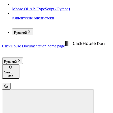
Moose OLAP (TypeScript / Python)
Клиентские библиотеки
Русский
ClickHouse Documentation
home page
Русский
Search...
⌘
K