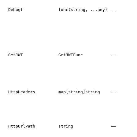
—
Debugf
func(string, ...any)
—
GetJWT
GetJWTFunc
—
HttpHeaders
map[string]string
—
HttpUrlPath
string