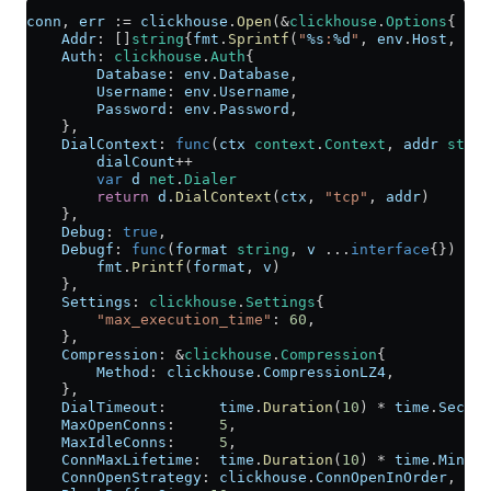
conn
, 
err
 :=
 clickhouse
.
Open
(
&
clickhouse
.
Options
{
    Addr
: []
string
{
fmt
.
Sprintf
(
"
%s
:
%d
"
, 
env
.
Host
, 
env
    Auth
: 
clickhouse
.
Auth
{
        Database
: 
env
.
Database
,
        Username
: 
env
.
Username
,
        Password
: 
env
.
Password
,
    },
    DialContext
: 
func
(
ctx
 context
.
Context
, 
addr
 strin
        dialCount
++
        var
 d
 net
.
Dialer
        return
 d
.
DialContext
(
ctx
, 
"tcp"
, 
addr
)
    },
    Debug
: 
true
,
    Debugf
: 
func
(
format
 string
, 
v
 ...
interface
{}) {
        fmt
.
Printf
(
format
, 
v
)
    },
    Settings
: 
clickhouse
.
Settings
{
        "max_execution_time"
: 
60
,
    },
    Compression
: 
&
clickhouse
.
Compression
{
        Method
: 
clickhouse
.
CompressionLZ4
,
    },
    DialTimeout
:      
time
.
Duration
(
10
) 
*
 time
.
Second
    MaxOpenConns
:     
5
,
    MaxIdleConns
:     
5
,
    ConnMaxLifetime
:  
time
.
Duration
(
10
) 
*
 time
.
Minute
    ConnOpenStrategy
: 
clickhouse
.
ConnOpenInOrder
,