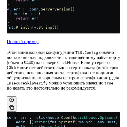
    return
 err
}
v
, 
err
 :=
 conn
.
ServerVersion
()
if
 err
 !=
 nil
 {
    return
 err
}
fmt
.
Println
(
v
.
String
())
Полный пример
Этой минимальной конфигурации
обычно
TLS.Config
достаточно для подключения к защищённому native-порту
(обычно 9440) на сервере ClickHouse. Если у сервера
ClickHouse нет действительного сертификата (истёк срок
действия, неверное имя хоста, сертификат не подписан
общепризнанным корневым центром сертификации), для
можно установить значение
,
InsecureSkipVerify
true
но делать это настоятельно не рекомендуется.
conn
, 
err
 :=
 clickhouse
.
Open
(
&
clickhouse
.
Options
{
    Addr
: []
string
{
fmt
.
Sprintf
(
"
%s
:
%d
"
, 
env
.
Host
, 
env
    Auth
: 
clickhouse
.
Auth
{