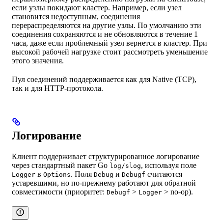
если узлы покидают кластер. Например, если узел
становится недоступным, соединения
перераспределяются на другие узлы. По умолчанию эти
соединения сохраняются и не обновляются в течение 1
часа, даже если проблемный узел вернется в кластер. При
высокой рабочей нагрузке стоит рассмотреть уменьшение
этого значения.
Пул соединений поддерживается как для Native (TCP),
так и для HTTP-протокола.
Логирование
Клиент поддерживает структурированное логирование
через стандартный пакет Go
, используя поле
log/slog
в
. Поля
и
считаются
Logger
Options
Debug
Debugf
устаревшими, но по-прежнему работают для обратной
совместимости (приоритет:
>
> no-op).
Debugf
Logger