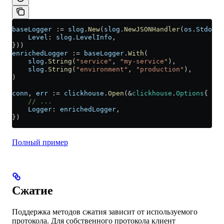
baseLogger
 :=
 slog
.
New
(
slog
.
NewJSONHandler
(
os
.
Stdout
,
    Level
: 
slog
.
LevelInfo
,
}))
enrichedLogger
 :=
 baseLogger
.
With
(
    slog
.
String
(
"service"
, 
"my-service"
),
    slog
.
String
(
"environment"
, 
"production"
),
)
conn
, 
err
 :=
 clickhouse
.
Open
(
&
clickhouse
.
Options
{
    // ...
    Logger
: 
enrichedLogger
,
})
Полный пример
Сжатие
Поддержка методов сжатия зависит от используемого
протокола. Для собственного протокола клиент