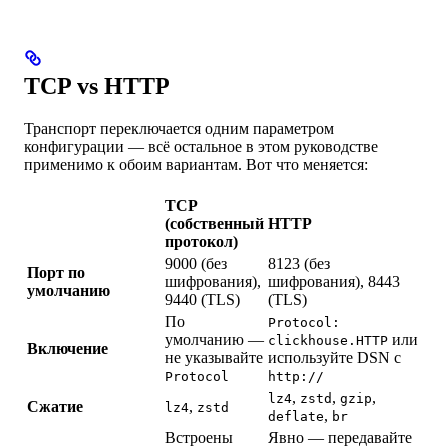
TCP vs HTTP
Транспорт переключается одним параметром
конфигурации — всё остальное в этом руководстве
применимо к обоим вариантам. Вот что меняется:
TCP
(собственный
HTTP
протокол)
9000 (без
8123 (без
Порт по
шифрования),
шифрования), 8443
умолчанию
9440 (TLS)
(TLS)
По
Protocol:
умолчанию —
или
clickhouse.HTTP
Включение
не указывайте
используйте DSN с
Protocol
http://
,
,
,
lz4
zstd
gzip
Сжатие
,
lz4
zstd
,
deflate
br
Встроены
Явно — передавайте