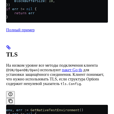
    BlockBufferSize
: 
10
,
})
if
 err
 !=
 nil
 {
    return
 err
}
Полный пример
TLS
На низком уровне все методы подключения клиента
(
) используют
пакет Go tls
для
DSN/OpenDB/Open
установки защищённого соединения. Клиент понимает,
что нужно использовать TLS, если структура Options
содержит ненулевой указатель
.
tls.Config
env
, 
err
 :=
 GetNativeTestEnvironment
()