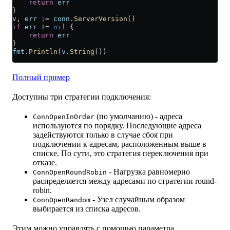
    return
 err
}
v
, 
err
 :=
 conn
.
ServerVersion
()
if
 err
 !=
 nil
 {
    return
 err
}
fmt
.
Println
(
v
.
String
())
Полный пример
Доступны три стратегии подключения:
(по умолчанию) - адреса
ConnOpenInOrder
используются по порядку. Последующие адреса
задействуются только в случае сбоя при
подключении к адресам, расположенным выше в
списке. По сути, это стратегия переключения при
отказе.
- Нагрузка равномерно
ConnOpenRoundRobin
распределяется между адресами по стратегии round-
robin.
- Узел случайным образом
ConnOpenRandom
выбирается из списка адресов.
Этим можно управлять с помощью параметра