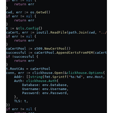
if
 err
 !=
 nil
 {
    return
 err
}
cwd
, 
err
 :=
 os
.
Getwd
()
if
 err
 !=
 nil
 {
    return
 err
}
t
 :=
 &
tls
.
Config
{}
caCert
, 
err
 :=
 ioutil
.
ReadFile
(
path
.
Join
(
cwd
, 
"../../
if
 err
 !=
 nil
 {
    return
 err
}
caCertPool
 :=
 x509
.
NewCertPool
()
successful
 :=
 caCertPool
.
AppendCertsFromPEM
(
caCert
)
if
 !
successful
 {
    return
 err
}
t
.
RootCAs
 =
 caCertPool
conn
, 
err
 :=
 clickhouse
.
Open
(
&
clickhouse
.
Options
{
    Addr
: []
string
{
fmt
.
Sprintf
(
"
%s
:
%d
"
, 
env
.
Host
, 
env
    Auth
: 
clickhouse
.
Auth
{
        Database
: 
env
.
Database
,
        Username
: 
env
.
Username
,
        Password
: 
env
.
Password
,
    },
    TLS
: 
t
,
})
if
 err
 !=
 nil
 {