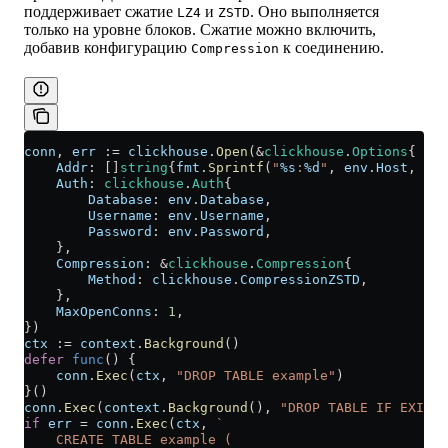
поддерживает сжатие
и
. Оно выполняется
LZ4
ZSTD
только на уровне блоков. Сжатие можно включить,
добавив конфигурацию
к соединению.
Compression
conn
, 
err
 :=
 clickhouse
.
Open
(
&
clickhouse
.
Options
{
    Addr
: []
string
{
fmt
.
Sprintf
(
"
%s
:
%d
"
, 
env
.
Host
, 
env
    Auth
: 
clickhouse
.
Auth
{
        Database
: 
env
.
Database
,
        Username
: 
env
.
Username
,
        Password
: 
env
.
Password
,
    },
    Compression
: 
&
clickhouse
.
Compression
{
        Method
: 
clickhouse
.
CompressionZSTD
,
    },
    MaxOpenConns
: 
1
,
})
ctx
 :=
 context
.
Background
()
defer
 func
() {
    conn
.
Exec
(
ctx
, 
"DROP TABLE example"
)
}()
conn
.
Exec
(
context
.
Background
(), 
"DROP TABLE IF EXISTS
if
 err
 =
 conn
.
Exec
(
ctx
, 
`
    CREATE TABLE example (