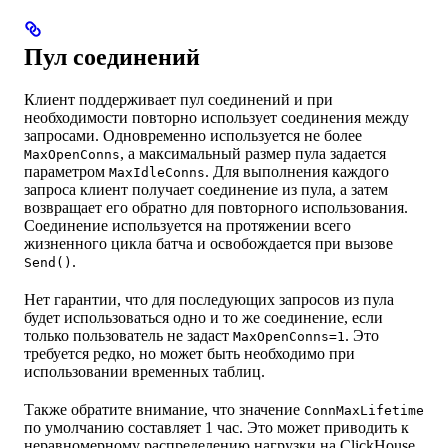
Пул соединений
Клиент поддерживает пул соединений и при
необходимости повторно использует соединения между
запросами. Одновременно используется не более
, а максимальный размер пула задается
MaxOpenConns
параметром
. Для выполнения каждого
MaxIdleConns
запроса клиент получает соединение из пула, а затем
возвращает его обратно для повторного использования.
Соединение используется на протяжении всего
жизненного цикла батча и освобождается при вызове
.
Send()
Нет гарантии, что для последующих запросов из пула
будет использоваться одно и то же соединение, если
только пользователь не задаст
. Это
MaxOpenConns=1
требуется редко, но может быть необходимо при
использовании временных таблиц.
Также обратите внимание, что значение
ConnMaxLifetime
по умолчанию составляет 1 час. Это может приводить к
неравномерному распределению нагрузки на ClickHouse,