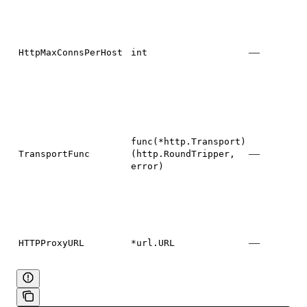
—
HttpMaxConnsPerHost
int
func(*http.Transport)
—
TransportFunc
(http.RoundTripper,
error)
—
HTTPProxyURL
*url.URL