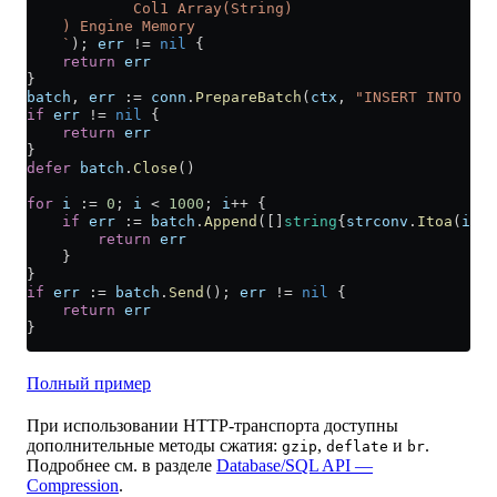
            Col1 Array(String)
    ) Engine Memory
    `
); 
err
 !=
 nil
 {
    return
 err
}
batch
, 
err
 :=
 conn
.
PrepareBatch
(
ctx
, 
"INSERT INTO exa
if
 err
 !=
 nil
 {
    return
 err
}
defer
 batch
.
Close
()
for
 i
 :=
 0
; 
i
 <
 1000
; 
i
++
 {
    if
 err
 :=
 batch
.
Append
([]
string
{
strconv
.
Itoa
(
i
), 
        return
 err
    }
}
if
 err
 :=
 batch
.
Send
(); 
err
 !=
 nil
 {
    return
 err
}
Полный пример
При использовании HTTP-транспорта доступны
дополнительные методы сжатия:
,
и
.
gzip
deflate
br
Подробнее см. в разделе
Database/SQL API —
Compression
.