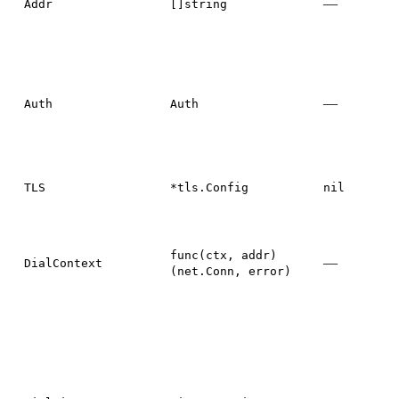
—
Addr
[]string
—
Auth
Auth
TLS
*tls.Config
nil
func(ctx, addr)
—
DialContext
(net.Conn, error)