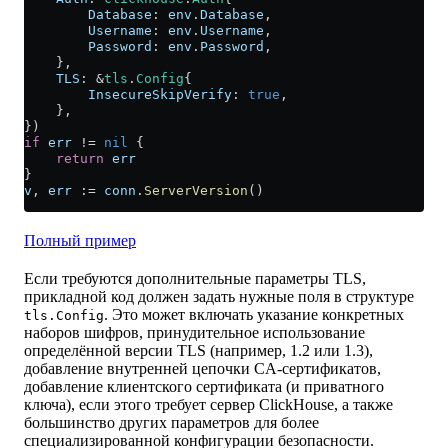
        Database
: 
env
.
Database
,
        Username
: 
env
.
Username
,
        Password
: 
env
.
Password
,
    },
    TLS
: 
&
tls
.
Config
{
        InsecureSkipVerify
: 
true
,
    },
})
if
 err
 !=
 nil
 {
    return
 err
}
v
, 
err
 :=
 conn
.
ServerVersion
()
Полный пример
Если требуются дополнительные параметры TLS,
прикладной код должен задать нужные поля в структуре
. Это может включать указание конкретных
tls.Config
наборов шифров, принудительное использование
определённой версии TLS (например, 1.2 или 1.3),
добавление внутренней цепочки CA‑сертификатов,
добавление клиентского сертификата (и приватного
ключа), если этого требует сервер ClickHouse, а также
большинство других параметров для более
специализированной конфигурации безопасности.