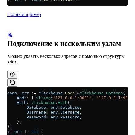
Полный пример
Подключение к нескольким узлам
Можно указать несколько адресов с помощью структуры
.
Addr
conn
, 
err
 :=
 clickhouse
.
Open
(
&
clickhouse
.
Options
{
    Addr
: []
string
{
"127.0.0.1:9001"
, 
"127.0.0.1:9002"
    Auth
: 
clickhouse
.
Auth
{
        Database
: 
env
.
Database
,
        Username
: 
env
.
Username
,
        Password
: 
env
.
Password
,
    },
})
if
 err
 !=
 nil
 {