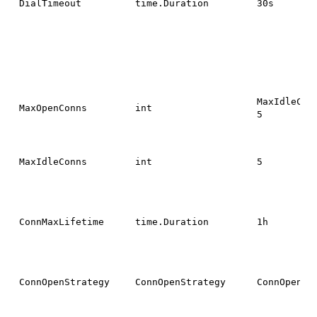
DialTimeout
time.Duration
30s
MaxIdleCon
MaxOpenConns
int
5
MaxIdleConns
int
5
ConnMaxLifetime
time.Duration
1h
ConnOpenStrategy
ConnOpenStrategy
ConnOpenIn