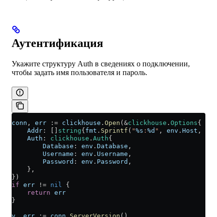
Аутентификация
Укажите структуру Auth в сведениях о подключении,
чтобы задать имя пользователя и пароль.
conn
, 
err
 :=
 clickhouse
.
Open
(
&
clickhouse
.
Options
{
    Addr
: []
string
{
fmt
.
Sprintf
(
"
%s
:
%d
"
, 
env
.
Host
, 
env
    Auth
: 
clickhouse
.
Auth
{
        Database
: 
env
.
Database
,
        Username
: 
env
.
Username
,
        Password
: 
env
.
Password
,
    },
})
if
 err
 !=
 nil
 {
    return
 err
}
v
, 
err
 :=
 conn
.
ServerVersion
()