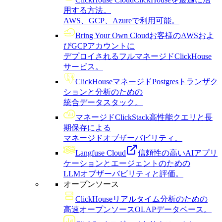
用する方法。
AWS、GCP、Azureで利用可能。
Bring Your Own Cloud
お客様のAWSおよ
びGCPアカウントに
デプロイされるフルマネージドClickHouse
サービス。
ClickHouseマネージドPostgres
トランザク
ションと分析のための
統合データスタック。
マネージドClickStack
高性能クエリと長
期保存による
マネージドオブザーバビリティ。
Langfuse Cloud
信頼性の高いAIアプリ
ケーションとエージェントのための
LLMオブザーバビリティと評価。
オープンソース
ClickHouse
リアルタイム分析のための
高速オープンソースOLAPデータベース。