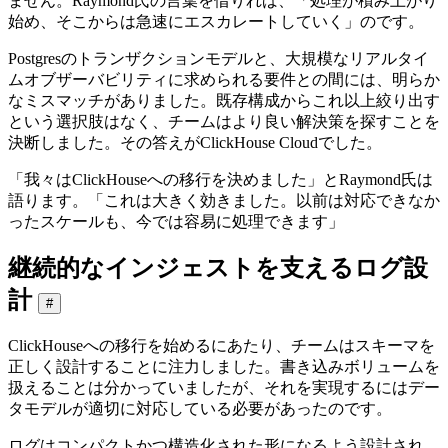
ません。Raymond氏の言葉を借りれば、「処理が積み上がり
始め、そこからは急速にエスカレートしていく」のです。
Postgresのトランザクションモデルと、大規模なリアルタイ
ムオブザーバビリティに求められる要件との間には、明らか
なミスマッチがありました。既存構成からこれ以上絞り出す
という選択肢はなく、チームはより良い解決策を探すことを
決断しました。その答えがClickHouse Cloudでした。
「我々はClickHouseへの移行を決めました」とRaymond氏は
語ります。「これは大きく効きました。以前は対応できなか
ったスケールも、今では容易に処理できます」
継続的なインジェストを支えるログ設
計
#
ClickHouseへの移行を始めるにあたり、チームはスキーマを
正しく設計することに注力しました。書き込みボリュームを
扱えることは分かっていましたが、それを実現するにはデー
タモデルが適切に対応している必要があったのです。
ログはコンパクトかつ構造化された形になるよう設計され、