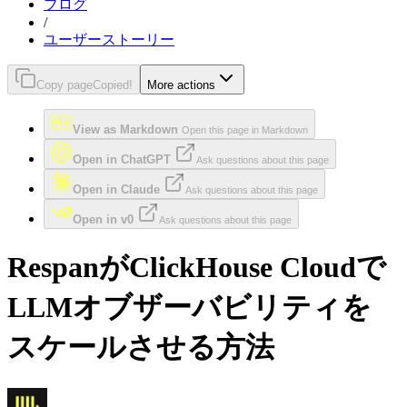
ブログ
/
ユーザーストーリー
Copy page
Copied!
More actions
View as Markdown
Open this page in Markdown
Open in ChatGPT
Ask questions about this page
Open in Claude
Ask questions about this page
Open in v0
Ask questions about this page
RespanがClickHouse Cloudで
LLMオブザーバビリティを
スケールさせる方法