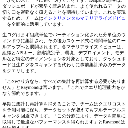
ーがそのスピードに追いつけてこそです。Respanの顧客は、
ダッシュボードが素早く読み込まれ、よく使われるデータの
切り口を遅延なく扱えることを期待しています。これを実現
するため、チームは
インクリメンタルマテリアライズドビュ
ー
を全面的に活用しています。
生ログはまず組織単位でパーティション化された分単位のウ
ィンドウに集計され、その後カスケード式に時間単位のロー
ルアップへと展開されます。各マテリアライズドビューは、
組織とAPIキー、顧客識別子、環境、デプロイメント、モデ
ルなど特定のディメンションを対象としており、ダッシュボ
ードは生ログをスキャンする代わりに事前集計済みのデータ
をクエリします。
「このやり方なら、すべての集計を再計算する必要がありま
せん」とRaymondは言います。「これでクエリ処理能力をか
なり節約できます。」
早期に集計し再計算を抑えることで、チームはクエリコスト
を予測可能に保ち、データセットが増えてもフルテーブルス
キャンを回避できます。「この分割により、データを簡単に
取得して最適なパフォーマンスを得られます」とRaymondは
付け加えます。