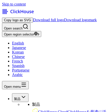
Skip to content
Download full logo
Download logomark
Copy logo as SVG
Open search
Open region selector
English
Japanese
Korean
Chinese
French
Spanish
Portuguese
Arabic
Open menu
製品
製品
ClickHouse Cloud
ClickHouseを最適に活