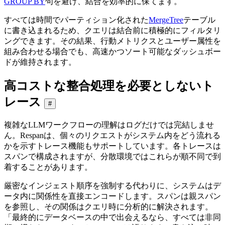
GROUP BY
句を避け、結合を効率的に保てます。
すべては時間でパーティション化された
MergeTree
テーブル
に書き込まれるため、クエリは結合前に積極的にフィルタリ
ングできます。その結果、行動メトリクスとユーザー属性を
組み合わせる場合でも、高速かつソート可能なダッシュボー
ドが維持されます。
高コストな整合処理を必要としないト
レース
#
複雑なLLMワークフローの理解はログだけでは完結しませ
ん。Respanは、個々のリクエストがシステム内をどう流れる
かを示すトレース機能もサポートしています。各トレースは
スパンで構成されますが、分散環境ではこれらが順不同で到
着することがあります。
厳密なインジェスト順序を強制する代わりに、システムはデ
ータ内に関係性を直接エンコードします。スパンは親スパン
を参照し、その関係はクエリ時に分析的に解決されます。
「最終的にデータベースの中で出会えるなら、すべては非同