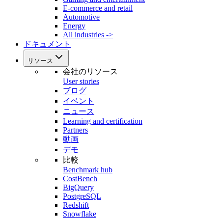
E-commerce and retail
Automotive
Energy
All industries ->
ドキュメント
リソース
会社のリソース
User stories
ブログ
イベント
ニュース
Learning and certification
Partners
動画
デモ
比較
Benchmark hub
CostBench
BigQuery
PostgreSQL
Redshift
Snowflake