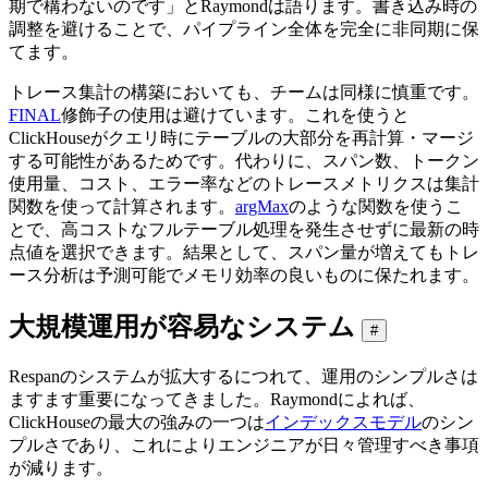
期で構わないのです」とRaymondは語ります。書き込み時の
調整を避けることで、パイプライン全体を完全に非同期に保
てます。
トレース集計の構築においても、チームは同様に慎重です。
FINAL
修飾子の使用は避けています。これを使うと
ClickHouseがクエリ時にテーブルの大部分を再計算・マージ
する可能性があるためです。代わりに、スパン数、トークン
使用量、コスト、エラー率などのトレースメトリクスは集計
関数を使って計算されます。
argMax
のような関数を使うこ
とで、高コストなフルテーブル処理を発生させずに最新の時
点値を選択できます。結果として、スパン量が増えてもトレ
ース分析は予測可能でメモリ効率の良いものに保たれます。
大規模運用が容易なシステム
#
Respanのシステムが拡大するにつれて、運用のシンプルさは
ますます重要になってきました。Raymondによれば、
ClickHouseの最大の強みの一つは
インデックスモデル
のシン
プルさであり、これによりエンジニアが日々管理すべき事項
が減ります。