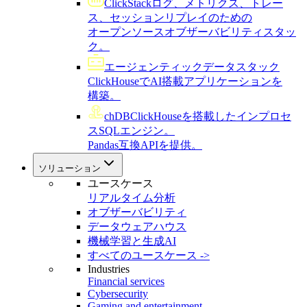
ClickStack
ログ、メトリクス、トレー
ス、セッションリプレイのための
オープンソースオブザーバビリティスタッ
ク。
エージェンティックデータスタック
ClickHouseでAI搭載アプリケーションを
構築。
chDB
ClickHouseを搭載したインプロセ
スSQLエンジン。
Pandas互換APIを提供。
ソリューション
ユースケース
リアルタイム分析
オブザーバビリティ
データウェアハウス
機械学習と生成AI
すべてのユースケース ->
Industries
Financial services
Cybersecurity
Gaming and entertainment