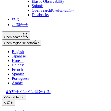
Elastic Observability
Splunk
OpenSearch
For observability
Databricks
料金
お問合せ
Open search
Open region selector
English
Japanese
Korean
Chinese
French
Spanish
Portuguese
Arabic
4.9万
サインイン
開始する
->
Scroll to top
<-
戻る