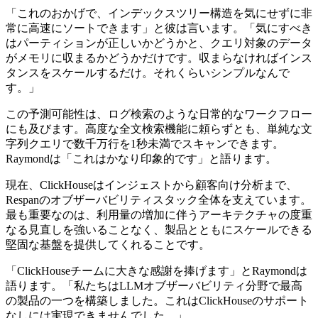
「これのおかげで、インデックスツリー構造を気にせずに非
常に高速にソートできます」と彼は言います。「気にすべき
はパーティションが正しいかどうかと、クエリ対象のデータ
がメモリに収まるかどうかだけです。収まらなければインス
タンスをスケールするだけ。それくらいシンプルなんで
す。」
この予測可能性は、ログ検索のような日常的なワークフロー
にも及びます。高度な全文検索機能に頼らずとも、単純な文
字列クエリで数千万行を1秒未満でスキャンできます。
Raymondは「これはかなり印象的です」と語ります。
現在、ClickHouseはインジェストから顧客向け分析まで、
Respanのオブザーバビリティスタック全体を支えています。
最も重要なのは、利用量の増加に伴うアーキテクチャの度重
なる見直しを強いることなく、製品とともにスケールできる
堅固な基盤を提供してくれることです。
「ClickHouseチームに大きな感謝を捧げます」とRaymondは
語ります。「私たちはLLMオブザーバビリティ分野で最高
の製品の一つを構築しました。これはClickHouseのサポート
なしには実現できませんでした。」