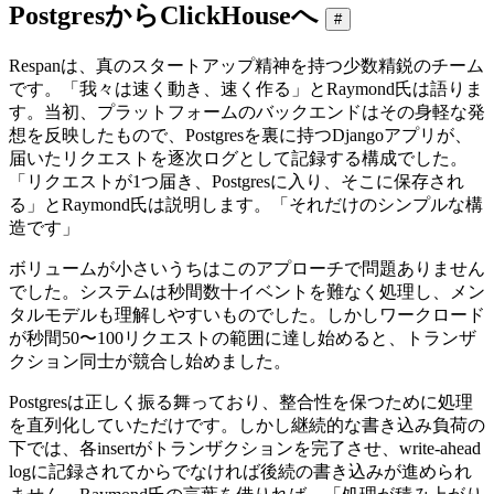
PostgresからClickHouseへ
#
Respanは、真のスタートアップ精神を持つ少数精鋭のチーム
です。「我々は速く動き、速く作る」とRaymond氏は語りま
す。当初、プラットフォームのバックエンドはその身軽な発
想を反映したもので、Postgresを裏に持つDjangoアプリが、
届いたリクエストを逐次ログとして記録する構成でした。
「リクエストが1つ届き、Postgresに入り、そこに保存され
る」とRaymond氏は説明します。「それだけのシンプルな構
造です」
ボリュームが小さいうちはこのアプローチで問題ありません
でした。システムは秒間数十イベントを難なく処理し、メン
タルモデルも理解しやすいものでした。しかしワークロード
が秒間50〜100リクエストの範囲に達し始めると、トランザ
クション同士が競合し始めました。
Postgresは正しく振る舞っており、整合性を保つために処理
を直列化していただけです。しかし継続的な書き込み負荷の
下では、各insertがトランザクションを完了させ、write-ahead
logに記録されてからでなければ後続の書き込みが進められ