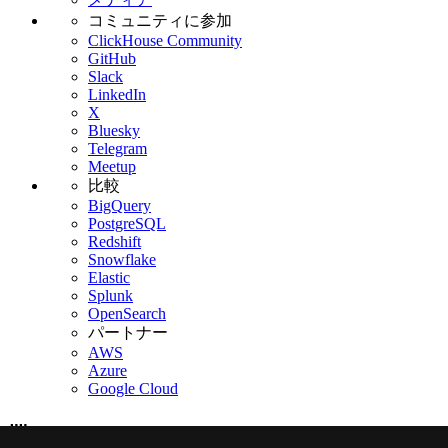
コミュニティに参加
ClickHouse Community
GitHub
Slack
LinkedIn
X
Bluesky
Telegram
Meetup
比較
BigQuery
PostgreSQL
Redshift
Snowflake
Elastic
Splunk
OpenSearch
パートナー
AWS
Azure
Google Cloud