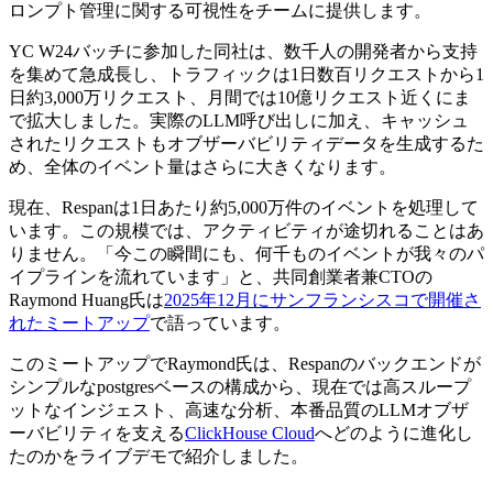
ロンプト管理に関する可視性をチームに提供します。
YC W24バッチに参加した同社は、数千人の開発者から支持
を集めて急成長し、トラフィックは1日数百リクエストから1
日約3,000万リクエスト、月間では10億リクエスト近くにま
で拡大しました。実際のLLM呼び出しに加え、キャッシュ
されたリクエストもオブザーバビリティデータを生成するた
め、全体のイベント量はさらに大きくなります。
現在、Respanは1日あたり約5,000万件のイベントを処理して
います。この規模では、アクティビティが途切れることはあ
りません。「今この瞬間にも、何千ものイベントが我々のパ
イプラインを流れています」と、共同創業者兼CTOの
Raymond Huang氏は
2025年12月にサンフランシスコで開催さ
れたミートアップ
で語っています。
このミートアップでRaymond氏は、Respanのバックエンドが
シンプルなpostgresベースの構成から、現在では高スループ
ットなインジェスト、高速な分析、本番品質のLLMオブザ
ーバビリティを支える
ClickHouse Cloud
へどのように進化し
たのかをライブデモで紹介しました。