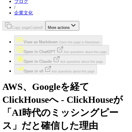
ブログ
/
企業文化
Copy page
Copied!
More actions
View as Markdown
Open this page in Markdown
Open in ChatGPT
Ask questions about this page
Open in Claude
Ask questions about this page
Open in v0
Ask questions about this page
AWS、Googleを経て
ClickHouseへ - ClickHouseが
「AI時代のミッシングピー
ス」だと確信した理由