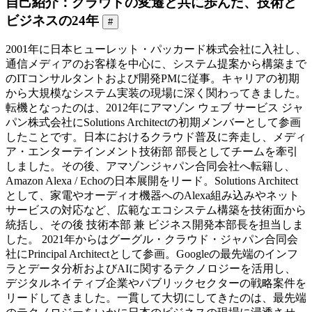
自己紹介：クラウドの変遷と共に歩んだ、技術と
ビジネスの24年
#
2001年に日本ヒューレット・パッカード株式会社に入社し、
通信メディアのお客様を中心に、システム提案から構築まで
のITコンサルタントおよび開発PMに従事。キャリアの初期
から大規模なシステム実装の現場に深く関わってきました。
転機となったのは、2012年にアマゾン ウェブ サービス ジャ
パン株式会社にSolutions Architectの初期メンバーとして参画
したことです。日本におけるクラウド普及に奔走し、メディ
ア・エンターテインメント技術部 部長としてチームを牽引
しました。その後、アマゾンジャパン合同会社へ転籍し、
Amazon Alexa / Echoの日本展開をリード。Solutions Architect
として、家電やオーディオ機器へのAlexa組み込みやネット
サービスの対応など、広範なエコシステム構築を技術面から
統括し、その後 技術本部 兼 ビジネス開発本部長を担当しま
した。 2021年からはグーグル・クラウド・ジャパン合同会
社にPrincipal Architectとして参画。Googleの最先端のインフ
ラとデータ分析およびAIに関するテクノロジーを活用し、
デジタルネイティブ企業やパブリックセクターの戦略案件を
リードしてきました。一貫して大切にしてきたのは、最先端