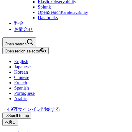
Elastic Observability
Splunk
OpenSearch
For observability
Databricks
料金
お問合せ
Open search
Open region selector
English
Japanese
Korean
Chinese
French
Spanish
Portuguese
Arabic
4.9万
サインイン
開始する
->
Scroll to top
<-
戻る