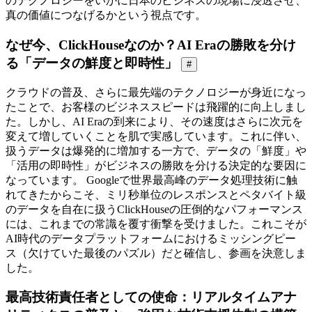
のテクノロジーをいかに日本のビジネスの現場に浸透させ、
真の価値につなげるかという視点です。
なぜ今、ClickHouseなのか？AI Eraの勝敗を分け
る「データの鮮度と即時性」
#
クラウドの普及、さらに最先端のテクノロジーが身近になっ
たことで、お客様のビジネススピードは飛躍的に向上しまし
た。しかし、AI Eraの到来により、その速度はさらに次元を
変えて増していくことを肌で実感しています。これに伴い、
扱うデータは爆発的に増加する一方で、データの「鮮度」や
「活用の即時性」がビジネスの勝敗を分ける決定的な要因に
なっています。 Googleで世界最高峰のデータ処理技術に触
れてきたからこそ、ミリ秒単位のレスポンスとペタバイト級
のデータを自在に扱うClickHouseの圧倒的なパフォーマンス
には、これまでの常識を覆す衝撃を受けました。これこそが
AI時代のデータプラットフォームにおけるミッシングピー
ス（欠けていた最後のパズル）だと確信し、参画を決意しま
した。
最高技術責任者としての使命：リアルタイムアナ