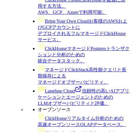
用する方法。
AWS、GCP、Azureで利用可能。
Bring Your Own Cloud
お客様のAWSおよ
びGCPアカウントに
デプロイされるフルマネージドClickHouse
サービス。
ClickHouseマネージドPostgres
トランザク
ションと分析のための
統合データスタック。
マネージドClickStack
高性能クエリと長
期保存による
マネージドオブザーバビリティ。
Langfuse Cloud
信頼性の高いAIアプリ
ケーションとエージェントのための
LLMオブザーバビリティと評価。
オープンソース
ClickHouse
リアルタイム分析のための
高速オープンソースOLAPデータベース。