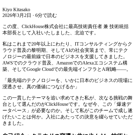
Kiyo Kitasako
2026年3月2日 · 6分で読む
この度、ClickHouse株式会社に最高技術責任者 兼 技術統括
本部長として入社いたしました、北迫です。
私はこれまで20年以上にわたり、ITコンサルティングからク
ラウド普及の黎明期、そしてAIの社会実装まで、常にテク
ノロジーの最前線で日本のビジネスを支援してきました。
AWSでのクラウド普及、AmazonでのAlexaエコシステム構
築、そしてGoogle Cloudでの最先端インフラとAI戦略――。
「最先端のテクノロジーを、いかに日本のビジネスの現場に
浸透させ、真の価値につなげるか」
この一貫したテーマを追い求めてきた私が、次なる挑戦の舞
台として選んだのがClickHouseです。なぜ今、この「爆速デ
ータベース」が必要なのか。そして私がこのチームで成し遂
げたいことは何か。入社にあたっての決意を綴らせていただ
きました。