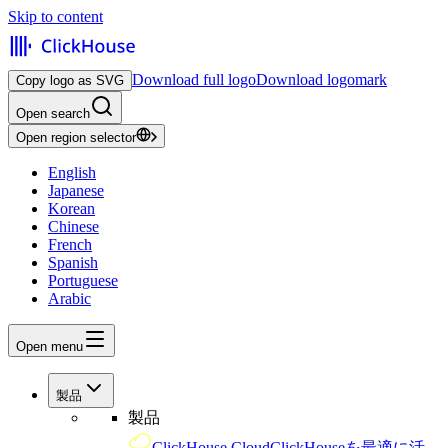
Skip to content
Download full logo
Download logomark
Copy logo as SVG
Open search
Open region selector
English
Japanese
Korean
Chinese
French
Spanish
Portuguese
Arabic
Open menu
製品
製品
ClickHouse Cloud
ClickHouseを最適に活