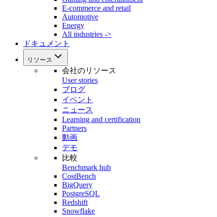
E-commerce and retail
Automotive
Energy
All industries ->
ドキュメント
リソース
会社のリソース
User stories
ブログ
イベント
ニュース
Learning and certification
Partners
動画
デモ
比較
Benchmark hub
CostBench
BigQuery
PostgreSQL
Redshift
Snowflake