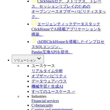
ClickStack
ログ、メトリクス、トレー
ス、セッションリプレイのための
オープンソースオブザーバビリティスタッ
ク。
エージェンティックデータスタック
ClickHouseでAI搭載アプリケーションを
構築。
chDB
ClickHouseを搭載したインプロセ
スSQLエンジン。
Pandas互換APIを提供。
ソリューション
ユースケース
リアルタイム分析
オブザーバビリティ
データウェアハウス
機械学習と生成AI
すべてのユースケース ->
Industries
Financial services
Cybersecurity
Gaming and entertainment