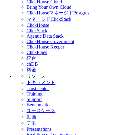
ClickHouse Cloud
Bring Your Own Cloud
ClickHouseマネージドPostgres
マネージドClickStack
ClickHouse
ClickStack
Agentic Data Stack
ClickHouse Government
ClickHouse Keeper
ClickPipes
統合
chDB
料金
リソース
ドキュメント
Trust center
Training
Support
Benchmarks
ユースケース
動画
デモ
Presentations
Real-time data warehouse