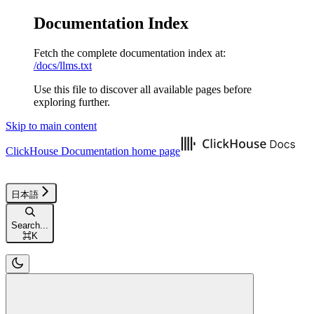
Documentation Index
Fetch the complete documentation index at:
/docs/llms.txt
Use this file to discover all available pages before
exploring further.
Skip to main content
ClickHouse Documentation
home page
日本語
Search...
⌘
K