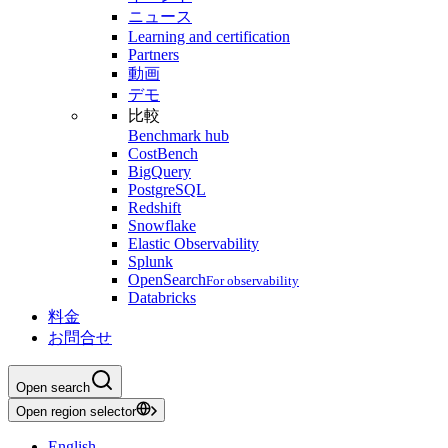
ニュース
Learning and certification
Partners
動画
デモ
比較
Benchmark hub
CostBench
BigQuery
PostgreSQL
Redshift
Snowflake
Elastic Observability
Splunk
OpenSearch
For observability
Databricks
料金
お問合せ
Open search
Open region selector
English