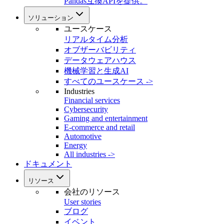
Pandas互換APIを提供。
ソリューション
ユースケース
リアルタイム分析
オブザーバビリティ
データウェアハウス
機械学習と生成AI
すべてのユースケース ->
Industries
Financial services
Cybersecurity
Gaming and entertainment
E-commerce and retail
Automotive
Energy
All industries ->
ドキュメント
リソース
会社のリソース
User stories
ブログ
イベント