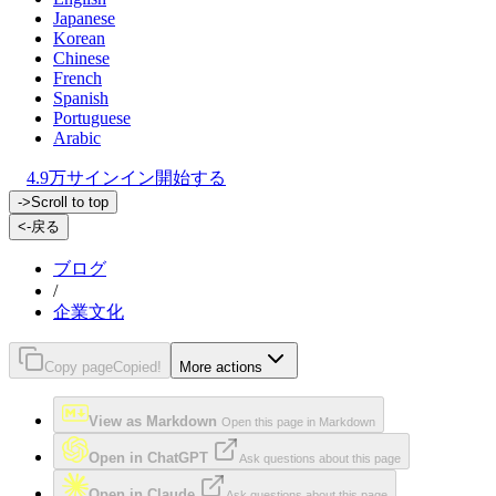
Japanese
Korean
Chinese
French
Spanish
Portuguese
Arabic
4.9万
サインイン
開始する
->
Scroll to top
<-
戻る
ブログ
/
企業文化
Copy page
Copied!
More actions
View as Markdown
Open this page in Markdown
Open in ChatGPT
Ask questions about this page
Open in Claude
Ask questions about this page