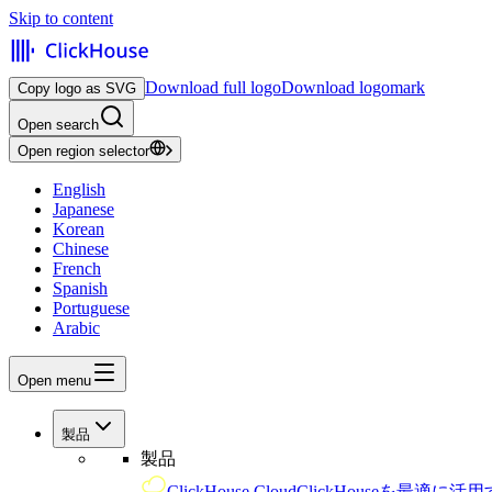
Skip to content
Download full logo
Download logomark
Copy logo as SVG
Open search
Open region selector
English
Japanese
Korean
Chinese
French
Spanish
Portuguese
Arabic
Open menu
製品
製品
ClickHouse Cloud
ClickHouseを最適に