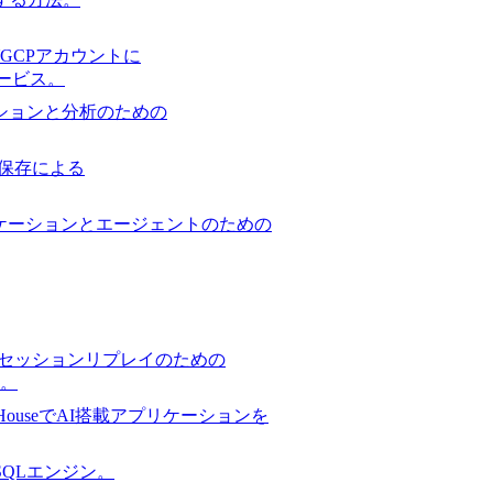
GCPアカウントに
サービス。
ションと分析のための
保存による
ケーションとエージェントのための
セッションリプレイのための
。
ckHouseでAI搭載アプリケーションを
スSQLエンジン。