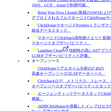
AWS、GCP、Azureで利用可能。
Bring Your Own Cloud
お客様のAWSおよび
デプロイされるフルマネージドClickHouse
ClickHouseマネージドPostgres
トランザク
統合データスタック。
マネージドClickStack
高性能クエリと長期
マネージドオブザーバビリティ。
Langfuse Cloud
信頼性の高いAIアプリ
LLMオブザーバビリティと評価。
オープンソース
ClickHouse
リアルタイム分析のための
高速オープンソースOLAPデータベース。
ClickStack
ログ、メトリクス、トレース、
オープンソースオブザーバビリティスタック
エージェンティックデータスタック
Cli
構築。
chDB
ClickHouseを搭載したインプロセ