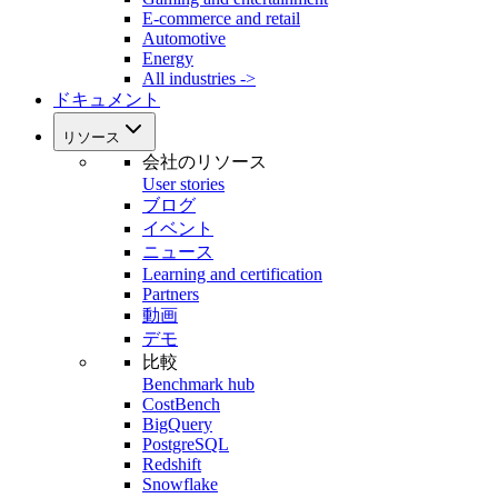
E-commerce and retail
Automotive
Energy
All industries ->
ドキュメント
リソース
会社のリソース
User stories
ブログ
イベント
ニュース
Learning and certification
Partners
動画
デモ
比較
Benchmark hub
CostBench
BigQuery
PostgreSQL
Redshift
Snowflake