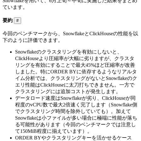
Snowflakeを用いて、6月上旬～中旬に実施した結果をまとめ
ています。
要約
#
今回のベンチマークから、SnowflakeとClickHouseの性能を以
下のように評価できます。
Snowflakeのクラスタリングを有効にしないと、
ClickHouseより圧縮率が大幅に劣りますが、クラスタ
リングを有効にすることで最大45%ほど圧縮率が改善
しました。特にORDER BYに依存するようなリアルタ
イム分析では、クラスタリングがないとSnowflakeのク
エリ性能はClickHouseに太刀打ちできません。一方で
クラスタリングには追加コストが発生します。
データロード速度はSnowflakeが劣り、ClickHouseが同
程度のvCPU数で最大2倍速く完了します（Snowflake側
でクラスタリング時間を除外していても）。加えて
Snowflakeは小ファイルが多い場合に極端に性能が落ち
る可能性があります（今回のベンチマークでは注意し
て150MiB程度に揃えています）。
ORDER BYやクラスタリングキーを活かせるケース