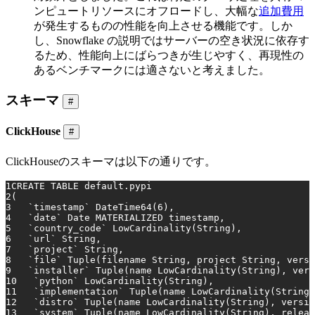
ンピュートリソースにオフロードし、大幅な
追加費用
が発生するものの性能を向上させる機能です。しか
し、Snowflake の説明ではサーバーの空き状況に依存す
るため、性能向上にばらつきが生じやすく、再現性の
あるベンチマークには適さないと考えました。
スキーマ
#
ClickHouse
#
ClickHouseのスキーマは以下の通りです。
1
CREATE TABLE
 default.pypi
2
(
3
   `
timestamp
` DateTime64(
6
),
4
   `
date
` 
Date
 MATERIALIZED 
timestamp
,
5
   `country_code` LowCardinality(String),
6
   `url` String,
7
   `project` String,
8
   `file` Tuple(filename String, project String, versi
9
   `installer` Tuple(name LowCardinality(String), vers
10
   `python` LowCardinality(String),
11
   `implementation` Tuple(name LowCardinality(String)
12
   `distro` Tuple(name LowCardinality(String), versio
13
   `
system
` Tuple(name LowCardinality(String), 
releas