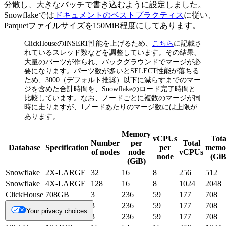
分散し、大きなバッチで書き込むように設定しました。
Snowflakeでは
ドキュメントのベストプラクティス
に従い、
Parquetファイルサイズを150MiB程度にしてあります。
ClickHouseのINSERT性能を上げるため、
こちら
に記載さ
れているスレッド数などを調整しています。その結果、
大量のパーツが作られ、バックグラウンドでマージが必
要になります。パーツ数が多いとSELECT性能が落ちる
ため、3000（デフォルト推奨）以下に減らすまでのマー
ジを含めた合計時間を、Snowflakeのロード完了時間と
比較しています。なお、ノードごとに複数のマージが同
時に走りますが、1ノードあたりのマージ数には上限が
あります。
Memory
vCPUs
Tota
Number
per
Total
Database
Specification
per
memo
of nodes
node
vCPUs
node
(GiB
(GiB)
Snowflake
2X-LARGE
32
16
8
256
512
Snowflake
4X-LARGE
128
16
8
1024
2048
ClickHouse
708GB
3
236
59
177
708
ClickHouse
708GB
3
236
59
177
708
Your privacy choices
ClickHouse
708GB
3
236
59
177
708