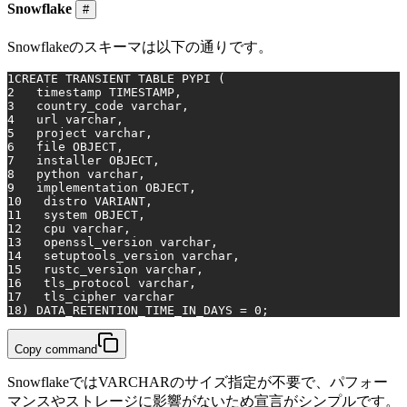
Snowflake
#
Snowflakeのスキーマは以下の通りです。
1
CREATE
 TRANSIENT 
TABLE
 PYPI (
2
timestamp
TIMESTAMP
,
3
   country_code 
varchar
,
4
   url 
varchar
,
5
   project 
varchar
,
6
   file OBJECT,
7
   installer OBJECT,
8
   python 
varchar
,
9
   implementation OBJECT,
10
   distro VARIANT,
11
system
 OBJECT,
12
   cpu 
varchar
,
13
   openssl_version 
varchar
,
14
   setuptools_version 
varchar
,
15
   rustc_version 
varchar
,
16
   tls_protocol 
varchar
,
17
   tls_cipher 
varchar
18
) DATA_RETENTION_TIME_IN_DAYS 
=
0
;
Copy command
SnowflakeではVARCHARのサイズ指定が不要で、パフォー
マンスやストレージに影響がないため宣言がシンプルです。