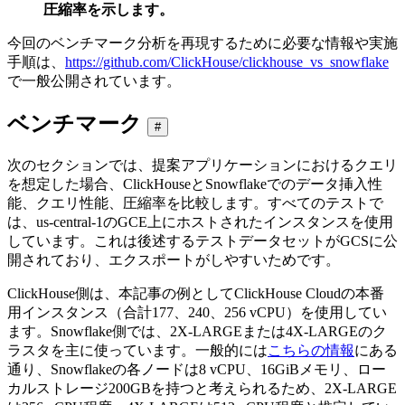
圧縮率を示します。
今回のベンチマーク分析を再現するために必要な情報や実施
手順は、
https://github.com/ClickHouse/clickhouse_vs_snowflake
で一般公開されています。
ベンチマーク
#
次のセクションでは、提案アプリケーションにおけるクエリ
を想定した場合、ClickHouseとSnowflakeでのデータ挿入性
能、クエリ性能、圧縮率を比較します。すべてのテストで
は、us-central-1のGCE上にホストされたインスタンスを使用
しています。これは後述するテストデータセットがGCSに公
開されており、エクスポートがしやすいためです。
ClickHouse側は、本記事の例としてClickHouse Cloudの本番
用インスタンス（合計177、240、256 vCPU）を使用してい
ます。Snowflake側では、2X-LARGEまたは4X-LARGEのク
ラスタを主に使っています。一般的には
こちらの情報
にある
通り、Snowflakeの各ノードは8 vCPU、16GiBメモリ、ロー
カルストレージ200GBを持つと考えられるため、2X-LARGE