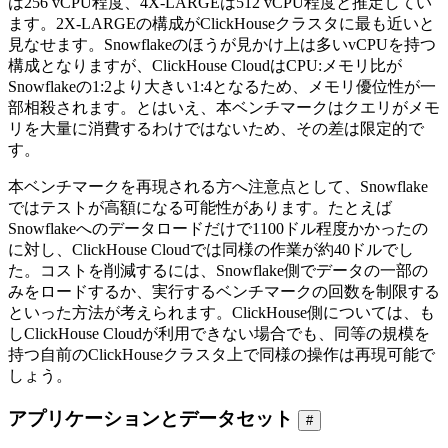
は256 vCPU程度、4X-LARGEは512 vCPU程度と推定してい
ます。2X-LARGEの構成がClickHouseクラスタに最も近いと
見なせます。Snowflakeのほうが見かけ上は多いvCPUを持つ
構成となりますが、ClickHouse CloudはCPU:メモリ比が
Snowflakeの1:2より大きい1:4となるため、メモリ優位性が一
部相殺されます。とはいえ、本ベンチマークはクエリがメモ
リを大量に消費するわけではないため、その差は限定的で
す。
本ベンチマークを再現される方へ注意点として、Snowflake
ではテストが高額になる可能性があります。たとえば
Snowflakeへのデータロードだけで1100ドル程度かかったの
に対し、ClickHouse Cloudでは同様の作業が約40ドルでし
た。コストを削減するには、Snowflake側でデータの一部の
みをロードするか、実行するベンチマークの回数を制限する
といった方法が考えられます。ClickHouse側については、も
しClickHouse Cloudが利用できない場合でも、同等の規模を
持つ自前のClickHouseクラスタ上で同様の操作は再現可能で
しょう。
アプリケーションとデータセット
#