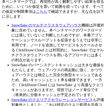
本ベンチマークでは、再現性が高く解釈しやすい結果を得る
ために、いくつか仮定を置いて範囲を絞っています。すべて
の仮定や制限事項は
こちら
で確認できますが、主な点を以下
に示します。
Snowflake のマルチクラスタウェアハウス
機能は評価対
象に含めていません。本ベンチマークのワークロード
には適していないと判断したためですが、本番アプリ
ケーションでスループットを拡張するうえでは非常に
有用です。ノードを追加してサービスをスケールさせ
る ClickHouse Cloud とは対照的に、Snowflake ではマル
チクラスタウェアハウスを用いるアプローチには多く
の利点があります。
Snowflake のパーシステントキャッシュは大きな価値を
もたらします。ウェアハウスの再起動に強く、かつウ
ェアハウスとは独立した完全分散型キャッシュである
ため、高いキャッシュヒット率を確保できます。一方
で、ClickHouse Cloud には Snowflake より高速なクエリ
キャッシュがありますが、現状ではノード単位です
（将来的に分散キャッシュが予定されています）。
Snowflake のクエリアクセラレーションサービス
も評価
対象外としました。これは特定のクエリ処理を共有コ