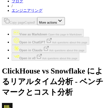
ブログ
/
エンジニアリング
Copy page
Copied!
More actions
View as Markdown
Open this page in Markdown
Open in ChatGPT
Ask questions about this page
Open in Claude
Ask questions about this page
Open in v0
Ask questions about this page
ClickHouse vs Snowflake によ
るリアルタイム分析 - ベンチ
マークとコスト分析