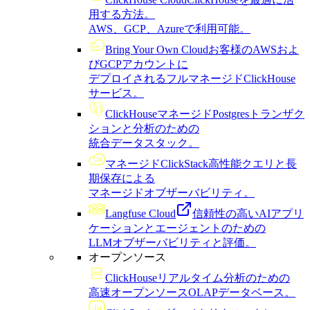
用する方法。
AWS、GCP、Azureで利用可能。
Bring Your Own Cloud
お客様のAWSおよ
びGCPアカウントに
デプロイされるフルマネージドClickHouse
サービス。
ClickHouseマネージドPostgres
トランザク
ションと分析のための
統合データスタック。
マネージドClickStack
高性能クエリと長
期保存による
マネージドオブザーバビリティ。
Langfuse Cloud
信頼性の高いAIアプリ
ケーションとエージェントのための
LLMオブザーバビリティと評価。
オープンソース
ClickHouse
リアルタイム分析のための
高速オープンソースOLAPデータベース。