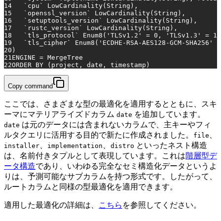
14
   `cpu` LowCardinality(String),
15
   `openssl_version` LowCardinality(String),
16
   `setuptools_version` LowCardinality(String),
17
   `rustc_version` LowCardinality(String),
18
   `tls_protocol` Enum8(
'TLSv1.2'
=
0
, 
'TLSv1.3'
=
1
)
19
   `tls_cipher` Enum8(
'ECDHE-RSA-AES128-GCM-SHA256'
=
20
)
21
ENGINE 
=
 MergeTree
22
ORDER
BY
 (project, 
date
, 
timestamp
)
Copy command
ここでは、さまざまな型の最適化を適用するとともに、スキ
ーマにマテリアライズドカラム
を追加しています。
date
は元のデータには含まれないカラムで、主キーやフィ
date
ルタクエリに活用する目的で新たに作成されました。
、
file
、
、
といったネスト構造
installer
implementation
distro
は、名前付きタプルとして表現しています。これは
階層型デ
ータ構造
であり、いわゆる完全なセミ構造化データというよ
りは、予測可能なサブカラムを持つ形式です。したがって、
ルートカラムと同様の型最適化を適用できます。
適用した最適化の詳細は、
こちら
を参照してください。