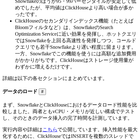
Snowflakeのほうが95・99パーセンタイルが安定して低
めでしたが、平均値はClickHouseより高い場合が多か
ったです。
ClickHouseのセカンダリインデックス機能（たとえば
Bloomフィルタなど）は、SnowflakeのSearch
Optimization Serviceに近い効果を発揮し、ホットクエリ
ではSnowflakeを上回る高速性を発揮しつつ、コールド
クエリでも若干Snowflakeより遅い程度に留まります。
一方、Snowflakeでこの機能を使うには高額な追加費用
がかかりがちです。ClickHouseはストレージ使用量が
わずかに増えるだけです。
詳細は以下の各セクションにまとめています。
データのロード
#
まず、SnowflakeとClickHouseにおけるデータロード性能を比
較しました。両者ともvCPU・メモリが近しい構成でテスト
し、そのときのデータ挿入の完了時間を計測しています。
実行内容や詳細は
こちら
で公開しています。挿入性能を最大
化するために、ClickHouseではINSERTを複数のスレッドで