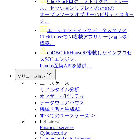
ClickStack
ログ、メトリクス、トレー
ス、セッションリプレイのための
オープンソースオブザーバビリティスタッ
ク。
エージェンティックデータスタック
ClickHouseでAI搭載アプリケーションを
構築。
chDB
ClickHouseを搭載したインプロセ
スSQLエンジン。
Pandas互換APIを提供。
ソリューション
ユースケース
リアルタイム分析
オブザーバビリティ
データウェアハウス
機械学習と生成AI
すべてのユースケース ->
Industries
Financial services
Cybersecurity
Gaming and entertainment