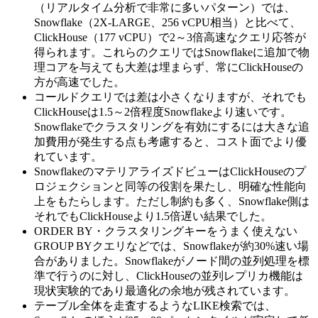
（リアルタイム分析で非常に多いパターン）では、
Snowflake（2X-LARGE、256 vCPU相当）と比べて、
ClickHouse（177 vCPU）で2～3倍高速なクエリ応答が
得られます。これらのクエリではSnowflakeに追加で物
理コアを与えても大差は埋まらず、常にClickHouseの
方が高速でした。
コールドクエリでは差は小さくなりますが、それでも
ClickHouseは1.5～2倍程度Snowflakeより速いです。
Snowflakeでクラスタリングを有効にするには大きな追
加費用が発生する点も考慮すると、コスト面でより優
れています。
SnowflakeのマテリアライズドビューはClickHouseのプ
ロジェクションと同等の役割を果たし、明確な性能向
上をもたらします。ただし制約も多く、Snowflake側は
それでもClickHouseより1.5倍遅い結果でした。
ORDER BY・クラスタリングキーをうまく使えない
GROUP BYクエリなどでは、Snowflakeが約30%速い場
合がありました。Snowflakeがノード間の並列処理を標
準で行うのに対し、ClickHouseの並列レプリカ機能は
現状実験的であり最適化の余地が残されています。
テーブル全体を走査するようなLIKE検索では、