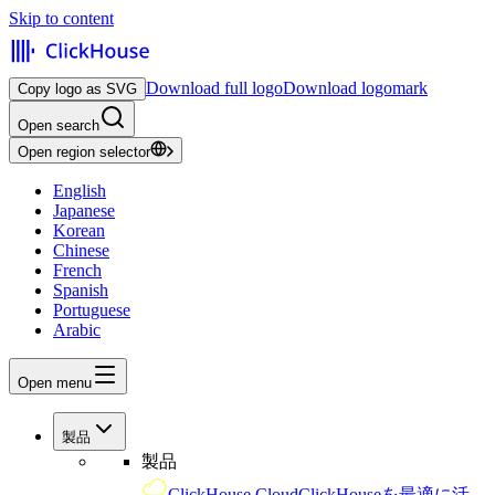
Skip to content
Download full logo
Download logomark
Copy logo as SVG
Open search
Open region selector
English
Japanese
Korean
Chinese
French
Spanish
Portuguese
Arabic
Open menu
製品
製品
ClickHouse Cloud
ClickHouseを最適に活