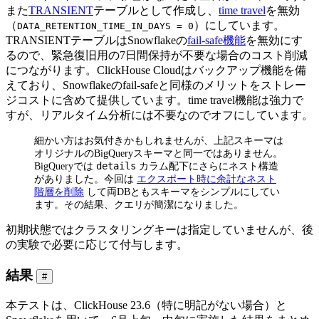
また
TRANSIENT
テーブルとして作成し、
time travel
を無効
（
）にしています。
DATA_RETENTION_TIME_IN_DAYS = 0
TRANSIENTテーブルはSnowflakeの
fail-safe機能
を無効にす
るので、緊急復旧用の7日間保持が不要な場合のコスト削減
につながります。ClickHouse Cloudはバックアップ機能を備
えており、Snowflakeのfail-safeと同様のメリットをストレー
ジコストに含めて提供しています。time travel機能は強力で
すが、リアルタイム分析には不要なのでオフにしています。
細かい方はお気付きかもしれませんが、上記スキーマは
オリジナルのBigQueryスキーマと同一ではありません。
details
BigQueryでは
カラム配下にさらにネスト構造
がありました。今回は
エクスポート時に余計なネスト
階層を削除
して両DBともスキーマをシンプルにしてい
ます。その結果、クエリが簡潔になりました。
初期状態ではクラスタリングキーは指定していませんが、後
の実験で必要に応じて付与します。
結果
#
本テストは、ClickHouse 23.6（特に明記がない場合）と