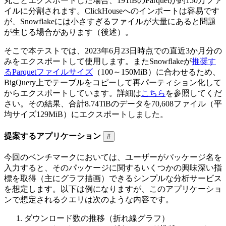
丸ごとエクスポートした場合、19TiBのParquetが約150万ファ
イルに分割されます。ClickHouseへのインポートは容易です
が、Snowflakeには小さすぎるファイルが大量にあると問題
が生じる場合があります（後述）。
そこで本テストでは、2023年6月23日時点での直近3か月分の
みをエクスポートして使用します。またSnowflakeが
推奨す
るParquetファイルサイズ
（100～150MiB）に合わせるため、
BigQuery上でテーブルをコピーして再パーティション化して
からエクスポートしています。詳細は
こちら
を参照してくだ
さい。その結果、合計8.74TiBのデータを70,608ファイル（平
均サイズ129MiB）にエクスポートしました。
提案するアプリケーション
#
今回のベンチマークにおいては、ユーザーがパッケージ名を
入力すると、そのパッケージに関するいくつかの興味深い指
標を取得（主にグラフ描画）できるシンプルな分析サービス
を想定します。以下は例になりますが、このアプリケーショ
ンで想定されるクエリは次のような内容です。
ダウンロード数の推移（折れ線グラフ）