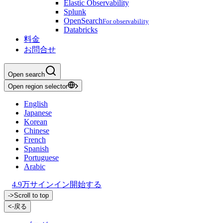
Elastic Observability
Splunk
OpenSearch
For observability
Databricks
料金
お問合せ
Open search
Open region selector
English
Japanese
Korean
Chinese
French
Spanish
Portuguese
Arabic
4.9万
サインイン
開始する
->
Scroll to top
<-
戻る