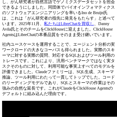
し、がん研究者が自然言語でゲノミクスデータセットを照会
できるようにしました。同団体でバイオインフォマティクス
のソフトウェアエンジニアリングを率いるIno de Bruijn氏
は、これは「がん研究者の指先に発見をもたらす」と述べて
います。2025年11月、
私たちはLibreChatを買収し
、Danny
Avila氏とそのチームをClickHouseに迎えました。ClickHouse
AgentsはLibreChatの本番品質をそのまま受け継いでいます。
社内ユースケースを運用することで、エージェント分析の実
ワークロードの大きなコーパスも得られました。実際のスキ
ーマに対する実際の質問、対応するSQLおよびツール利用の
トレースです。これにより、汎用ベンチマークではなく実タ
スクそのものに対して、利用可能な事実上すべてのモデルを
評価できました。Claudeファミリーは、SQL生成、スキーマ
推論、ツール利用にわたって一貫してトップでした。コード
のリーディングモデルであり、SQLとスキーマの作業はその
強みの自然な延長です。これがClaudeをClickHouse Agentsの
デフォルトに組み込んだ理由です。