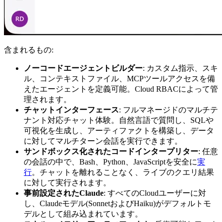
含まれるもの:
ノーコードエージェントビルダー
: カスタム指示、スキ
ル、コンテキストファイル、MCPツールアクセスを備
えたエージェントを定義可能。Cloud RBACによって管
理されます。
チャットインターフェース
: フルマネージドのマルチテ
ナント対応チャット体験。自然言語で質問し、SQLや
可視化を生成し、アーティファクトを構築し、データ
に対してマルチターン会話を実行できます。
サンドボックス化されたコードインタープリター
: 任意
の会話の中で、Bash、Python、JavaScriptを安全に
実
行
。チャットを離れることなく、ライブのクエリ結果
に対して実行されます。
事前設定されたClaude
: すべてのCloudユーザーに対
し、Claudeモデル(SonnetおよびHaiku)がデフォルトモ
デルとして組み込まれています。