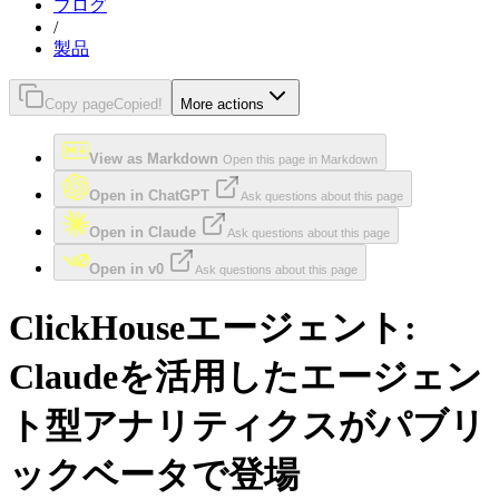
ブログ
/
製品
Copy page
Copied!
More actions
View as Markdown
Open this page in Markdown
Open in ChatGPT
Ask questions about this page
Open in Claude
Ask questions about this page
Open in v0
Ask questions about this page
ClickHouseエージェント:
Claudeを活用したエージェン
ト型アナリティクスがパブリ
ックベータで登場