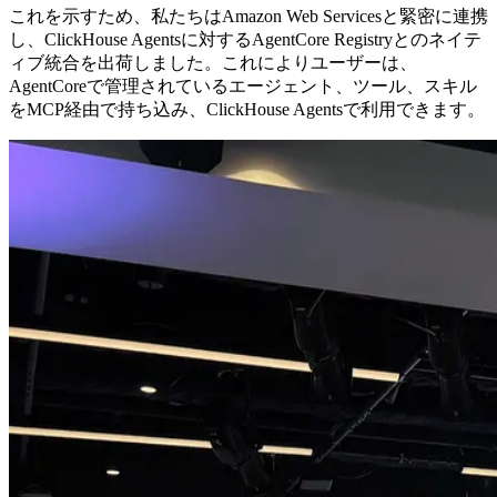
これを示すため、私たちはAmazon Web Servicesと緊密に連携
し、ClickHouse Agentsに対するAgentCore Registryとのネイテ
ィブ統合を出荷しました。これによりユーザーは、
AgentCoreで管理されているエージェント、ツール、スキル
をMCP経由で持ち込み、ClickHouse Agentsで利用できます。