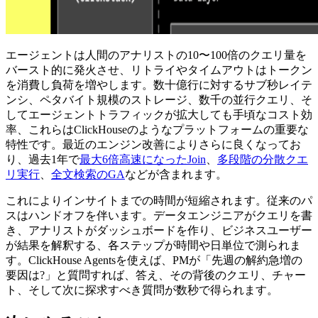
エージェントは人間のアナリストの10〜100倍のクエリ量を
バースト的に発火させ、リトライやタイムアウトはトークン
を消費し負荷を増やします。数十億行に対するサブ秒レイテ
ンシ、ペタバイト規模のストレージ、数千の並行クエリ、そ
してエージェントトラフィックが拡大しても手頃なコスト効
率、これらはClickHouseのようなプラットフォームの重要な
特性です。最近のエンジン改善によりさらに良くなってお
り、過去1年で
最大6倍高速になったJoin
、
多段階の分散クエ
リ実行
、
全文検索のGA
などが含まれます。
これによりインサイトまでの時間が短縮されます。従来のパ
スはハンドオフを伴います。データエンジニアがクエリを書
き、アナリストがダッシュボードを作り、ビジネスユーザー
が結果を解釈する、各ステップが時間や日単位で測られま
す。ClickHouse Agentsを使えば、PMが「先週の解約急増の
要因は?」と質問すれば、答え、その背後のクエリ、チャー
ト、そして次に探求すべき質問が数秒で得られます。