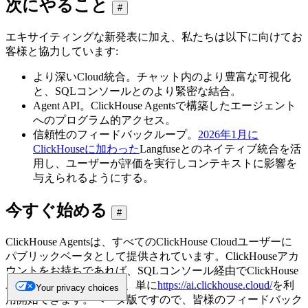
次にやること
#
エキサイティングな新発表に加え、私たちは以下に向けてお
客様と協力しています:
より深いCloud統合。チャット内のより豊富な可視化
と、SQLコンソールとのより緊密な結合。
Agent API。ClickHouse Agentsで構築したエージェント
へのプログラム的アクセス。
信頼性のフィードバックループ。
2026年1月に
ClickHouseに加わった
Langfuseとのネイティブ統合を活
用し、ユーザーが評価を実行しコンテキストに影響を
与えられるようにする。
今すぐ始める
#
ClickHouse Agentsは、すべてのClickHouse Cloudユーザーに
パブリックベータとして提供されています。ClickHouseアカ
ウントをお持ちであれば、SQLコンソール経由でClickHouse
Agentsにアクセスするか、単に
https://ai.clickhouse.cloud/
を利
Your privacy choices
用開始できます。ベータ版ですので、皆様のフィードバック