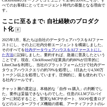
ClickHouseのオープンでコミュニティ主導のDNAこそが、す
べてのお客様にとってエージェント時代の基盤となる理由で
す。
ここに至るまで: 自社経験のプロダク
ト化
#
2025年3月、私たちは自社のデータウェアハウスをAIファー
ストにし、その上に社内分析エージェントを構築しました。
そのすべてを
社内データウェアハウスをAIファーストにし
た方法
に記録しました。要約すれば、急速に普及したという
ことです。現在、ClickHouseの従業員の約80%が日常的に
LibreChatを利用し、当社のプラットフォームだけで社内デー
タウェアハウスクエリの約70%を処理し、1日あたり4,500万
トークン以上を処理しています。圧倒的に、最も使われてい
る社内ツールです。
チャット層の選定は、本格的な「自作 vs 購入」の判断でし
た。要件は妥協できないものでした。任意のLLMプロバイ
ダーに対応すること、堅実なMCPサポート、SSOや監査ログ
などのエンタープライズ機能の搭載、アーティファクトのレ