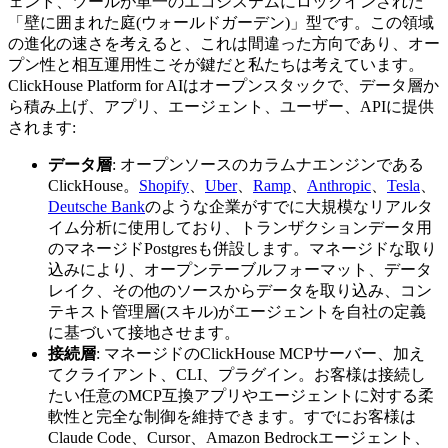
ェント、ツールが単一のエコシステムにロックインされた
「壁に囲まれた庭(ウォールドガーデン)」型です。この領域
の進化の速さを考えると、これは間違った方向であり、オー
プン性と相互運用性こそが鍵だと私たちは考えています。
ClickHouse Platform for AIはオープンスタックで、データ層か
ら積み上げ、アプリ、エージェント、ユーザー、APIに提供
されます:
データ層
: オープンソースのカラムナエンジンである
ClickHouse。
Shopify
、
Uber
、
Ramp
、
Anthropic
、
Tesla
、
Deutsche Bank
のような企業がすでに大規模なリアルタ
イム分析に使用しており、トランザクションデータ用
のマネージドPostgresも併設します。マネージドな取り
込みにより、オープンテーブルフォーマット、データ
レイク、その他のソースからデータを取り込み、コン
テキスト管理層(スキル)がエージェントを自社の定義
に基づいて接地させます。
接続層
: マネージドのClickHouse MCPサーバー、加え
てクライアント、CLI、プラグイン。お客様は接続し
たい任意のMCP互換アプリやエージェントに対する柔
軟性と完全な制御を維持できます。すでにお客様は
Claude Code、Cursor、Amazon Bedrockエージェント、