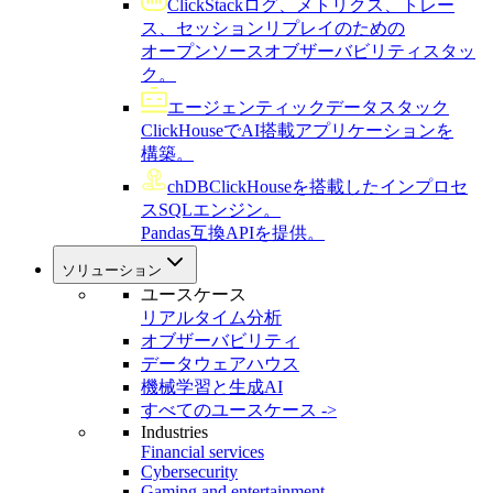
ClickStack
ログ、メトリクス、トレー
ス、セッションリプレイのための
オープンソースオブザーバビリティスタッ
ク。
エージェンティックデータスタック
ClickHouseでAI搭載アプリケーションを
構築。
chDB
ClickHouseを搭載したインプロセ
スSQLエンジン。
Pandas互換APIを提供。
ソリューション
ユースケース
リアルタイム分析
オブザーバビリティ
データウェアハウス
機械学習と生成AI
すべてのユースケース ->
Industries
Financial services
Cybersecurity
Gaming and entertainment