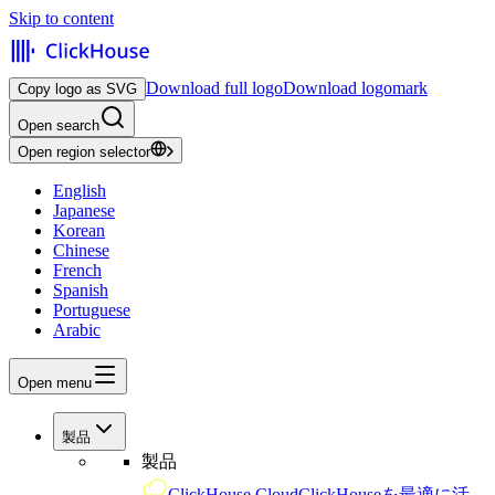
Skip to content
Download full logo
Download logomark
Copy logo as SVG
Open search
Open region selector
English
Japanese
Korean
Chinese
French
Spanish
Portuguese
Arabic
Open menu
製品
製品
ClickHouse Cloud
ClickHouseを最適に活