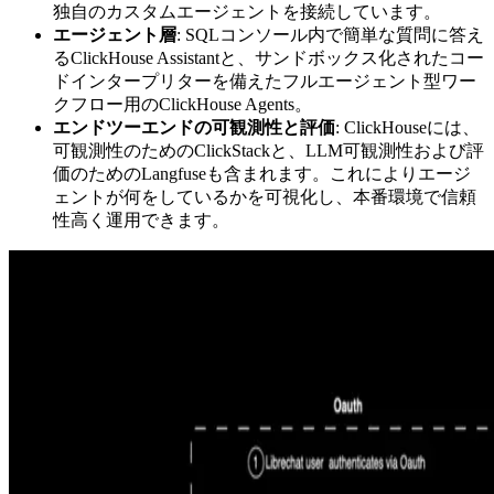
独自のカスタムエージェントを接続しています。
エージェント層
: SQLコンソール内で簡単な質問に答え
るClickHouse Assistantと、サンドボックス化されたコー
ドインタープリターを備えたフルエージェント型ワー
クフロー用のClickHouse Agents。
エンドツーエンドの可観測性と評価
: ClickHouseには、
可観測性のためのClickStackと、LLM可観測性および評
価のためのLangfuseも含まれます。これによりエージ
ェントが何をしているかを可視化し、本番環境で信頼
性高く運用できます。