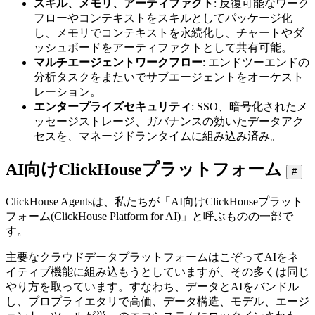
スキル、メモリ、アーティファクト
: 反復可能なワーク
フローやコンテキストをスキルとしてパッケージ化
し、メモリでコンテキストを永続化し、チャートやダ
ッシュボードをアーティファクトとして共有可能。
マルチエージェントワークフロー
: エンドツーエンドの
分析タスクをまたいでサブエージェントをオーケスト
レーション。
エンタープライズセキュリティ
: SSO、暗号化されたメ
ッセージストレージ、ガバナンスの効いたデータアク
セスを、マネージドランタイムに組み込み済み。
AI向けClickHouseプラットフォーム
#
ClickHouse Agentsは、私たちが「AI向けClickHouseプラット
フォーム(ClickHouse Platform for AI)」と呼ぶものの一部で
す。
主要なクラウドデータプラットフォームはこぞってAIをネ
イティブ機能に組み込もうとしていますが、その多くは同じ
やり方を取っています。すなわち、データとAIをバンドル
し、プロプライエタリで高価、データ構造、モデル、エージ