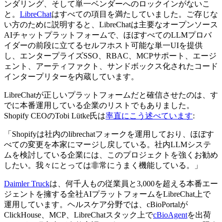
ンダリング、そして単一ベンダーへのロックインがないこ
と。
LibreChat
はすべての項目を満たしていました。ご存じな
い方のために説明すると、LibreChatは主要なオープンソース
AIチャットプラットフォームで、ほぼすべてのLLMプロバ
イダーの前段に立てるセルフホスト可能な単一UIを提供
し、エンタープライズSSO、RBAC、MCPサポート、エージ
ェント、アーティファクト、サンドボックス化されたコード
インタープリターを内蔵しています。
LibreChatが正しいプラットフォームだと確信させたのは、す
でに本番運用している企業のリストでもありました。
Shopify CEOのTobi Lütke氏は
率直にこう述べています
:
「Shopifyは社内のlibrechatフォークを運用しており、ほぼす
べての変更を本家にマージし戻している。社内LLMシステ
ムを検討している企業には、このプロジェクトを強くお勧め
したい。我々にとっては非常にうまく機能している。」
Daimler Truck
は、何千人もの従業員と3,000を超える本番エー
ジェントを擁する全社AIプラットフォームをLibreChat上で
運用しています。ヘルスケア分野では、cBioPortalが
ClickHouse、MCP、LibreChatスタック上で
cBioAgent
を出荷