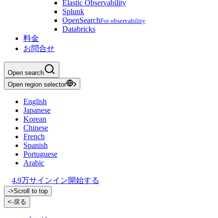
Elastic Observability
Splunk
OpenSearch
For observability
Databricks
料金
お問合せ
Open search
Open region selector
English
Japanese
Korean
Chinese
French
Spanish
Portuguese
Arabic
4.9万
サインイン
開始する
->
Scroll to top
<-
戻る