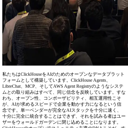
私たちはClickHouseをAIのためのオープンなデータプラット
フォームとして構築しています。ClickHouse Agents、
LibreChat、MCP、そしてAWS Agent Registryのようなシステ
ムとの取り組みはすべて、同じ信念を反映しています。すな
わち、オープン性、コンポーザビリティ、相互運用性こそ
が、AIが求めるスピードで企業を動かす力になるという信
念です。単一ベンダーが完全なAIスタックを十分に速く、
十分に完全に統合することはできず、それを試みる者はユー
ザーをウォールドガーデンに閉じ込めることになります。