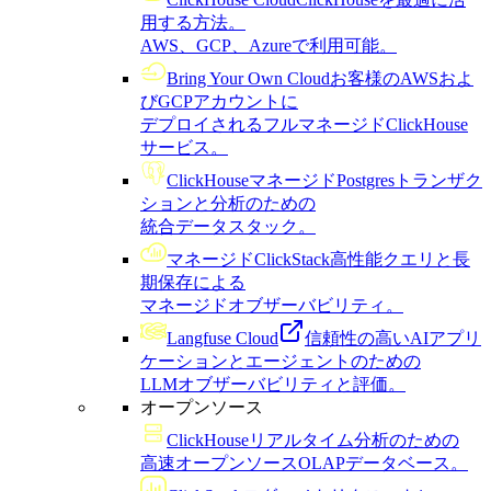
用する方法。
AWS、GCP、Azureで利用可能。
Bring Your Own Cloud
お客様のAWSおよ
びGCPアカウントに
デプロイされるフルマネージドClickHouse
サービス。
ClickHouseマネージドPostgres
トランザク
ションと分析のための
統合データスタック。
マネージドClickStack
高性能クエリと長
期保存による
マネージドオブザーバビリティ。
Langfuse Cloud
信頼性の高いAIアプリ
ケーションとエージェントのための
LLMオブザーバビリティと評価。
オープンソース
ClickHouse
リアルタイム分析のための
高速オープンソースOLAPデータベース。