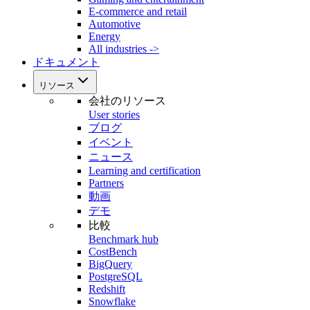
E-commerce and retail
Automotive
Energy
All industries ->
ドキュメント
リソース
会社のリソース
User stories
ブログ
イベント
ニュース
Learning and certification
Partners
動画
デモ
比較
Benchmark hub
CostBench
BigQuery
PostgreSQL
Redshift
Snowflake