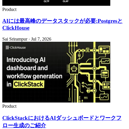
Product
AIには最高峰のデータスタックが必要:Postgresと
ClickHouse
Sai Srirampur · Jul 7, 2026
Product
ClickStackにおけるAIダッシュボードとワークフ
ロー生成のご紹介