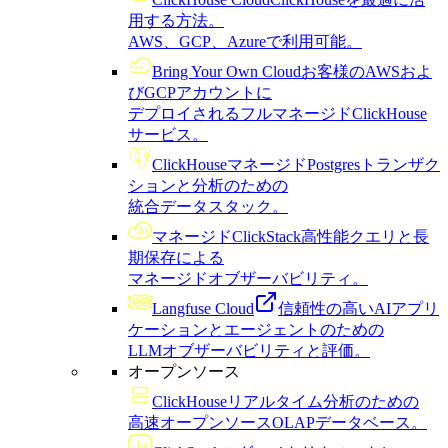
用する方法。
AWS、GCP、Azureで利用可能。
Bring Your Own Cloud
お客様のAWSおよ
びGCPアカウントに
デプロイされるフルマネージドClickHouse
サービス。
ClickHouseマネージドPostgres
トランザク
ションと分析のための
統合データスタック。
マネージドClickStack
高性能クエリと長
期保存による
マネージドオブザーバビリティ。
Langfuse Cloud
信頼性の高いAIアプリ
ケーションとエージェントのための
LLMオブザーバビリティと評価。
オープンソース
ClickHouse
リアルタイム分析のための
高速オープンソースOLAPデータベース。