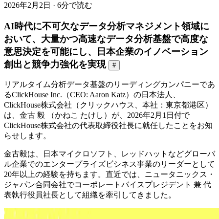
2026年2月2日 · 6分で読む
AI時代に不可欠なデータ分析マネジメント領域に
おいて、大量かつ高速なデータ分析基盤で高度な
意思決定を可能にし、日本企業のイノベーション
創出と競争力強化を実現
#
リアルタイム分析データ基盤のリーディングカンパニーであ
るClickHouse Inc.（CEO: Aaron Katz）の日本法人、
ClickHouse株式会社（クリックハウス、本社：東京都港区）
は、金古 毅 （かねこ たけし）が、2026年2月1日付で
ClickHouse株式会社の代表取締役社長に就任したことをお知
らせします。
金古毅は、日本マイクロソフト、レッドハットなどグローバ
ル企業でのエンタープライズビシネス事業のリーダーとして
20年以上の経験を持ちます。直近では、ニュータニックス・
ジャパン合同会社でコーポレートバイスプレジデント 兼 代
表執行役員社長として組織を牽引してきました。