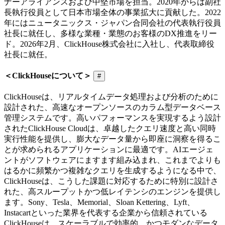
ナーアライアンスおよび中堅市場を担当。2020年からは副社
長執行役員として日本市場全体の事業拡大に貢献した。2022
年にはニュータニックス・ジャパン合同会社の代表執行役員
社長に就任し、多様な業種・業態のお客様のDX推進をリー
ド。2026年2月、ClickHouse株式会社に入社し、代表取締役
社長に就任。
＜ClickHouseについて＞
#
ClickHouseは、リアルタイムデータ処理および分析のために
設計された、高速なオープンソースのカラム型データベース
管理システムです。高いパフォーマンスを実現するよう設計
されたClickHouse Cloudは、卓越したクエリ速度と高い同時
実行性能を提供し、膨大なデータ量から即座に洞察を得るこ
とが求められるアプリケーションに最適です。AIエージェ
ントがソフトウェアにますます組み込まれ、これまでよりも
はるかに頻繁かつ複雑なクエリを生成するようになる中で、
ClickHouseは、こうした課題に対応するために特別に設計さ
れた、高スループットかつ低レイテンシのエンジンを提供し
ます。Sony、Tesla、Memorial、Sloan Kettering、Lyft、
Instacartといった業界を代表する企業から信頼されている
ClickHouseは、スケーラブルで効率的、かつモダンなデータ