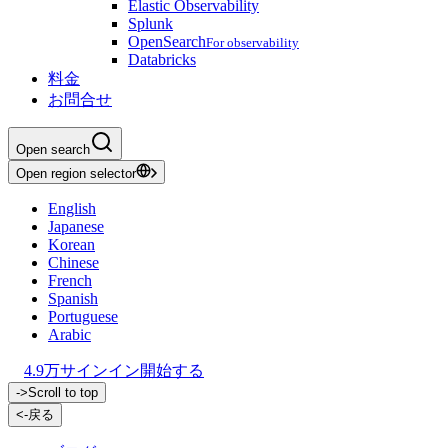
Elastic Observability
Splunk
OpenSearch
For observability
Databricks
料金
お問合せ
Open search
Open region selector
English
Japanese
Korean
Chinese
French
Spanish
Portuguese
Arabic
4.9万
サインイン
開始する
->
Scroll to top
<-
戻る