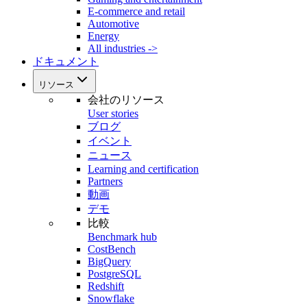
E-commerce and retail
Automotive
Energy
All industries ->
ドキュメント
リソース
会社のリソース
User stories
ブログ
イベント
ニュース
Learning and certification
Partners
動画
デモ
比較
Benchmark hub
CostBench
BigQuery
PostgreSQL
Redshift
Snowflake