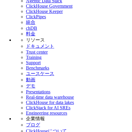
Agentic Data Stack
ClickHouse Government
ClickHouse Keeper
ClickPipes
統合
chDB
料金
リソース
ドキュメント
Trust center
Training
Support
Benchmarks
ユースケース
動画
デモ
Presentations
Real-time data warehouse
ClickHouse for data lakes
ClickStack for AI SREs
Engineering resources
企業情報
ブログ
ClickHouseについて