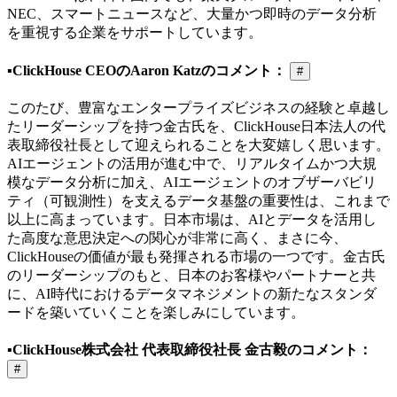
NEC、スマートニュースなど、大量かつ即時のデータ分析
を重視する企業をサポートしています。
▪️ClickHouse CEOのAaron Katzのコメント：
#
このたび、豊富なエンタープライズビジネスの経験と卓越し
たリーダーシップを持つ金古氏を、ClickHouse日本法人の代
表取締役社長として迎えられることを大変嬉しく思います。
AIエージェントの活用が進む中で、リアルタイムかつ大規
模なデータ分析に加え、AIエージェントのオブザーバビリ
ティ（可観測性）を支えるデータ基盤の重要性は、これまで
以上に高まっています。日本市場は、AIとデータを活用し
た高度な意思決定への関心が非常に高く、まさに今、
ClickHouseの価値が最も発揮される市場の一つです。金古氏
のリーダーシップのもと、日本のお客様やパートナーと共
に、AI時代におけるデータマネジメントの新たなスタンダ
ードを築いていくことを楽しみにしています。
▪️ClickHouse株式会社 代表取締役社長 金古毅のコメント：
#