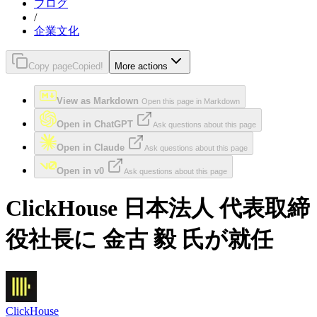
ブログ
/
企業文化
Copy page
Copied!
More actions
View as Markdown
Open this page in Markdown
Open in ChatGPT
Ask questions about this page
Open in Claude
Ask questions about this page
Open in v0
Ask questions about this page
ClickHouse 日本法人 代表取締
役社長に 金古 毅 氏が就任
ClickHouse