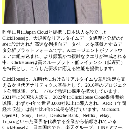
昨年11月にJapan Cloudと提携し日本法人を設立した
ClickHouseは、大規模なリアルタイムデータ処理と分析のた
めに設計された高速な列指向データベースを基盤とするデー
タ分析プラットフォームです。AIエージェントがソフトウ
ェアに組み込まれ、より頻繁かつ複雑なクエリが生成される
中、ClickHouseは高スループット・低レイテンシ（低遅延）
を特長とし、こうした要求に応える性能を提供します。
ClickHouseは、AI時代におけるリアルタイムな意思決定を支
える次世代アナリティクス基盤として、2016年のプロジェク
ト公開以降、グローバルで急速に採用を拡大しています。
2021年に米国法人設立、2022年にClickHouse Cloud提供開始
以降、わずか4年で世界3,000社以上に導入され、ARR（年間
経常収益）は前年比4倍の成長を遂げています。Microsoft、
OpenAI、Sony、Tesla、Deutsche Bank、Netflix、eBay、
Trip.coといった業界を代表する企業から信頼されている
ClickHouseは、日本国内でも、楽天グループ、LINEヤフー、