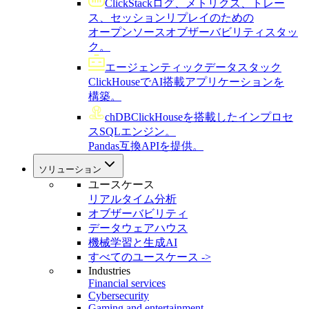
ClickStack
ログ、メトリクス、トレー
ス、セッションリプレイのための
オープンソースオブザーバビリティスタッ
ク。
エージェンティックデータスタック
ClickHouseでAI搭載アプリケーションを
構築。
chDB
ClickHouseを搭載したインプロセ
スSQLエンジン。
Pandas互換APIを提供。
ソリューション
ユースケース
リアルタイム分析
オブザーバビリティ
データウェアハウス
機械学習と生成AI
すべてのユースケース ->
Industries
Financial services
Cybersecurity
Gaming and entertainment