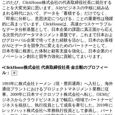
このたび、ClickHouse株式会社の代表取締役社長に就任する
ことを大変光栄に思います。AIがビジネスの中核に組み込
まれる時代において、データを「蓄積する」だけでなく、
「即座に分析し、意思決定につなげる」ことの重要性は飛躍
的に高まっています。ClickHouseは、高速かつスケーラブル
なデータ分析基盤として、日本企業の課題に真正面から応え
る次世代のデータマネジメント基盤です。これまで日本およ
びグローバル企業で培ってきた経験を活かし、日本のお客様
がAIとデータを競争力に変えるためのパートナーとして、
日本市場に根差した体制と顧客支援を強化し、日本企業のイ
ノベーション創出と競争力強化に貢献してまいります。
▪️ClickHouse株式会社 代表取締役社長 金古毅のプロフィー
ル：
#
1993年に株式会社トーメン（現・豊田通商）へ入社し、海外
通信プラントにおけるプロジェクトマネジメント業務に従
事。2000年に日本マイクロソフト株式会社へ転じ、OEMビ
ジネスからクラウドビジネスまで幅広い領域でパートナービ
ジネスを統括し、執行役員として成長を牽引した。2019年に
レッドハット株式会社へ常務執行役員として参画し、パート