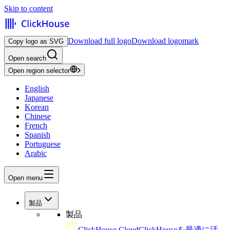
Skip to content
Download full logo
Download logomark
Copy logo as SVG
Open search
Open region selector
English
Japanese
Korean
Chinese
French
Spanish
Portuguese
Arabic
Open menu
製品
製品
ClickHouse Cloud
ClickHouseを最適に活