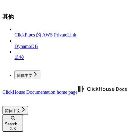
其他
ClickPipes 的 AWS PrivateLink
DynamoDB
监控
简体中文
ClickHouse Documentation
home page
简体中文
Search...
⌘
K