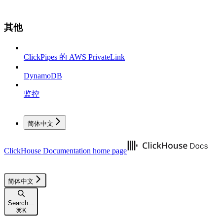
其他
ClickPipes 的 AWS PrivateLink
DynamoDB
监控
简体中文
ClickHouse Documentation
home page
简体中文
Search...
⌘
K