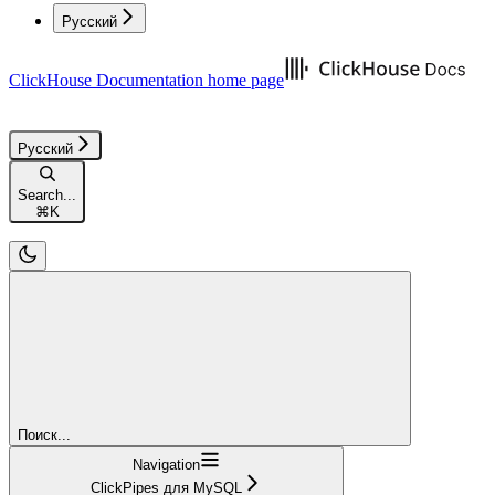
Русский
ClickHouse Documentation
home page
Русский
Search...
⌘
K
Поиск...
Navigation
ClickPipes для MySQL