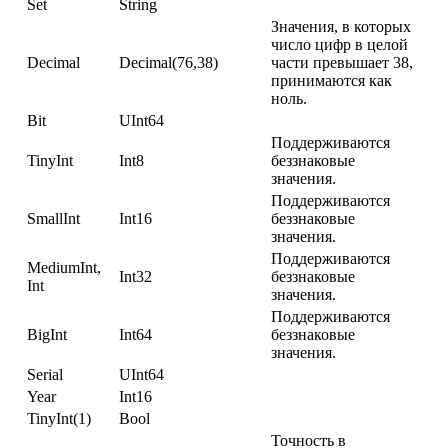
Set
String
Значения, в которых
число цифр в целой
Decimal
Decimal(76,38)
части превышает 38,
принимаются как
ноль.
Bit
UInt64
Поддерживаются
TinyInt
Int8
беззнаковые
значения.
Поддерживаются
SmallInt
Int16
беззнаковые
значения.
Поддерживаются
MediumInt,
Int32
беззнаковые
Int
значения.
Поддерживаются
BigInt
Int64
беззнаковые
значения.
Serial
UInt64
Year
Int16
TinyInt(1)
Bool
Точность в