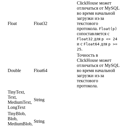
ClickHouse может
отличаться от MySQL
во время начальной
загрузки из-за
Float
Float32
текстового
протокола.
Float(p)
сопоставляется с
для
Float32
p <= 24
и с
для
Float64
p >=
.
25
Точность в
ClickHouse может
отличаться от MySQL
Double
Float64
во время начальной
загрузки из-за
текстового
протокола.
TinyText,
Text,
String
MediumText,
LongText
TinyBlob,
Blob,
String
MediumBlob,