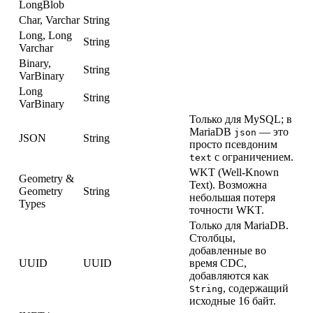
LongBlob
Char, Varchar
String
Long, Long
String
Varchar
Binary,
String
VarBinary
Long
String
VarBinary
Только для MySQL; в
MariaDB
— это
json
JSON
String
просто псевдоним
с ограничением.
text
WKT (Well-Known
Geometry &
Text). Возможна
Geometry
String
небольшая потеря
Types
точности WKT.
Только для MariaDB.
Столбцы,
добавленные во
UUID
UUID
время CDC,
добавляются как
, содержащий
String
исходные 16 байт.