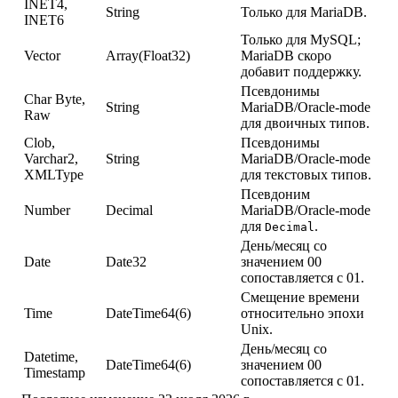
INET4,
String
Только для MariaDB.
INET6
Только для MySQL;
Vector
Array(Float32)
MariaDB скоро
добавит поддержку.
Псевдонимы
Char Byte,
String
MariaDB/Oracle-mode
Raw
для двоичных типов.
Clob,
Псевдонимы
Varchar2,
String
MariaDB/Oracle-mode
XMLType
для текстовых типов.
Псевдоним
Number
Decimal
MariaDB/Oracle-mode
для
.
Decimal
День/месяц со
Date
Date32
значением 00
сопоставляется с 01.
Смещение времени
Time
DateTime64(6)
относительно эпохи
Unix.
День/месяц со
Datetime,
DateTime64(6)
значением 00
Timestamp
сопоставляется с 01.