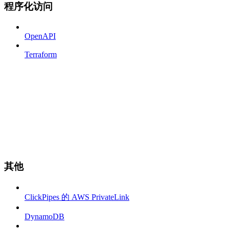
程序化访问
OpenAPI
Terraform
其他
ClickPipes 的 AWS PrivateLink
DynamoDB