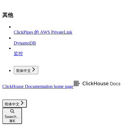
其他
ClickPipes 的 AWS PrivateLink
DynamoDB
监控
简体中文
ClickHouse Documentation
home page
简体中文
Search...
⌘
K