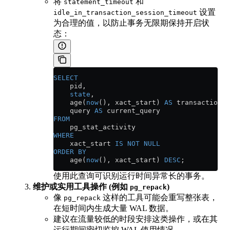
将
和
statement_timeout
设置
idle_in_transaction_session_timeout
为合理的值，以防止事务无限期保持开启状
态：
SELECT
    pid,
    state
,
    age(
now
(), xact_start) 
AS
 transaction_d
    query 
AS
 current_query
FROM
    pg_stat_activity
WHERE
    xact_start 
IS NOT NULL
ORDER BY
    age(
now
(), xact_start) 
DESC
;
使用此查询可识别运行时间异常长的事务。
维护或实用工具操作 (例如
)
pg_repack
像
这样的工具可能会重写整张表，
pg_repack
在短时间内生成大量 WAL 数据。
建议在流量较低的时段安排这类操作，或在其
运行期间密切监控 WAL 使用情况。