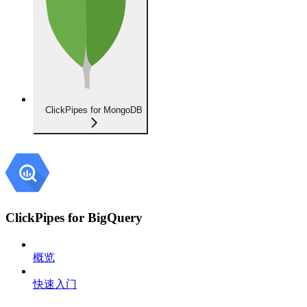
ClickPipes for MongoDB
ClickPipes for BigQuery
概览
快速入门