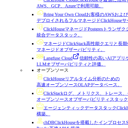
AWS、GCP、Azureで利用可能。
Bring Your Own Cloud
お客様のAWSおよび
デプロイされるフルマネージドClickHouse
ClickHouseマネージドPostgres
トランザク
統合データスタック。
マネージドClickStack
高性能クエリと長期
マネージドオブザーバビリティ。
Langfuse Cloud
信頼性の高いAIアプリ
LLMオブザーバビリティと評価。
オープンソース
ClickHouse
リアルタイム分析のための
高速オープンソースOLAPデータベース。
ClickStack
ログ、メトリクス、トレース、
オープンソースオブザーバビリティスタック
エージェンティックデータスタック
Cli
構築。
chDB
ClickHouseを搭載したインプロセ