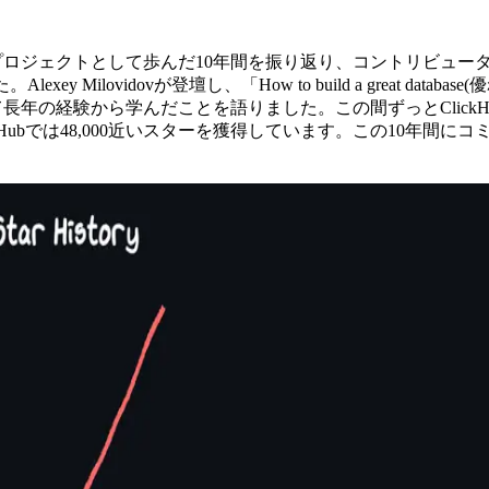
ソースプロジェクトとして歩んだ10年間を振り返り、コントリビ
ey Milovidovが登壇し、「How to build a great 
て長年の経験から学んだことを語りました。この間ずっとClickHo
り、GitHubでは48,000近いスターを獲得しています。この1