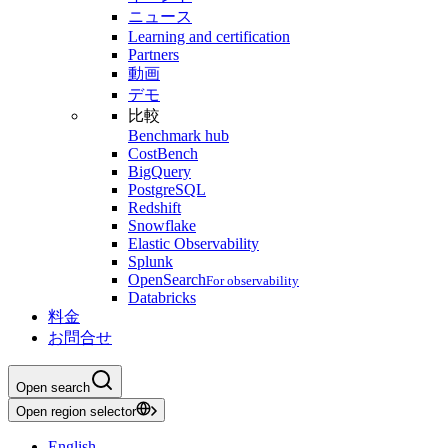
ニュース
Learning and certification
Partners
動画
デモ
比較
Benchmark hub
CostBench
BigQuery
PostgreSQL
Redshift
Snowflake
Elastic Observability
Splunk
OpenSearch
For observability
Databricks
料金
お問合せ
Open search
Open region selector
English