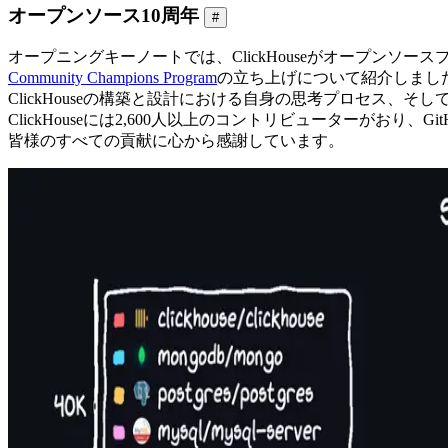
オープンソース10周年
#
オープニングキーノートでは、ClickHouseがオープン
Community Champions Program
の立ち上げについて紹介しました。Alex
ClickHouseの構築と設計における自身の思考プロセス、そし
ClickHouseには2,600人以上のコントリビューターがお
皆様のすべての貢献に心から感謝しています。