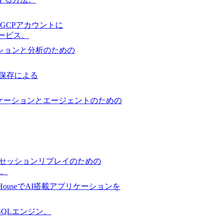
GCPアカウントに
サービス。
ションと分析のための
保存による
ケーションとエージェントのための
セッションリプレイのための
。
ckHouseでAI搭載アプリケーションを
スSQLエンジン。