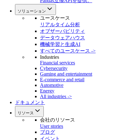
Pandas互換APIを提供。
ソリューション
ユースケース
リアルタイム分析
オブザーバビリティ
データウェアハウス
機械学習と生成AI
すべてのユースケース ->
Industries
Financial services
Cybersecurity
Gaming and entertainment
E-commerce and retail
Automotive
Energy
All industries ->
ドキュメント
リソース
会社のリソース
User stories
ブログ
イベント