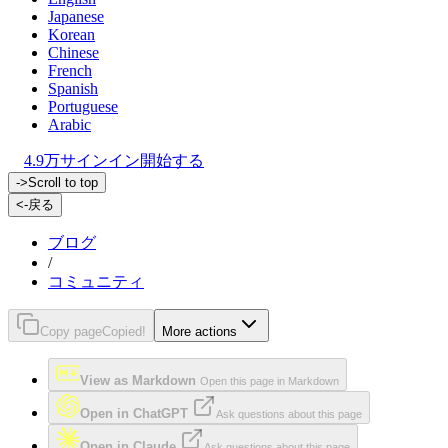
Japanese
Korean
Chinese
French
Spanish
Portuguese
Arabic
4.9万
サインイン
開始する
->
Scroll to top
<-
戻る
ブログ
/
コミュニティ
Copy page
Copied!
More actions
View as Markdown
Open this page in Markdown
Open in ChatGPT
Ask questions about this page
Open in Claude
Ask questions about this page