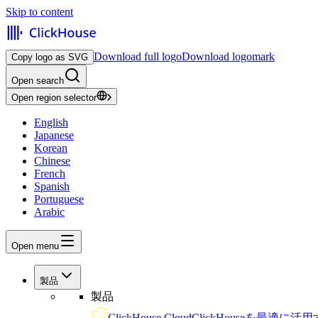
Skip to content
Download full logo
Download logomark
Copy logo as SVG
Open search
Open region selector
English
Japanese
Korean
Chinese
French
Spanish
Portuguese
Arabic
Open menu
製品
製品
ClickHouse Cloud
ClickHouseを最適に