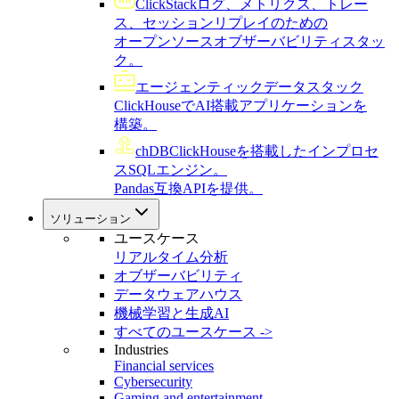
ClickStack
ログ、メトリクス、トレー
ス、セッションリプレイのための
オープンソースオブザーバビリティスタッ
ク。
エージェンティックデータスタック
ClickHouseでAI搭載アプリケーションを
構築。
chDB
ClickHouseを搭載したインプロセ
スSQLエンジン。
Pandas互換APIを提供。
ソリューション
ユースケース
リアルタイム分析
オブザーバビリティ
データウェアハウス
機械学習と生成AI
すべてのユースケース ->
Industries
Financial services
Cybersecurity
Gaming and entertainment