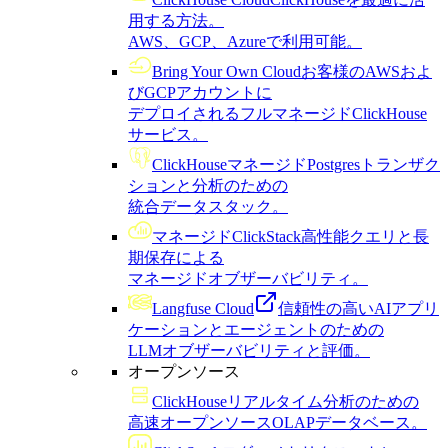
用する方法。
AWS、GCP、Azureで利用可能。
Bring Your Own Cloud
お客様のAWSおよ
びGCPアカウントに
デプロイされるフルマネージドClickHouse
サービス。
ClickHouseマネージドPostgres
トランザク
ションと分析のための
統合データスタック。
マネージドClickStack
高性能クエリと長
期保存による
マネージドオブザーバビリティ。
Langfuse Cloud
信頼性の高いAIアプリ
ケーションとエージェントのための
LLMオブザーバビリティと評価。
オープンソース
ClickHouse
リアルタイム分析のための
高速オープンソースOLAPデータベース。