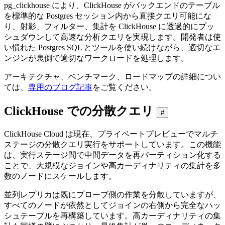
pg_clickhouse により、ClickHouse がバックエンドのテーブル
を標準的な Postgres セッション内から直接クエリ可能にな
り、射影、フィルター、集計を ClickHouse に透過的にプッ
シュダウンして高速な分析クエリを実現します。開発者は使
い慣れた Postgres SQL とツールを使い続けながら、適切なエ
ンジンが裏側で適切なワークロードを処理します。
アーキテクチャ、ベンチマーク、ロードマップの詳細につい
ては、
専用のブログ記事
をご覧ください。
ClickHouse での分散クエリ
#
ClickHouse Cloud は現在、プライベートプレビューでマルチ
ステージの分散クエリ実行をサポートしています。この機能
は、実行ステージ間で中間データを再パーティション化する
ことで、大規模なジョインや高カーディナリティの集計を多
数のノードにスケールします。
並列レプリカは既にプローブ側の作業を分散していますが、
すべてのノードが依然としてジョインの右側から完全なハッ
シュテーブルを再構築しています。高カーディナリティの集