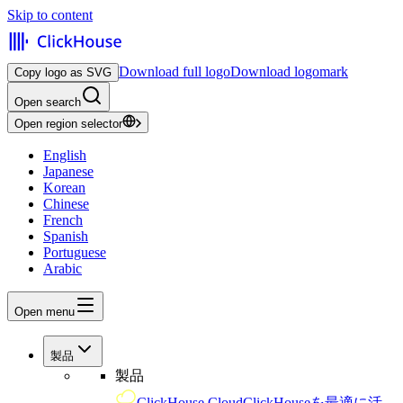
Skip to content
Download full logo
Download logomark
Copy logo as SVG
Open search
Open region selector
English
Japanese
Korean
Chinese
French
Spanish
Portuguese
Arabic
Open menu
製品
製品
ClickHouse Cloud
ClickHouseを最適に活