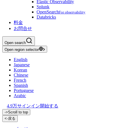
Elastic Observability
Splunk
OpenSearch
For observability
Databricks
料金
お問合せ
Open search
Open region selector
English
Japanese
Korean
Chinese
French
Spanish
Portuguese
Arabic
4.9万
サインイン
開始する
->
Scroll to top
<-
戻る