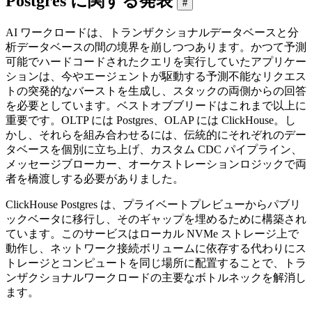
Postgres に関する発表
#
AI ワークロードは、トランザクショナルデータベースと分
析データベースの間の境界を崩しつつあります。かつて予測
可能でハードコードされたクエリを実行していたアプリケー
ションは、今やエージェントが駆動する予測不能なリクエス
トの突発的なバーストを生成し、スタックの両側からの回答
を必要としています。ベストオブブリードはこれまで以上に
重要です。OLTP には Postgres、OLAP には ClickHouse。し
かし、それらを組み合わせるには、伝統的にそれぞれのデー
タベースを個別に立ち上げ、カスタム CDC パイプライン、
メッセージブローカー、オーケストレーションロジックで両
者を橋渡しする必要がありました。
ClickHouse Postgres は、プライベートプレビューからパブリ
ックベータに移行し、そのギャップを埋めるために構築され
ています。このサービスはローカル NVMe ストレージ上で
動作し、ネットワーク接続ボリュームに依存する代わりにス
トレージとコンピュートを同じ場所に配置することで、トラ
ンザクショナルワークロードの主要なボトルネックを解消し
ます。