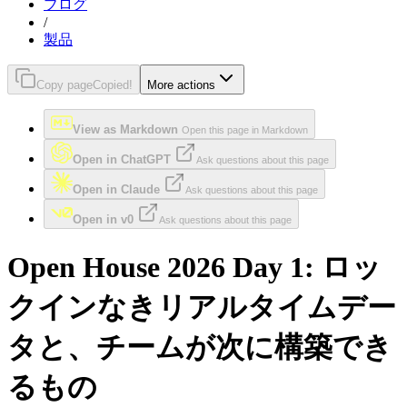
ブログ
/
製品
Copy page
Copied!
More actions
View as Markdown
Open this page in Markdown
Open in ChatGPT
Ask questions about this page
Open in Claude
Ask questions about this page
Open in v0
Ask questions about this page
Open House 2026 Day 1: ロッ
クインなきリアルタイムデー
タと、チームが次に構築でき
るもの