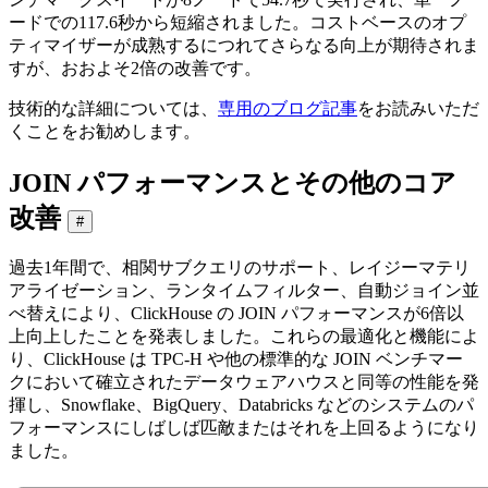
ードでの117.6秒から短縮されました。コストベースのオプ
ティマイザーが成熟するにつれてさらなる向上が期待されま
すが、おおよそ2倍の改善です。
技術的な詳細については、
専用のブログ記事
をお読みいただ
くことをお勧めします。
JOIN パフォーマンスとその他のコア
改善
#
過去1年間で、相関サブクエリのサポート、レイジーマテリ
アライゼーション、ランタイムフィルター、自動ジョイン並
べ替えにより、ClickHouse の JOIN パフォーマンスが6倍以
上向上したことを発表しました。これらの最適化と機能によ
り、ClickHouse は TPC-H や他の標準的な JOIN ベンチマー
クにおいて確立されたデータウェアハウスと同等の性能を発
揮し、Snowflake、BigQuery、Databricks などのシステムのパ
フォーマンスにしばしば匹敵またはそれを上回るようになり
ました。