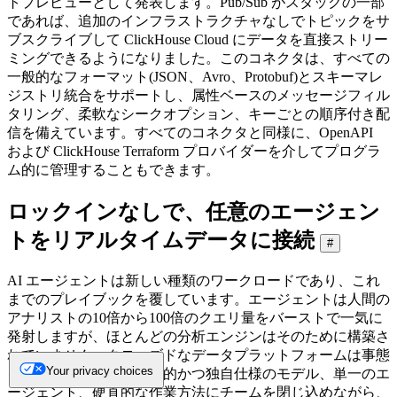
トプレビューとして発表します。Pub/Sub がスタックの一部
であれば、追加のインフラストラクチャなしでトピックをサ
ブスクライブして ClickHouse Cloud にデータを直接ストリー
ミングできるようになりました。このコネクタは、すべての
一般的なフォーマット(JSON、Avro、Protobuf)とスキーマレ
ジストリ統合をサポートし、属性ベースのメッセージフィル
タリング、柔軟なシークオプション、キーごとの順序付き配
信を備えています。すべてのコネクタと同様に、OpenAPI
および ClickHouse Terraform プロバイダーを介してプログラ
ム的に管理することもできます。
ロックインなしで、任意のエージェン
トをリアルタイムデータに接続
#
AI エージェントは新しい種類のワークロードであり、これ
までのプレイブックを覆しています。エージェントは人間の
アナリストの10倍から100倍のクエリ量をバーストで一気に
発射しますが、ほとんどの分析エンジンはそのために構築さ
れていません。クローズドなデータプラットフォームは事態
Your privacy choices
をさらに悪化させ、限定的かつ独自仕様のモデル、単一のエ
ージェント、硬直的な作業方法にチームを閉じ込めながら、