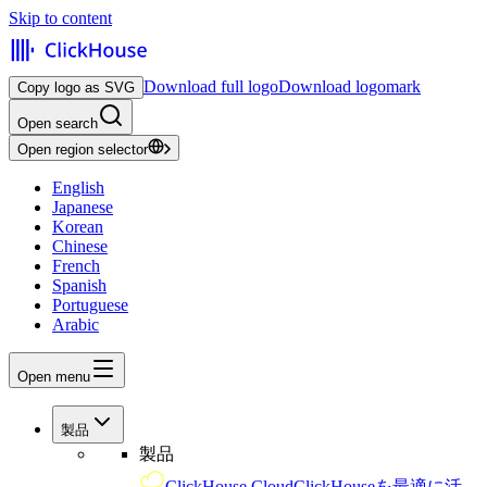
Skip to content
Download full logo
Download logomark
Copy logo as SVG
Open search
Open region selector
English
Japanese
Korean
Chinese
French
Spanish
Portuguese
Arabic
Open menu
製品
製品
ClickHouse Cloud
ClickHouseを最適に活