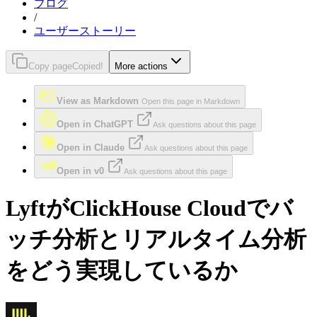
ブログ
/
ユーザーストーリー
Copy page
Copied!
More actions
View as Markdown
Open this page in Markdown
Open in ChatGPT
Ask questions about this page
Open in Claude
Ask questions about this page
Open in v0
Ask questions about this page
LyftがClickHouse Cloudでバ
ッチ分析とリアルタイム分析
をどう実現しているか