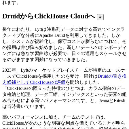
れます。
DruidからClickHouse Cloudへ
#
長年にわたり、Lyftは時系列データに対する高速でインタラ
クティブな分析にApache Druidを利用してきました。しか
し、システムが複雑化し、保守コストが膨らむにつれて、そ
の採用は伸び悩み始めました。新しいチームのオンボーディ
ングには急な学習曲線が必要で、日々の運用もスケールさせ
るのがますます困難になっていきました。
2023年、Lyftのマーケットプレイスチームが特定のユースケ
ースでClickHouseを採用したのを受け、同社は
Druidの置き換
え候補としてClickHouseの評価
を開始しました。
「ClickHouseの際立った特徴のひとつは、カラム指向のデー
タ格納と処理、データ圧縮、インデックスといった要素の組
み合わせによる高いパフォーマンスです」と、JeanaとRitesh
は当時書いています。
高いパフォーマンスに加え、チームのテストでは、
ClickHouseが次のような明確な利点を備えていることが明ら