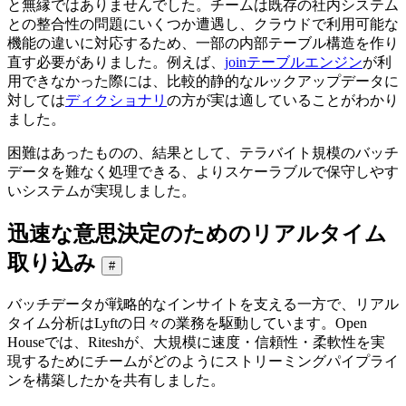
と無縁ではありませんでした。チームは既存の社内システム
との整合性の問題にいくつか遭遇し、クラウドで利用可能な
機能の違いに対応するため、一部の内部テーブル構造を作り
直す必要がありました。例えば、
joinテーブルエンジン
が利
用できなかった際には、比較的静的なルックアップデータに
対しては
ディクショナリ
の方が実は適していることがわかり
ました。
困難はあったものの、結果として、テラバイト規模のバッチ
データを難なく処理できる、よりスケーラブルで保守しやす
いシステムが実現しました。
迅速な意思決定のためのリアルタイム
取り込み
#
バッチデータが戦略的なインサイトを支える一方で、リアル
タイム分析はLyftの日々の業務を駆動しています。Open
Houseでは、Riteshが、大規模に速度・信頼性・柔軟性を実
現するためにチームがどのようにストリーミングパイプライ
ンを構築したかを共有しました。