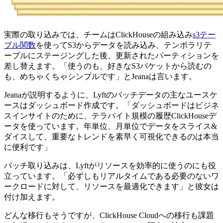
実際の取り込みでは、チームはClickHouseの組み込み
s3テー
ブル関数
を使ってS3からデータを読み込み、テンポラリテ
ーブルにステージングした後、更新されたパーティションを
差し替えます。「使うのも、好きなS3バケットから読むの
も、めちゃくちゃシンプルです」とJeanaは言います。
Jeanaが説明するように、Lyftのバッチデータの主なユースケ
ースはダッシュボード作成です。「ダッシュボードはビジネ
スインサイトのために、テラバイト規模の履歴ClickHouseデ
ータを使っています。年単位、月単位でデータをスライス&
ダイスして、重要なトレンドを素早く可視化できるのは本当
に便利です」
バッチ取り込みは、Lyftがリソースを効率的に使うのにも役
立っています。「必ずしもリアルタイムである必要のないワ
ークロードに対して、リソースを最適化できます」と彼女は
付け加えます。
どんな移行もそうですが、ClickHouse Cloudへの移行も課題