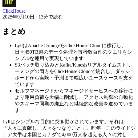
ClickHouse
2025年9月10日 · 13分で読む
まとめ
LyftはApache DruidからClickHouse Cloudに移行し、
日々450TB超のデータ処理と毎秒数百件のクエリをシ
ンプルな運用で実現しています
S3バッチ取り込みとKafka/Kinesisリアルタイムストリ
ーミングの両方をClickHouse Cloudで統合し、ダッシュ
ボードから実験・予測まで幅広いユースケースを支え
ています
セルフマネージドからマネージドサービスへの移行に
より運用負荷を大幅に削減し、アクセス制御の自動化
やスキーマ同期の廃止など継続的な改善を進めていま
す
Lyftはシンプルな目的に突き動かされています。それは
「人々に貢献し、人々をつなぐこと」。昨年、このライドシ
ェア大手は米国とカナダで4,000万人を超える人々に対し