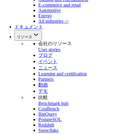
E-commerce and retail
Automotive
Energy
All industries ->
ドキュメント
リソース
会社のリソース
User stories
ブログ
イベント
ニュース
Learning and certification
Partners
動画
デモ
比較
Benchmark hub
CostBench
BigQuery
PostgreSQL
Redshift
Snowflake