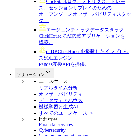
ClickStack
ログ、メトリクス、トレー
ス、セッションリプレイのための
オープンソースオブザーバビリティスタッ
ク。
エージェンティックデータスタック
ClickHouseでAI搭載アプリケーションを
構築。
chDB
ClickHouseを搭載したインプロセ
スSQLエンジン。
Pandas互換APIを提供。
ソリューション
ユースケース
リアルタイム分析
オブザーバビリティ
データウェアハウス
機械学習と生成AI
すべてのユースケース ->
Industries
Financial services
Cybersecurity
Gaming and entertainment