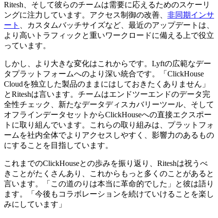
Ritesh、そして彼らのチームは需要に応えるためのスケーリ
ングに注力しています。アクセス制御の改善、
非同期インサ
ート
、カスタムバッチサイズなど、最近のアップデートは、
より高いトラフィックと重いワークロードに備える上で役立
っています。
しかし、より大きな変化はこれからです。Lyftの広範なデー
タプラットフォームへのより深い統合です。「ClickHouse
Cloudを独立した製品のままにはしておきたくありません」
とRiteshは言います。チームはエンドツーエンドのデータ完
全性チェック、新たなデータディスカバリーツール、そして
オフラインデータセットからClickHouseへの直接エクスポー
トに取り組んでいます。これらの取り組みは、プラットフォ
ームを社内全体でよりアクセスしやすく、影響力のあるもの
にすることを目指しています。
これまでのClickHouseとの歩みを振り返り、Riteshは祝うべ
きことがたくさんあり、これからもっと多くのことがあると
言います。「この道のりは本当に革命的でした」と彼は語り
ます。「今後もコラボレーションを続けていけることを楽し
みにしています」