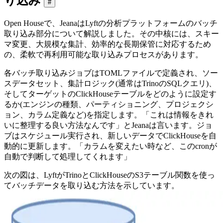
り込み
#
Open Houseで、JeanaはLyftの分析プラットフォームのバッチ
取り込み部分について解説しました。その中核には、スキー
マ変更、大規模な集計、効率的な長期保管に対応するため
の、柔軟で再利用可能な取り込みプロセスがあります。
各バッチ取り込みジョブはTOMLファイルで定義され、ソー
スデータセット、集計ロジック(通常はTrinoのSQLクエリ)、
そしてターゲットのClickHouseテーブルをどのように設定す
るか(エンジンの種類、パーティショニング、プロジェクシ
ョン、カラム定義など)を指定します。「これは情報をきれ
いに整理する良い方法なんです」とJeanaは言います。ジョ
ブはスケジュール実行され、新しいデータでClickHouseを自
動的に更新します。「カラムを変えたい時など、このcronが
自動で判断して処理してくれます」
次の図は、LyftがTrinoとClickHouseのS3テーブル関数を使っ
てバッチデータを取り込む方法を示しています。