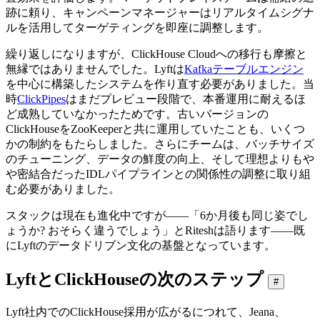
跡に頼り、キャンペーンマネージャーはリアルタイムシグナ
ルを活用してターゲティングを即座に調整します。
繰り返しになりますが、ClickHouse Cloudへの移行も摩擦と
無縁ではありませんでした。Lyftは
Kafkaテーブルエンジン
を中心に構築したシステムを作り直す必要がありました。当
時
ClickPipes
はまだプレビュー段階で、本番運用に耐えるほ
ど成熟していなかったためです。古いバージョンの
ClickHouseをZooKeeperと共に運用していたことも、いくつ
かの制約をもたらしました。さらにチームは、バッチサイズ
のチューニング、データの鮮度の向上、そして理想よりもや
や密結合だったIDLパイプラインとの関係性の調整に取り組
む必要がありました。
スタックは現在も進化中ですが——「6か月後も同じ姿でし
ょうか? おそらく違うでしょう」とRiteshは語ります——既
にLyftのデータドリブン文化の基盤となっています。
LyftとClickHouseの次のステップ
#
Lyft社内でのClickHouse採用が広がるにつれて、Jeana、