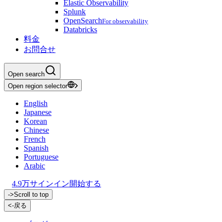
Elastic Observability
Splunk
OpenSearch
For observability
Databricks
料金
お問合せ
Open search
Open region selector
English
Japanese
Korean
Chinese
French
Spanish
Portuguese
Arabic
4.9万
サインイン
開始する
->
Scroll to top
<-
戻る