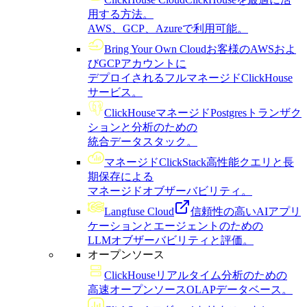
用する方法。
AWS、GCP、Azureで利用可能。
Bring Your Own Cloud
お客様のAWSおよ
びGCPアカウントに
デプロイされるフルマネージドClickHouse
サービス。
ClickHouseマネージドPostgres
トランザク
ションと分析のための
統合データスタック。
マネージドClickStack
高性能クエリと長
期保存による
マネージドオブザーバビリティ。
Langfuse Cloud
信頼性の高いAIアプリ
ケーションとエージェントのための
LLMオブザーバビリティと評価。
オープンソース
ClickHouse
リアルタイム分析のための
高速オープンソースOLAPデータベース。