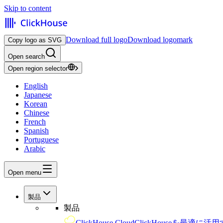
Skip to content
Download full logo
Download logomark
Copy logo as SVG
Open search
Open region selector
English
Japanese
Korean
Chinese
French
Spanish
Portuguese
Arabic
Open menu
製品
製品
ClickHouse Cloud
ClickHouseを最適に