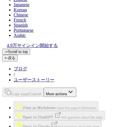
Japanese
Korean
Chinese
French
Spanish
Portuguese
Arabic
4.9万
サインイン
開始する
->
Scroll to top
<-
戻る
ブログ
/
ユーザーストーリー
Copy page
Copied!
More actions
View as Markdown
Open this page in Markdown
Open in ChatGPT
Ask questions about this page
Open in Claude
Ask questions about this page