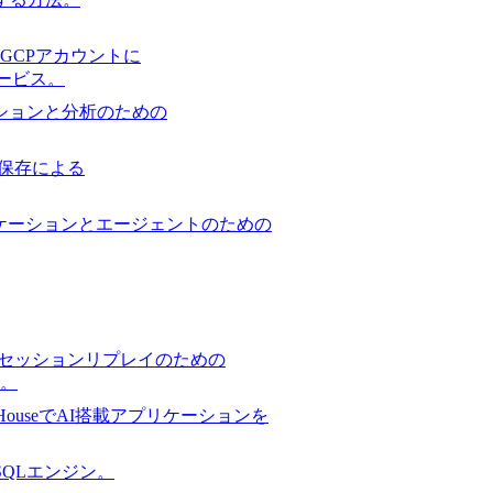
GCPアカウントに
サービス。
ションと分析のための
保存による
ケーションとエージェントのための
セッションリプレイのための
。
ckHouseでAI搭載アプリケーションを
スSQLエンジン。