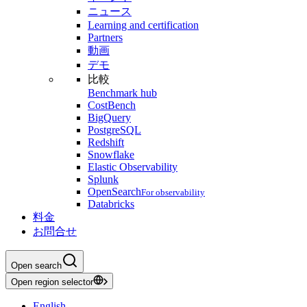
ニュース
Learning and certification
Partners
動画
デモ
比較
Benchmark hub
CostBench
BigQuery
PostgreSQL
Redshift
Snowflake
Elastic Observability
Splunk
OpenSearch
For observability
Databricks
料金
お問合せ
Open search
Open region selector
English