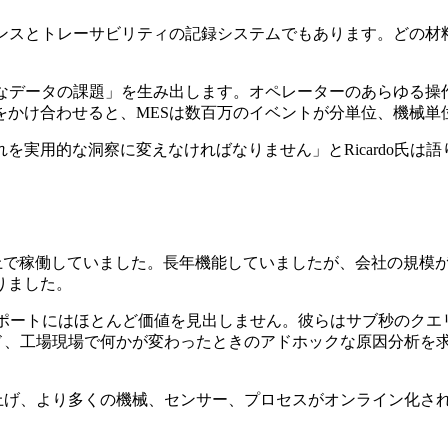
アンスとトレーサビリティの記録システムでもあります。どの材
ardo氏が言う「膨大なデータの課題」を生み出します。オペレーター
をかけ合わせると、MESは数百万のイベントが分単位、機械単
を実用的な洞察に変えなければなりません」とRicardo氏は
osoft SQL Server上で稼働していました。長年機能していまし
りました。
的なレポートにはほとんど価値を見出しません。彼らはサブ秒のク
ド、工場現場で何かが変わったときのアドホックな原因分析を
いほど押し上げ、より多くの機械、センサー、プロセスがオンライン