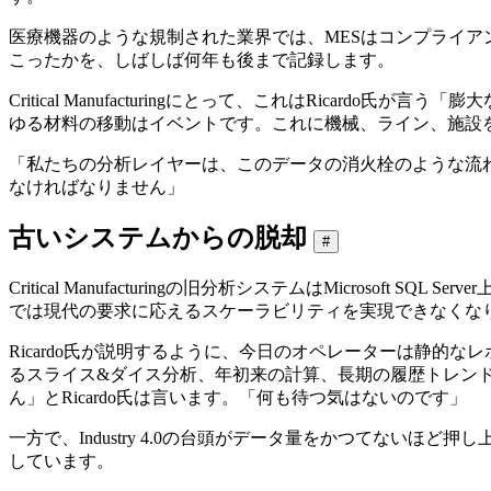
医療機器のような規制された業界では、MESはコンプライ
こったかを、しばしば何年も後まで記録します。
Critical Manufacturingにとって、これはRic
ゆる材料の移動はイベントです。これに機械、ライン、施設
「私たちの分析レイヤーは、このデータの消火栓のような流れ
なければなりません」
古いシステムからの脱却
#
Critical Manufacturingの旧分析システムはMicr
では現代の要求に応えるスケーラビリティを実現できなくな
Ricardo氏が説明するように、今日のオペレーターは静
るスライス&ダイス分析、年初来の計算、長期の履歴トレン
ん」とRicardo氏は言います。「何も待つ気はないのです」
一方で、Industry 4.0の台頭がデータ量をかつてな
しています。