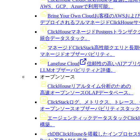
AWS、GCP、Azureで利用可能。
Bring Your Own Cloud
お客様のAWSおよび
デプロイされるフルマネージドClickHouse
ClickHouseマネージドPostgres
トランザク
統合データスタック。
マネージドClickStack
高性能クエリと長期
マネージドオブザーバビリティ。
Langfuse Cloud
信頼性の高いAIアプリ
LLMオブザーバビリティと評価。
オープンソース
ClickHouse
リアルタイム分析のための
高速オープンソースOLAPデータベース。
ClickStack
ログ、メトリクス、トレース、
オープンソースオブザーバビリティスタック
エージェンティックデータスタック
Cli
構築。
chDB
ClickHouseを搭載したインプロセ