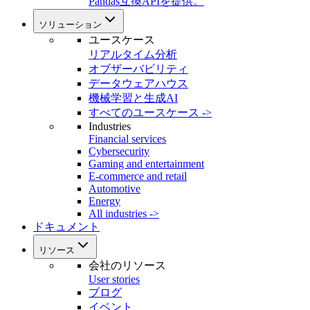
Pandas互換APIを提供。
ソリューション
ユースケース
リアルタイム分析
オブザーバビリティ
データウェアハウス
機械学習と生成AI
すべてのユースケース ->
Industries
Financial services
Cybersecurity
Gaming and entertainment
E-commerce and retail
Automotive
Energy
All industries ->
ドキュメント
リソース
会社のリソース
User stories
ブログ
イベント