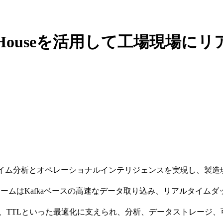
ingがClickHouseを活用して
ouseを活用してリアルタイム分析とオペレーショナルインテリジェンスを
行したことで、同チームはKafkaベースの高速なデータ取り込み、リ
geTree、非正規化、TTLといった最適化に支えられ、分析、データス