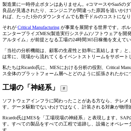
製造業に一時停止ボタンはありません。eコマースやSaaS
良品が見逃されたり、エンジニアが間違った原因を追いかけ
れば、たった1分のダウンタイムでも数千ドルのコストにな
それが
Critical Manufacturing
が事業を展開する世界です。ポル
エンタープライズMES(製造実行システム)ソフトウェアを
アルタイム」が前提となる工場の24時間365日稼働を支えて
「当社の分析機能は、顧客の生産性と効率に直結します」と、同社の
は常に、現場から流れてくるイベントストリームをサポート
私たちはRicardo氏に、MESにおける分析の役割、Critical Ma
ス全体のプラットフォーム層へとどのように拡張されたかに
工場の「神経系」
#
ソフトウェアインフラに関わったことがある方なら、テレメ
す。データ駆動でないわけではなく、計装される対象が物理
Ricardo氏はMESを「工場現場の神経系」と表現します
す。すべての製品をすべての工程で追跡し、設備とオペレー
す。