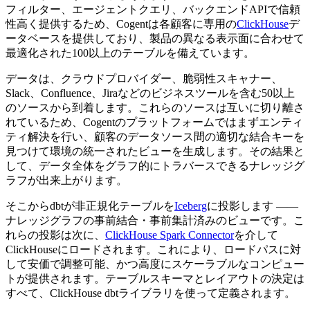
フィルター、エージェントクエリ、バックエンドAPIで信頼
性高く提供するため、Cogentは各顧客に専用の
ClickHouse
デ
ータベースを提供しており、製品の異なる表示面に合わせて
最適化された100以上のテーブルを備えています。
データは、クラウドプロバイダー、脆弱性スキャナー、
Slack、Confluence、Jiraなどのビジネスツールを含む50以上
のソースから到着します。これらのソースは互いに切り離さ
れているため、Cogentのプラットフォームではまずエンティ
ティ解決を行い、顧客のデータソース間の適切な結合キーを
見つけて環境の統一されたビューを生成します。その結果と
して、データ全体をグラフ的にトラバースできるナレッジグ
ラフが出来上がります。
そこからdbtが非正規化テーブルを
Iceberg
に投影します ――
ナレッジグラフの事前結合・事前集計済みのビューです。こ
れらの投影は次に、
ClickHouse Spark Connector
を介して
ClickHouseにロードされます。これにより、ロードパスに対
して安価で調整可能、かつ高度にスケーラブルなコンピュー
トが提供されます。テーブルスキーマとレイアウトの決定は
すべて、ClickHouse dbtライブラリを使って定義されます。