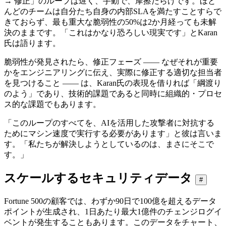
→ 修正」のループは遅く、手動で、摩擦だらけです。ほと
んどのチームは自分たち自身の内部SLAを満たすことすらで
きておらず、最も重大な脆弱性の50%は2か月経っても未解
決のままです。「これはかなり恐ろしい現実です」とKaran
氏は語ります。
脆弱性が発見されたら、修正フェーズ ―― なぜそれが重要
かをエンジニアリングに伝え、実際に修正する適切な担当者
を見つけること ―― は、Karan氏の表現を借りれば「綱渡り
のよう」であり、技術的課題であると同時に組織的・プロセ
ス的な課題でもあります。
「このループのすべてを、AIを活用した攻撃者に対抗する
ためにマシン速度で実行する必要があります」と彼は言いま
す。「私たちが解決しようとしているのは、まさにそこで
す。」
スケールするセキュリティデータ
#
Fortune 500の顧客では、わずか90日で100億を超えるデータ
ポイントが生成され、1日あたり最大1億件のチェンジログイ
ベントが発生することもあります。このデータをチャート、