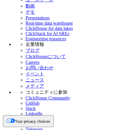
動画
デモ
Presentations
Real-time data warehouse
ClickHouse for data lakes
ClickStack for AI SREs
Engineering resources
企業情報
ブログ
ClickHouseについて
Careers
お問い合わせ
イベント
ニュース
メディア
コミュニティに参加
ClickHouse Community
GitHub
Slack
LinkedIn
X
Your privacy choices
Bluesky
Telegram