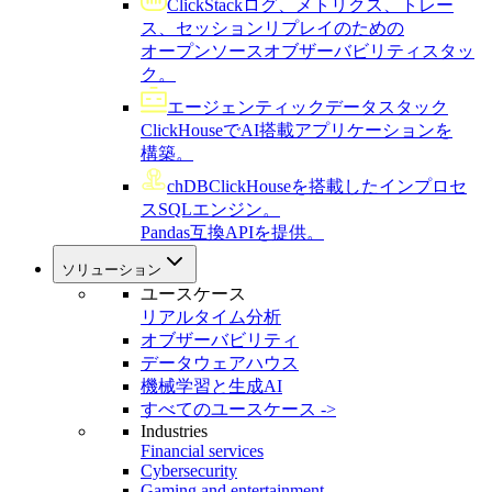
ClickStack
ログ、メトリクス、トレー
ス、セッションリプレイのための
オープンソースオブザーバビリティスタッ
ク。
エージェンティックデータスタック
ClickHouseでAI搭載アプリケーションを
構築。
chDB
ClickHouseを搭載したインプロセ
スSQLエンジン。
Pandas互換APIを提供。
ソリューション
ユースケース
リアルタイム分析
オブザーバビリティ
データウェアハウス
機械学習と生成AI
すべてのユースケース ->
Industries
Financial services
Cybersecurity
Gaming and entertainment