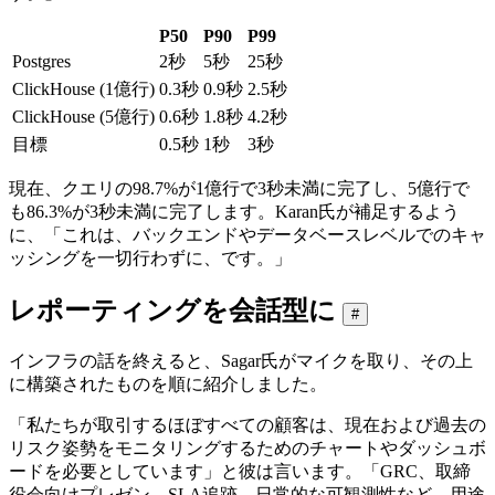
P50
P90
P99
Postgres
2秒
5秒
25秒
ClickHouse (1億行)
0.3秒
0.9秒
2.5秒
ClickHouse (5億行)
0.6秒
1.8秒
4.2秒
目標
0.5秒
1秒
3秒
現在、クエリの98.7%が1億行で3秒未満に完了し、5億行で
も86.3%が3秒未満に完了します。Karan氏が補足するよう
に、「これは、バックエンドやデータベースレベルでのキャ
ッシングを一切行わずに、です。」
レポーティングを会話型に
#
インフラの話を終えると、Sagar氏がマイクを取り、その上
に構築されたものを順に紹介しました。
「私たちが取引するほぼすべての顧客は、現在および過去の
リスク姿勢をモニタリングするためのチャートやダッシュボ
ードを必要としています」と彼は言います。「GRC、取締
役会向けプレゼン、SLA追跡、日常的な可観測性など、用途