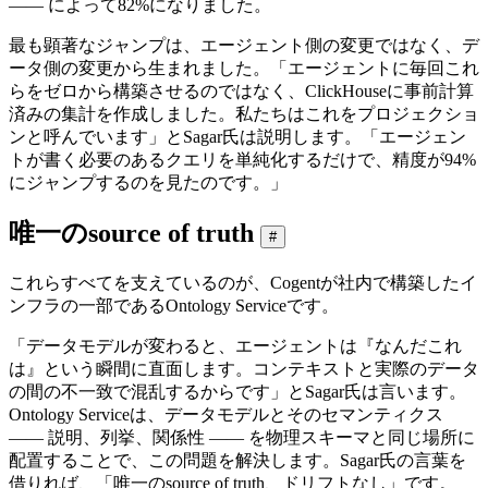
―― によって82%になりました。
最も顕著なジャンプは、エージェント側の変更ではなく、デ
ータ側の変更から生まれました。「エージェントに毎回これ
らをゼロから構築させるのではなく、ClickHouseに事前計算
済みの集計を作成しました。私たちはこれをプロジェクショ
ンと呼んでいます」とSagar氏は説明します。「エージェン
トが書く必要のあるクエリを単純化するだけで、精度が94%
にジャンプするのを見たのです。」
唯一のsource of truth
#
これらすべてを支えているのが、Cogentが社内で構築したイ
ンフラの一部であるOntology Serviceです。
「データモデルが変わると、エージェントは『なんだこれ
は』という瞬間に直面します。コンテキストと実際のデータ
の間の不一致で混乱するからです」とSagar氏は言います。
Ontology Serviceは、データモデルとそのセマンティクス
―― 説明、列挙、関係性 ―― を物理スキーマと同じ場所に
配置することで、この問題を解決します。Sagar氏の言葉を
借りれば、「唯一のsource of truth、ドリフトなし」です。