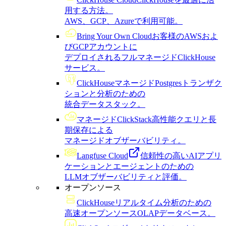
用する方法。
AWS、GCP、Azureで利用可能。
Bring Your Own Cloud
お客様のAWSおよ
びGCPアカウントに
デプロイされるフルマネージドClickHouse
サービス。
ClickHouseマネージドPostgres
トランザク
ションと分析のための
統合データスタック。
マネージドClickStack
高性能クエリと長
期保存による
マネージドオブザーバビリティ。
Langfuse Cloud
信頼性の高いAIアプリ
ケーションとエージェントのための
LLMオブザーバビリティと評価。
オープンソース
ClickHouse
リアルタイム分析のための
高速オープンソースOLAPデータベース。