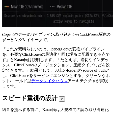
Cogentのデータパイプライン:取り込みからClickHouse駆動の
サービングレイヤーまで。
「これが素晴らしいのは、Iceberg dbtの変換パイプライン
を、必要なClickHouseの最適化と同じ場所に配置できる点で
す」とKaran氏は説明します。「たとえば、適切なインデッ
クス、ClickHouseのプロジェクション、圧縮タイプなどを設
定できます。」結果として、S3上のIcebergをsource of truthと
し、ClickHouseをサービングエンジンとする、クリーンなホ
ット/コールド型
データレイクハウス
アーキテクチャが実現
します。
スピード重視の設計
#
結果を提示する前に、Karan氏は大規模での読み取り高速化