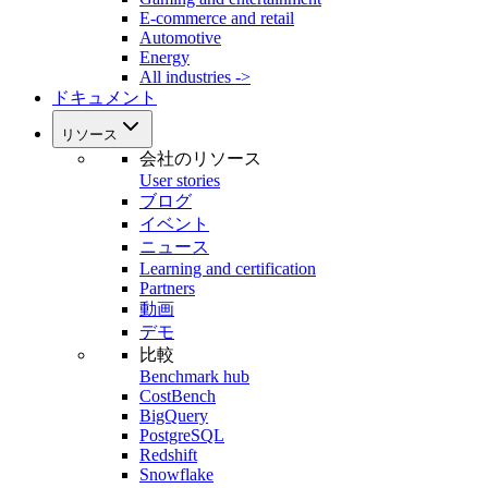
E-commerce and retail
Automotive
Energy
All industries ->
ドキュメント
リソース
会社のリソース
User stories
ブログ
イベント
ニュース
Learning and certification
Partners
動画
デモ
比較
Benchmark hub
CostBench
BigQuery
PostgreSQL
Redshift
Snowflake