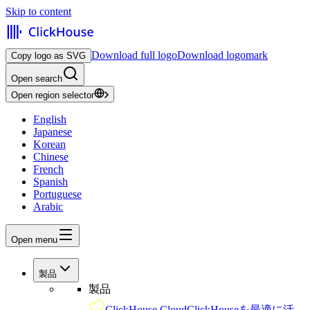
Skip to content
Download full logo
Download logomark
Copy logo as SVG
Open search
Open region selector
English
Japanese
Korean
Chinese
French
Spanish
Portuguese
Arabic
Open menu
製品
製品
ClickHouse Cloud
ClickHouseを最適に活