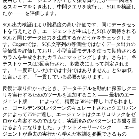
使用して、エージェントが正しく振る舞ったか ―― 関連す
るスキーマを引き出し、中間クエリを実行し、SQLを検証し
たか ―― を評価します。
SQL出力検証はより難易度の高い評価です。同じデータセッ
トを与えたとき、エージェントが生成したSQLが期待される
SQLと同じデータ出力を生成するかどうかをチェックしま
す。Cogentでは、SQL文字列の等価性ではなくデータ出力の
等価性を評価しており、小型言語モデルを使って期待される
カラムを生成されたカラムにマッピングします。さらに、各
テストケースは3回実行され、多数決によって判定されま
す。「一度正しいだけでは十分ではありません」とSagar氏
は言います。「一貫している必要があります。」
反復に取り掛かったとき、データモデルを動的に探索しクエ
リを実行するためのツールを追加すること ―― 最初のエー
ジェント版 ―― によって、精度は58%に押し上げられまし
た。ゴールデンSQLパターンのキュレートされたクエリバン
クによって75%に達し、エージェントはクエリロジックをゼ
ロから考案するのではなく、実証済みのパターンに基盤を置
けるようになりました。テナントメモリーバンク ―― エー
ジェントが過去の実行から学んだ教訓を参照できるもの