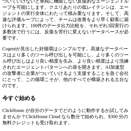
ついていけないと単純に機能しない反復的なエージェントル
ープを可能にします。クエリあたりの低レイテンシは、エー
ジェントの実行全体にわたって積み重なります。そして、高
速な評価ループによって、チームは改善をより早く顧客に届
けられます。100件のデータ出力比較を、それぞれ3回実行の
多数決で行うには、反復を苦行に変えないデータベースが必
要です。
Cogentが見出した好循環はシンプルです。高速なデータベー
スはより多くのツール呼び出しを可能にし、より多くのツー
ル呼び出しはより良い精度を生み、より良い精度はより洗練
されたエージェントパターンへの扉を開きます。AI加速型
の攻撃者に企業がついていけるよう支援することを急ぐ会社
にとって、この循環こそが、他のすべてが構築される土台な
のです。
今すぐ始める
ClickHouse が自分のデータでどのように動作するか試してみ
ませんか？ClickHouse Cloud なら数分で始められ、$300 分の
無料クレジットも受け取れます。