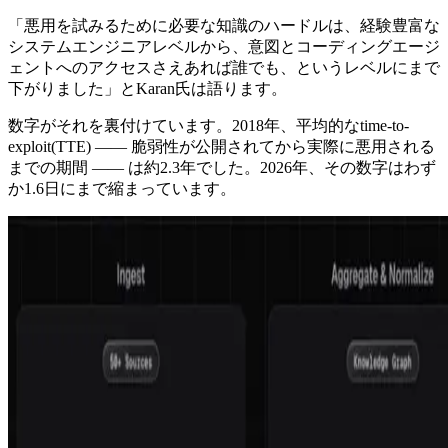
「悪用を試みるために必要な知識のハードルは、経験豊富な
システムエンジニアレベルから、意図とコーディングエージ
ェントへのアクセスさえあれば誰でも、というレベルにまで
下がりました」とKaran氏は語ります。
数字がそれを裏付けています。2018年、平均的なtime-to-
exploit(TTE) ―― 脆弱性が公開されてから実際に悪用される
までの期間 ―― は約2.3年でした。2026年、その数字はわず
か1.6日にまで縮まっています。