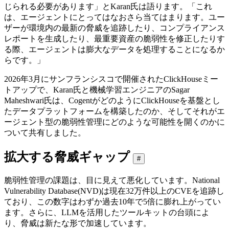
じられる必要があります」とKaran氏は語ります。「これ
は、エージェントにとってはなおさら当てはまります。ユー
ザーが環境内の最新の脅威を追跡したり、コンプライアンス
レポートを生成したり、最重要資産の脆弱性を修正したりす
る際、エージェントは膨大なデータを処理することになるか
らです。」
2026年3月にサンフランシスコで開催されたClickHouseミー
トアップで、Karan氏と機械学習エンジニアのSagar
Maheshwari氏は、CogentがどのようにClickHouseを基盤とし
たデータプラットフォームを構築したのか、そしてそれがエ
ージェント型の脆弱性管理にどのような可能性を開くのかに
ついて共有しました。
拡大する脅威ギャップ
#
脆弱性管理の課題は、目に見えて悪化しています。National
Vulnerability Database(NVD)は現在32万件以上のCVEを追跡し
ており、この数字はわずか過去10年で5倍に膨れ上がってい
ます。さらに、LLMを活用したツールキットの台頭によ
り、脅威は新たな形で加速しています。