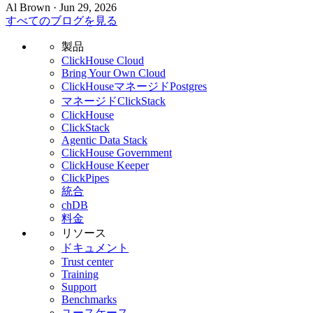
Al Brown · Jun 29, 2026
すべてのブログを見る
製品
ClickHouse Cloud
Bring Your Own Cloud
ClickHouseマネージドPostgres
マネージドClickStack
ClickHouse
ClickStack
Agentic Data Stack
ClickHouse Government
ClickHouse Keeper
ClickPipes
統合
chDB
料金
リソース
ドキュメント
Trust center
Training
Support
Benchmarks
ユースケース