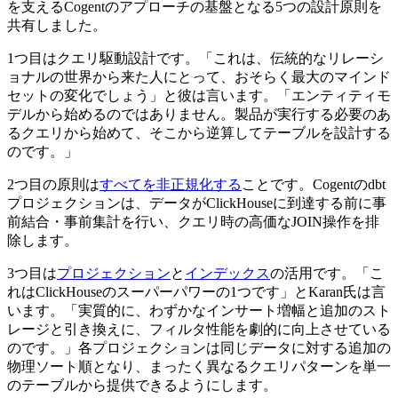
を支えるCogentのアプローチの基盤となる5つの設計原則を
共有しました。
1つ目はクエリ駆動設計です。「これは、伝統的なリレーシ
ョナルの世界から来た人にとって、おそらく最大のマインド
セットの変化でしょう」と彼は言います。「エンティティモ
デルから始めるのではありません。製品が実行する必要のあ
るクエリから始めて、そこから逆算してテーブルを設計する
のです。」
2つ目の原則は
すべてを非正規化する
ことです。Cogentのdbt
プロジェクションは、データがClickHouseに到達する前に事
前結合・事前集計を行い、クエリ時の高価なJOIN操作を排
除します。
3つ目は
プロジェクション
と
インデックス
の活用です。「こ
れはClickHouseのスーパーパワーの1つです」とKaran氏は言
います。「実質的に、わずかなインサート増幅と追加のスト
レージと引き換えに、フィルタ性能を劇的に向上させている
のです。」各プロジェクションは同じデータに対する追加の
物理ソート順となり、まったく異なるクエリパターンを単一
のテーブルから提供できるようにします。