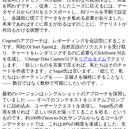
を問わずです。」従来、こうしたニーズに応えるには、デー
タサイロからCSVをエクスポートし、BIツールを手動で設定
し、会議前に慌ててデータをかき集める必要がありました。
本来であればすぐに答えが出るはずのことに、アナリストが
何日もかける状態です。
Cogentのアプローチは、レポーティングを会話型にすること
です。同社のChart Agentは、自然言語のリクエストを受け取
り、チャートをレンダリングするのに必要なClickHouse SQL
を生成し、Change Data Captureログを
リアルタイム
でクエリ
します。「欲しいものを言葉で言えれば、私たちはそのチャ
ートを作成できます」とSagar氏は言います。「総じて、私
たちはレポーティングを ―― 正確さを犠牲にすることなく
―― 数日ではなく数秒で可能にしたいのです。」
最初のバージョンはシングルショットのアプローチを採用し
ていました ―― すべてのコンテキストをシステムプロンプ
トに詰め込み、ユーザーリクエストを送信し、Sagar氏の表
現を借りれば「正しいSQLが返ってくることを祈る」という
ものです。約100件のtext-to-SQLサンプルからなるゴールデ
ンデータセットでは、これは40%の精度を達成しました。失