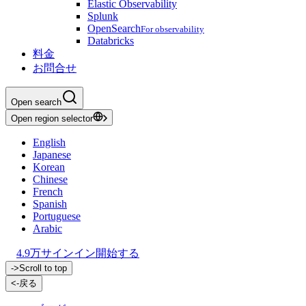
Elastic Observability
Splunk
OpenSearch
For observability
Databricks
料金
お問合せ
Open search
Open region selector
English
Japanese
Korean
Chinese
French
Spanish
Portuguese
Arabic
4.9万
サインイン
開始する
->
Scroll to top
<-
戻る