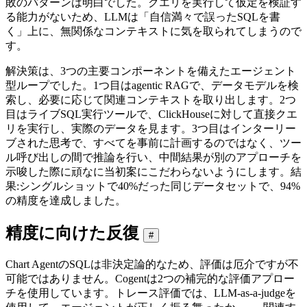
敗のパターンは明白でした。クエリを実行して仮定を検証す
る能力がないため、LLMは「自信満々で誤ったSQLを書
く」上に、無関係なコンテキストに気を取られてしまうので
す。
解決策は、3つの主要コンポーネントを備えたエージェント
型ループでした。1つ目はagentic RAGで、データモデルを検
索し、必要に応じて関連コンテキストを取り出します。2つ
目はライブSQL実行ツールで、ClickHouseに対して直接クエ
リを実行し、実際のデータを見ます。3つ目はインターリー
ブされた思考で、すべてを事前に計画するのではなく、ツー
ル呼び出しの間で推論を行い、中間結果が別のアプローチを
示唆した際に頑なに当初案にこだわらないようにします。結
果:シングルショットで40%だった同じデータセットで、94%
の精度を達成しました。
精度に向けた反復
#
Chart AgentのSQLは非決定論的なため、評価は厄介ですが不
可能ではありません。Cogentは2つの補完的な評価アプロー
チを使用しています。トレース評価では、LLM-as-a-judgeを