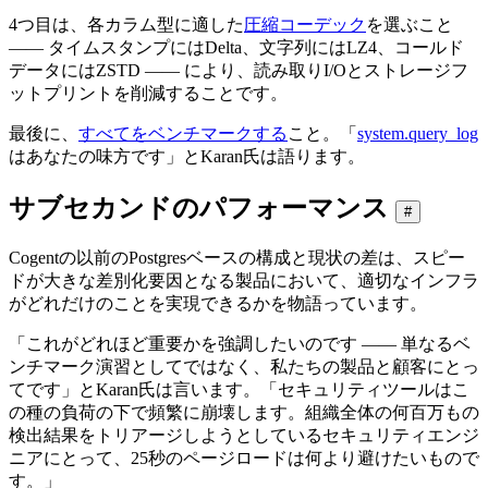
4つ目は、各カラム型に適した
圧縮コーデック
を選ぶこと
―― タイムスタンプにはDelta、文字列にはLZ4、コールド
データにはZSTD ―― により、読み取りI/Oとストレージフ
ットプリントを削減することです。
最後に、
すべてをベンチマークする
こと。「
system.query_log
はあなたの味方です」とKaran氏は語ります。
サブセカンドのパフォーマンス
#
Cogentの以前のPostgresベースの構成と現状の差は、スピー
ドが大きな差別化要因となる製品において、適切なインフラ
がどれだけのことを実現できるかを物語っています。
「これがどれほど重要かを強調したいのです ―― 単なるベ
ンチマーク演習としてではなく、私たちの製品と顧客にとっ
てです」とKaran氏は言います。「セキュリティツールはこ
の種の負荷の下で頻繁に崩壊します。組織全体の何百万もの
検出結果をトリアージしようとしているセキュリティエンジ
ニアにとって、25秒のページロードは何より避けたいもので
す。」