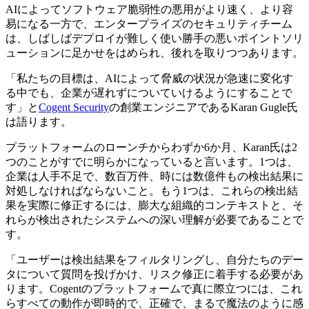
AIによってソフトウェア脆弱性の悪用がより速く、より容
易になる一方で、エンタープライズのセキュリティチーム
は、しばしばデプロイが難しく使い勝手の悪いポイントソリ
ューションに足かせをはめられ、後れを取りつつあります。
「私たちの目標は、AIによって脅威の状況が急速に変化す
る中でも、企業が遅れずについていけるようにすることで
す」と
Cogent Security
の創業エンジニアであるKaran Gugle氏
は語ります。
プラットフォームのローンチからわずか6か月、Karan氏は2
つのことがすでに明らかになっていると言います。1つは、
企業は人手不足で、数百万件、時には数億件もの検出結果に
対処しなければならないこと。もう1つは、これらの検出結
果を実際に修正するには、膨大な組織的コンテキストと、そ
れらが検出されたシステムへの深い理解が必要であることで
す。
「ユーザーは検出結果をフィルタリングし、自分たちのデー
タについて質問を投げかけ、リスク修正に着手する必要があ
ります。Cogentのプラットフォームで真に際立つには、これ
らすべての動作が即時的で、正確で、まるで魔法のように感