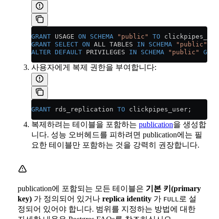
GRANT
 USAGE 
ON
 SCHEMA
 "public"
 TO
 clickpipes_use
GRANT
 SELECT
 ON
 ALL TABLES 
IN
 SCHEMA
 "public"
 TO
ALTER
 DEFAULT
 PRIVILEGES 
IN
 SCHEMA
 "public"
 GRAN
사용자에게 복제 권한을 부여합니다:
GRANT
 rds_replication 
TO
 clickpipes_user;
복제하려는 테이블을 포함하는
publication
을 생성합
니다. 성능 오버헤드를 피하려면 publication에는 필
요한 테이블만 포함하는 것을 강력히 권장합니다.
publication에 포함되는 모든 테이블은
기본 키(primary
key)
가 정의되어 있거나
replica identity
가
로 설
FULL
정되어 있어야 합니다. 범위를 지정하는 방법에 대한