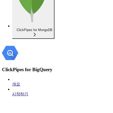
ClickPipes for MongoDB
ClickPipes for BigQuery
개요
시작하기