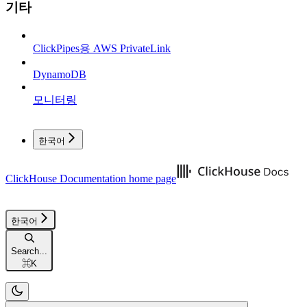
기타
ClickPipes용 AWS PrivateLink
DynamoDB
모니터링
한국어
ClickHouse Documentation
home page
한국어
Search...
⌘
K