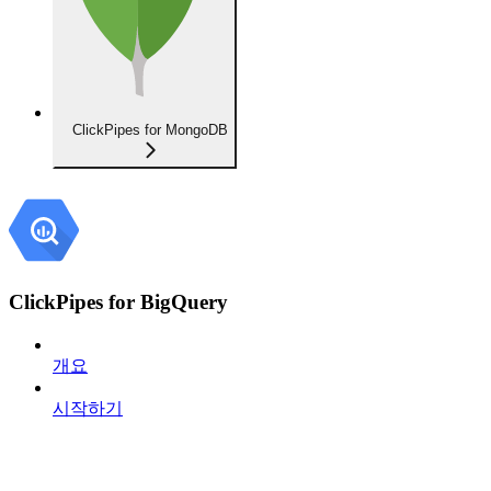
ClickPipes for MongoDB
ClickPipes for BigQuery
개요
시작하기