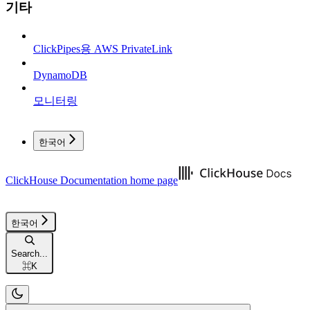
기타
ClickPipes용 AWS PrivateLink
DynamoDB
모니터링
한국어
ClickHouse Documentation
home page
한국어
Search...
⌘
K