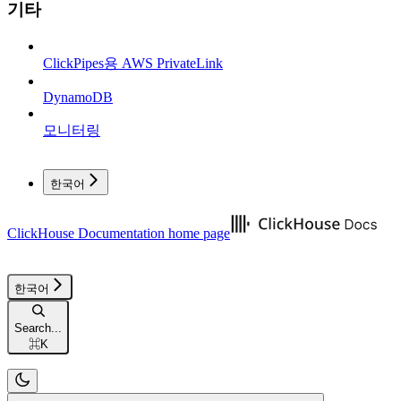
기타
ClickPipes용 AWS PrivateLink
DynamoDB
모니터링
한국어
ClickHouse Documentation
home page
한국어
Search...
⌘
K