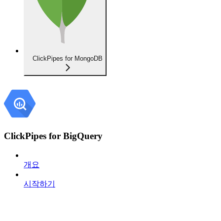
ClickPipes for MongoDB
ClickPipes for BigQuery
개요
시작하기