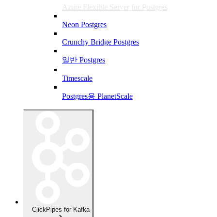
Azure Flexible Server for Postgres
Neon Postgres
Crunchy Bridge Postgres
일반 Postgres
Timescale
Postgres용 PlanetScale
ClickPipes for Kafka