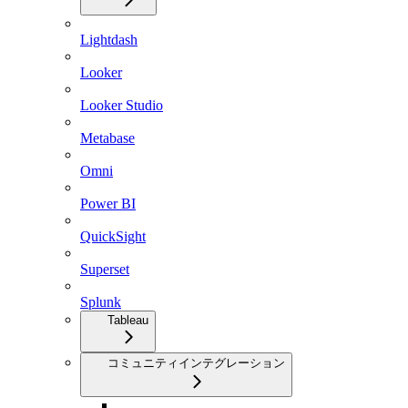
Lightdash
Looker
Looker Studio
Metabase
Omni
Power BI
QuickSight
Superset
Splunk
Tableau
コミュニティインテグレーション