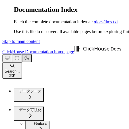
Documentation Index
Fetch the complete documentation index at:
/docs/llms.txt
Use this file to discover all available pages before exploring fur
Skip to main content
ClickHouse Documentation
home page
Search...
⌘
K
データソース
データ可視化
Grafana