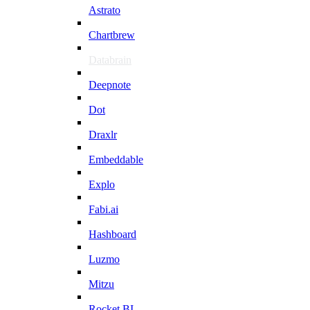
Astrato
Chartbrew
Databrain
Deepnote
Dot
Draxlr
Embeddable
Explo
Fabi.ai
Hashboard
Luzmo
Mitzu
Rocket BI