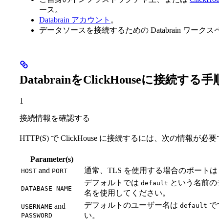
ース。
Databrain アカウント
。
データソースを接続するための Databrain ワーク
DatabrainをClickHouseに接続する手
1
接続情報を確認する
HTTP(S) で ClickHouse に接続するには、次の情報が必
Parameter(s)
and
通常、TLS を使用する場合のポートは 8
HOST
PORT
デフォルトでは
という名前の
default
DATABASE NAME
名を使用してください。
デフォルトのユーザー名は
で
and
default
USERNAME
い。
PASSWORD