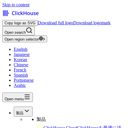
Skip to content
Download full logo
Download logomark
Copy logo as SVG
Open search
Open region selector
English
Japanese
Korean
Chinese
French
Spanish
Portuguese
Arabic
Open menu
製品
製品
ClickHouse Cloud
ClickHouseを最適に活