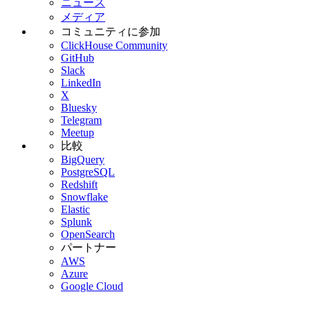
ニュース
メディア
コミュニティに参加
ClickHouse Community
GitHub
Slack
LinkedIn
X
Bluesky
Telegram
Meetup
比較
BigQuery
PostgreSQL
Redshift
Snowflake
Elastic
Splunk
OpenSearch
パートナー
AWS
Azure
Google Cloud