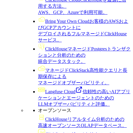
用する方法。
AWS、GCP、Azureで利用可能。
Bring Your Own Cloud
お客様のAWSおよ
びGCPアカウントに
デプロイされるフルマネージドClickHouse
サービス。
ClickHouseマネージドPostgres
トランザク
ションと分析のための
統合データスタック。
マネージドClickStack
高性能クエリと長
期保存による
マネージドオブザーバビリティ。
Langfuse Cloud
信頼性の高いAIアプリ
ケーションとエージェントのための
LLMオブザーバビリティと評価。
オープンソース
ClickHouse
リアルタイム分析のための
高速オープンソースOLAPデータベース。