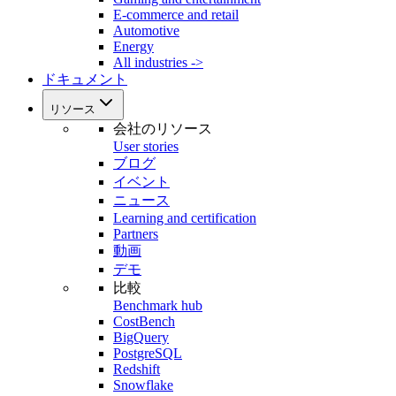
E-commerce and retail
Automotive
Energy
All industries ->
ドキュメント
リソース
会社のリソース
User stories
ブログ
イベント
ニュース
Learning and certification
Partners
動画
デモ
比較
Benchmark hub
CostBench
BigQuery
PostgreSQL
Redshift
Snowflake