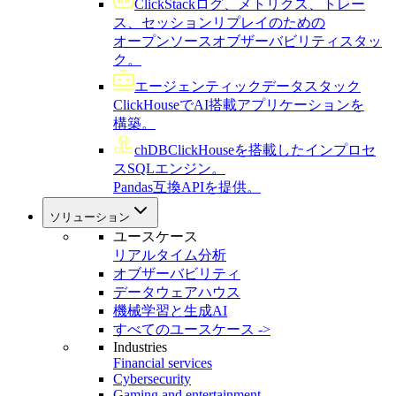
ClickStack
ログ、メトリクス、トレー
ス、セッションリプレイのための
オープンソースオブザーバビリティスタッ
ク。
エージェンティックデータスタック
ClickHouseでAI搭載アプリケーションを
構築。
chDB
ClickHouseを搭載したインプロセ
スSQLエンジン。
Pandas互換APIを提供。
ソリューション
ユースケース
リアルタイム分析
オブザーバビリティ
データウェアハウス
機械学習と生成AI
すべてのユースケース ->
Industries
Financial services
Cybersecurity
Gaming and entertainment