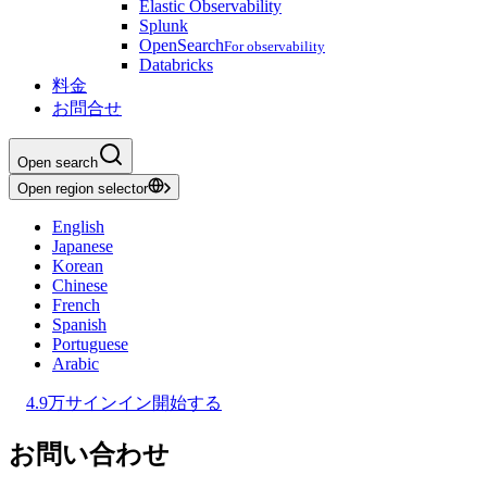
Elastic Observability
Splunk
OpenSearch
For observability
Databricks
料金
お問合せ
Open search
Open region selector
English
Japanese
Korean
Chinese
French
Spanish
Portuguese
Arabic
4.9万
サインイン
開始する
お問い合わせ