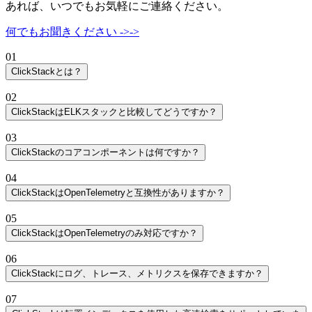
あれば、いつでもお気軽にご連絡ください。
何でもお聞きください
->
->
01
ClickStackとは？
ClickStackは、ClickHouseを基盤とした高性能なオープンソー
02
スオブザーバビリティスタックです。ログ、メトリクス、ト
ClickStackはELKスタックと比較してどうですか？
レース、セッションリプレイを統合し、あらゆる規模で超高
大まかに言えば、Elastic（ELK）とClickStackは似た構造を持
速クエリと効率的なストレージを提供します。
03
っています。どちらもデータ収集層（Beats/Logstash vs.
ClickStackのコアコンポーネントは何ですか？
OpenTelemetry）、ストレージエンジン（Elasticsearch vs.
ClickStackは3つのコアコンポーネントで構成されています：
ClickHouse）、UI（Kibana vs. HyperDX）があります。しか
04
し、これらの類似点の下で、アーキテクチャは大きく異なり
ClickStackはOpenTelemetryと互換性がありますか？
ClickHouse
- 高速でコスト効率の良いクエリと圧縮を
ます。
はい。ClickStackはあらゆる規模のOpenTelemetry向けに構築
支えるカラム型データベース。
05
されています。バンドルされたOpenTelemetry Collectorを含
HyperDX
- 検索、ダッシュボード、アラート、セッシ
Elasticは転置インデックスとシャードベースのアーキテクチ
ClickStackはOpenTelemetryのみ対応ですか？
み、OTelイベントをネイティブに取り込み、ログ、メトリク
ョンリプレイのための統合UI。
ャで構築された分散検索エンジンです。全文検索には効果的
いいえ。ClickStackはOpenTelemetryスキーマに最適化されて
ス、トレースを統一モデルに統合します。ClickHouseの並列
OpenTelemetry
- ログ、メトリクス、トレースの標準化
ですが、この設計はストレージオーバーヘッドの増大、限定
06
おり、最も速く始められスケールしやすいですが、それに限
処理とカラム型ストレージにより、小規模デプロイメントか
されたデータ収集。
的なクエリ並列化、取り込みとクエリのワークロード間の競
ClickStackにログ、トレース、メトリクスを保存できますか？
定されません。ClickStackを支えるデータベースである
らペタバイトのテレメトリデータまで、リアルタイムパフォ
合をもたらします。
はい。ClickStackはログ、トレース、メトリクスを1か所で処
これらが一体となり、速度、スケーラビリティ、シンプルさ
ClickHouseは、あらゆるイベントスキーマを保存しクエリで
ーマンスを維持しながらシームレスにスケールします。
07
理するために設計されたフルオブザーバビリティプラットフ
に最適化された単一の統合オブザーバビリティスタックを形
きます。
ClickHouseを基盤とするClickStackは異なるアプローチを取り