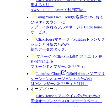
用する方法。
AWS、GCP、Azureで利用可能。
Bring Your Own Cloud
お客様のAWSおよ
びGCPアカウントに
デプロイされるフルマネージドClickHouse
サービス。
ClickHouseマネージドPostgres
トランザク
ションと分析のための
統合データスタック。
マネージドClickStack
高性能クエリと長
期保存による
マネージドオブザーバビリティ。
Langfuse Cloud
信頼性の高いAIアプリ
ケーションとエージェントのための
LLMオブザーバビリティと評価。
オープンソース
ClickHouse
リアルタイム分析のための
高速オープンソースOLAPデータベース。