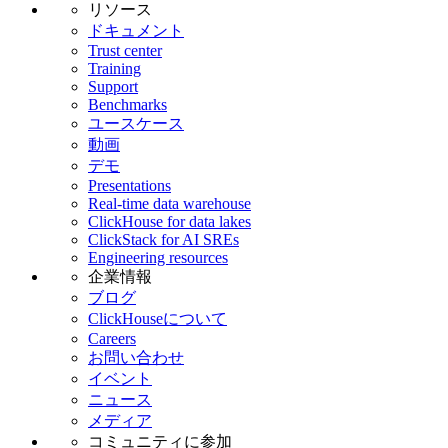
リソース
ClickHouse Cloudのより広範な信頼性、セキュリティ、コス
ドキュメント
ト効率の利点とともに提供されます。
Trust center
Training
Support
Benchmarks
ユースケース
動画
デモ
Presentations
Real-time data warehouse
ClickHouse for data lakes
ClickStack for AI SREs
Engineering resources
企業情報
ブログ
ClickHouseについて
Careers
お問い合わせ
イベント
ニュース
メディア
コミュニティに参加