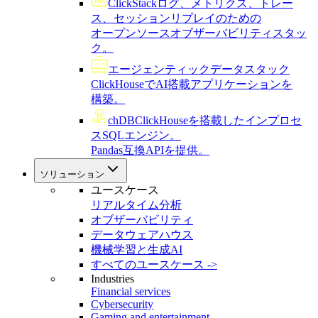
ClickStack
ログ、メトリクス、トレー
ス、セッションリプレイのための
オープンソースオブザーバビリティスタッ
ク。
エージェンティックデータスタック
ClickHouseでAI搭載アプリケーションを
構築。
chDB
ClickHouseを搭載したインプロセ
スSQLエンジン。
Pandas互換APIを提供。
ソリューション
ユースケース
リアルタイム分析
オブザーバビリティ
データウェアハウス
機械学習と生成AI
すべてのユースケース ->
Industries
Financial services
Cybersecurity
Gaming and entertainment