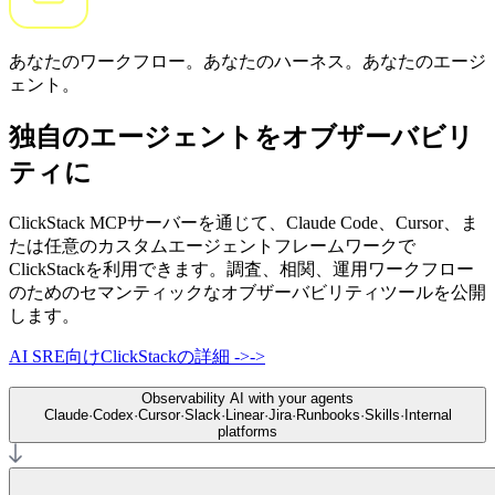
あなたのワークフロー。あなたのハーネス。あなたのエージ
ェント。
独自のエージェントをオブザーバビリ
ティに
ClickStack MCPサーバーを通じて、Claude Code、Cursor、ま
たは任意のカスタムエージェントフレームワークで
ClickStackを利用できます。調査、相関、運用ワークフロー
のためのセマンティックなオブザーバビリティツールを公開
します。
AI SRE向けClickStackの詳細
->
->
Observability AI with your agents
Claude
·
Codex
·
Cursor
·
Slack
·
Linear
·
Jira
·
Runbooks
·
Skills
·
Internal
platforms