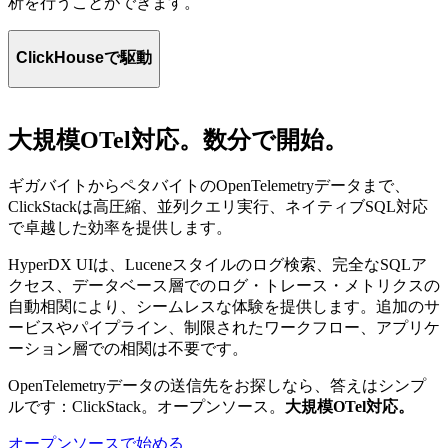
析を行うことができます。
ClickHouseで駆動
ClickHouseはサンプリングやロールアップなしで、ログ、ト
レース、メトリクスを完全に保持して保存し、エージェント
大規模OTel対応。数分で開始。
が要約されたスナップショットではなく完全なテレメトリに
基づいて推論できるようにします。
ギガバイトからペタバイトのOpenTelemetryデータまで、
エージェント型ワークフローが必要とする速度と並行性を実
ClickStackは高圧縮、並列クエリ実行、ネイティブSQL対応
現するために構築されたClickHouseは、低速クエリやボトル
で卓越した効率を提供します。
ネックなしで、大規模なテレメトリ量にわたる並列調査を可
能にします。
HyperDX UIは、Luceneスタイルのログ検索、完全なSQLア
クセス、データベース層でのログ・トレース・メトリクスの
自動相関により、シームレスな体験を提供します。追加のサ
ービスやパイプライン、制限されたワークフロー、アプリケ
ーション層での相関は不要です。
OpenTelemetryデータの送信先をお探しなら、答えはシンプ
ルです：ClickStack。オープンソース。
大規模OTel対応。
オープンソースで始める