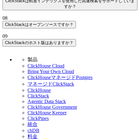
ClickStackは転置インデックスを使用した高速検索をサポートしていま
ォームです。ClickHouseを基盤として、高カーディナリティ
成します。
ClickStackはOpenTelemetryネイティブですが、あらゆるワイ
ます。カラム指向のシェアードナッシングアーキテクチャは
すか？
HyperDX UIはイベントのレンダリングと可視化にタイムス
のOpenTelemetryデータを効率的に取り込み・保存し、デー
ドイベント形式もサポートします。OpenTelemetryスキーマ
分析に最適化されており、高度な圧縮でストレージを最小化
はい。ClickStackはデフォルトでカラム型のClickHouseを使用
タンプフィールドのみを必要とするため、独自のデータ形式
タベース層でイベントを自動的に相関させ、深いリアルタイ
は標準で提供されますが、独自のスキーマも使用可能です。
08
し、利用可能なすべてのコアでクエリを並列化し、クラウド
し、カラムレベルでオプションの転置インデックスをサポー
やカスタムパイプラインを使用できます。ワイドイベントパ
ムインサイトを提供します。
タイムスタンプを含めるだけで、HyperDX UIとClickHouseが
ClickStackはオープンソースですか？
ではストレージとコンピュートを分離して一貫した効率的な
トします。転置インデックスとブルームフィルタを有効にし
ターンに従いタイムスタンプを含めることで、データはすぐ
同じ強力なクエリ、相関、可視化機能を提供します。
はい。ClickStackとそのコンポーネントは完全にオープンソ
パフォーマンスを提供します。完全なSQL対応により、
て、ログデータの探索で一般的なログおよびテキスト検索を
にClickStack内で利用可能になります。
09
ースであり、オープンスタンダードに基づいて構築されてい
ClickStackはすべてのオブザーバビリティデータに対する深
高速化できます。HyperDX UIはLuceneスタイルの構文を受
ClickStackのホスト版はありますか？
ます。ClickHouseとOpenTelemetry CollectorはApache 2.0ライ
いリアルタイム分析を可能にし、高速検索のためのLuceneス
け付け、SQLに変換し、これらのインデックスを活用して高
Managed ClickStack
は、ClickHouse Cloud上で動作する
センス、HyperDX UIはMITライセンスです。セルフホス
タイルのクエリもサポートします。
速化できます。ストレージを最小化したい場合は、インデッ
ClickStackの完全マネージド版です。同じオープンソースコ
ト、ハイブリッド、クラウドなど、制限なくどこにでも
クスを無効にしてClickHouseの高速な並列文字列検索に依存
製品
アとユーザー体験を、ClickHouseの運用オーバーヘッドなし
ClickStackとELK Stackの詳細な比較は
比較ガイド
をご覧くだ
ClickStackをデプロイできます。
することもでき、多くのユースケースで十分なパフォーマン
ClickHouse Cloud
で利用できます。クラスター管理、スケーリング、アップグ
さい。
Bring Your Own Cloud
スを発揮します。
レード、バックアップ、信頼性はすべて自動で処理され、認
ClickHouseマネージドPostgres
証とユーザー管理はClickHouse Cloudと完全に統合されてい
マネージドClickStack
ます。
ClickHouse
ClickStack
Managed ClickStackには、ClickHouseオープンソース単体では
Agentic Data Stack
利用できない追加のプラットフォーム機能も含まれていま
ClickHouse Government
ClickHouse Keeper
す。クラウドネイティブなストレージとコンピュートの分
ClickPipes
離、読み取りと書き込みパスの独立したスケーリング、ほぼ
統合
無制限の保持を可能にする低コストオブジェクトストレージ
chDB
などです。きめ細かなRBACなどの計画されたエンタープラ
料金
イズ機能は、マネージドプラットフォームの一部として、