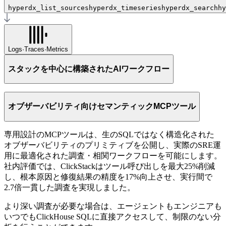
hyperdx_list_sources
hyperdx_timeseries
hyperdx_search
hy
Logs
·
Traces
·
Metrics
スタックを中心に構築されたAIワークフロー
ClickStack MCPサーバーを通じて、ClickStackをClaude
Code、Codex、Cursor、Slack、Linear、Jira、ランブック、社
オブザーバビリティ向けセマンティックMCPツール
内プラットフォーム、または独自のカスタムエージェントに
接続します。
専用設計のMCPツールは、生のSQLではなく構造化された
チームは一貫した双方向インターフェイスを使用して、単一
オブザーバビリティのプリミティブを公開し、実際のSRE運
のエージェントやツールチェーンに縛られることなく、既存
用に最適化された調査・相関ワークフローを可能にします。
の運用ワークフローにAIを統合できます。
社内評価では、ClickStackはツール呼び出しを最大25%削減
し、根本原因と修復結果の精度を17%向上させ、実行間で
2.7倍一貫した調査を実現しました。
より深い調査が必要な場合は、エージェントもエンジニアも
いつでもClickHouse SQLに直接アクセスして、制限のない分