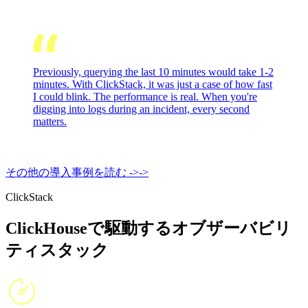
Previously, querying the last 10 minutes would take 1-2
minutes. With ClickStack, it was just a case of how fast
I could blink. The performance is real. When you're
digging into logs during an incident, every second
matters.
その他の導入事例を読む
->
->
ClickStack
ClickHouseで駆動するオブザーバビリ
ティスタック