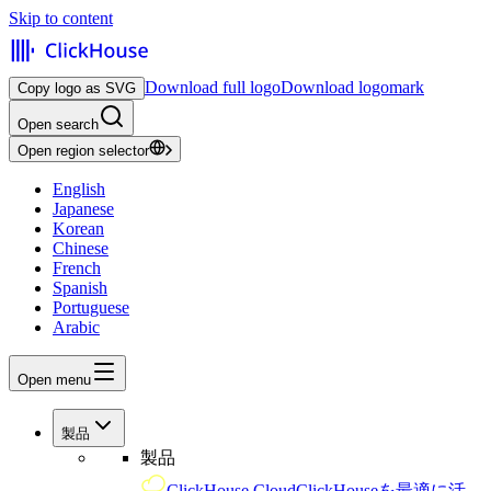
Skip to content
Download full logo
Download logomark
Copy logo as SVG
Open search
Open region selector
English
Japanese
Korean
Chinese
French
Spanish
Portuguese
Arabic
Open menu
製品
製品
ClickHouse Cloud
ClickHouseを最適に活