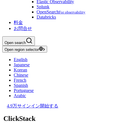
Elastic Observability
Splunk
OpenSearch
For observability
Databricks
料金
お問合せ
Open search
Open region selector
English
Japanese
Korean
Chinese
French
Spanish
Portuguese
Arabic
4.9万
サインイン
開始する
ClickStack