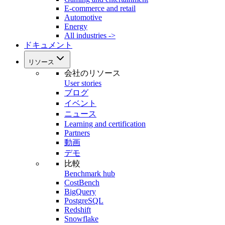
E-commerce and retail
Automotive
Energy
All industries ->
ドキュメント
リソース
会社のリソース
User stories
ブログ
イベント
ニュース
Learning and certification
Partners
動画
デモ
比較
Benchmark hub
CostBench
BigQuery
PostgreSQL
Redshift
Snowflake