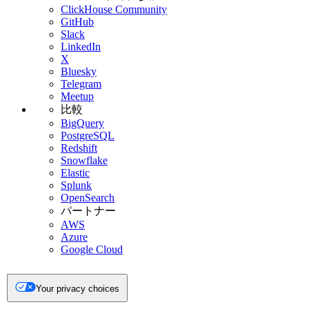
ClickHouse Community
GitHub
Slack
LinkedIn
X
Bluesky
Telegram
Meetup
比較
BigQuery
PostgreSQL
Redshift
Snowflake
Elastic
Splunk
OpenSearch
パートナー
AWS
Azure
Google Cloud
Your privacy choices