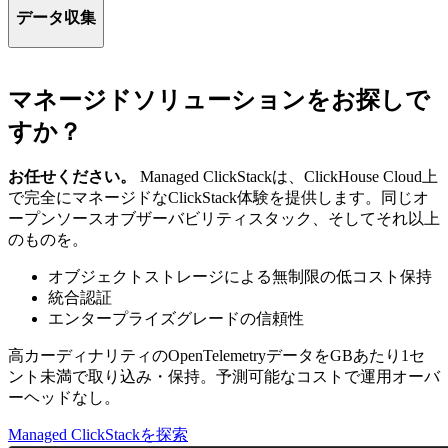
を数秒で検索し、毎日数十億の高カーディナリティイベント
データ収集
を取り込みます。ClickStackは最適化されたOTelスキーマを
同梱しており、手動チューニングの必要なくインサイトに集
ClickStackはOpenTelemetry標準をネイティブにサポートし、
中できます。
ログ、メトリクス、トレースをワイドイベント（ClickHouse
マネージドソリューションをお探しで
でオブザーバビリティデータを統合するコンテキストリッチ
ClickHouse Cloud上のClickStackは、ストレージとコンピュー
なレコード）としてキャプチャします。ペタバイト規模の
トの完全な分離により弾力的なスケーリングとコスト効率を
すか？
OTelデータ向けに設計されています。
実現します。コンピュート-コンピュート分離により、取り
込みとクエリを専用リソースで独立して実行でき、あらゆる
お任せください。
Managed ClickStackは、ClickHouse Cloud上
ネイティブJSON対応により、ClickHouseは進化する半構造
規模で一貫したパフォーマンスを確保します。
で完全にマネージドなClickStack体験を提供します。同じオ
化データを効率的に処理します。フィールドは取り込み時に
ープンソースオブザーバビリティスタック、そしてそれ以上
自動的に作成され、圧縮カラム型ストレージにより、事前の
のものを。
スキーマ定義なしで高速クエリと高圧縮を実現します。
オブジェクトストレージによる無制限の低コスト保持
統合認証
エンタープライズグレードの信頼性
高カーディナリティのOpenTelemetryデータをGBあたり1セ
ント未満で取り込み・保持。予測可能なコストで運用オーバ
ーヘッドなし。
Managed ClickStackを探索