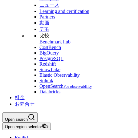
ニュース
Learning and certification
Partners
動画
デモ
比較
Benchmark hub
CostBench
BigQuery
PostgreSQL
Redshift
Snowflake
Elastic Observability
Splunk
OpenSearch
For observability
Databricks
料金
お問合せ
Open search
Open region selector
English