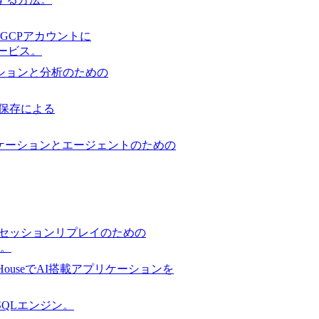
GCPアカウントに
サービス。
ションと分析のための
保存による
ケーションとエージェントのための
セッションリプレイのための
。
ckHouseでAI搭載アプリケーションを
スSQLエンジン。