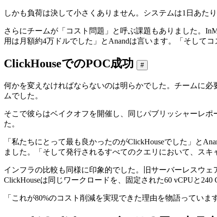
しかも負荷は決して小さくありません。システムは1日あたり4
さらにチームが「コスト問題」と呼ぶ課題もありました。In
用は月額約4万ドルでした」とAnandは言います。「そし
ClickHouseでのPOC成功
#
何かを変えなければならないのは明らかでした。チームに必要
ムでした。
そこで彼らはベイクオフを開催し、同じパブリッシャーレポ
た。
「私たちにとって最も良かったのがClickHouseでした」とA
ました。「そして発行されるすべてのクエリにおいて、スキャ
インフラの比較も同様に印象的でした。旧サーバーレスウェアハウス
ClickHouseは同じワークロードを、固定された60 vCPUと24
「これが80%のコスト削減を実現できた理由を物語っています」