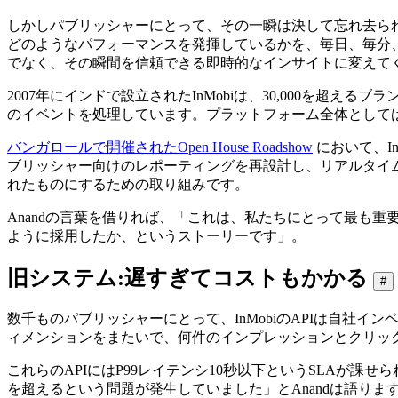
しかしパブリッシャーにとって、その一瞬は決して忘れ去ら
どのようなパフォーマンスを発揮しているかを、毎日、毎分
でなく、その瞬間を信頼できる即時的なインサイトに変えて
2007年にインドで設立されたInMobiは、30,000を超え
のイベントを処理しています。プラットフォーム全体としては、
バンガロールで開催されたOpen House Roadshow
において、InM
ブリッシャー向けのレポーティングを再設計し、リアルタイム
れたものにするための取り組みです。
Anandの言葉を借りれば、「これは、私たちにとって最も重要
ように採用したか、というストーリーです」。
旧システム:遅すぎてコストもかかる
#
数千ものパブリッシャーにとって、InMobiのAPIは自社
ィメンションをまたいで、何件のインプレッションとクリッ
これらのAPIにはP99レイテンシ10秒以下というSLAが
を超えるという問題が発生していました」とAnandは語りま