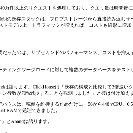
0万件以上のリクエストを処理しており、クエリ量は時間帯によ
Mobiの既存スタックは、ブロブストレージから直接読み込む
てコストモデル上、トラフィックが増えれば、コストも線形に増
だったのは、サブセカンドのパフォーマンス、コストを抑える方
ーティングワークロードに対して複数のデータベースをテスト
nandは語ります。ClickHouseは「既存の構成と比較して3
ン行数が70%減少することを観測しました」と彼は付け加え
は、稼働を維持するためだけに、56から448 vCPU、0.5か
0 GB RAMで処理できました。
とAnandは語ります。