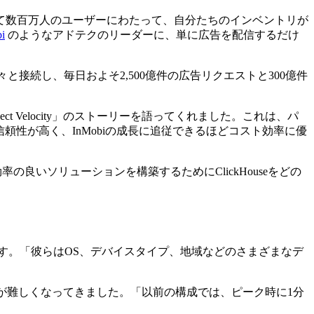
て数百万人のユーザーにわたって、自分たちのインベントリが
i
のようなアドテクのリーダーに、単に広告を配信するだけ
人々と接続し、毎日およそ2,500億件の広告リクエストと300億件
が「Project Velocity」のストーリーを語ってくれました。これは、パ
性が高く、InMobiの成長に追従できるほどコスト効率に優
良いソリューションを構築するためにClickHouseをどの
します。「彼らはOS、デバイスタイプ、地域などのさまざまなデ
。
とが難しくなってきました。「以前の構成では、ピーク時に1分