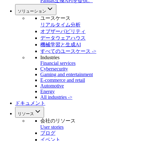
Pandas互換APIを提供。
ソリューション
ユースケース
リアルタイム分析
オブザーバビリティ
データウェアハウス
機械学習と生成AI
すべてのユースケース ->
Industries
Financial services
Cybersecurity
Gaming and entertainment
E-commerce and retail
Automotive
Energy
All industries ->
ドキュメント
リソース
会社のリソース
User stories
ブログ
イベント