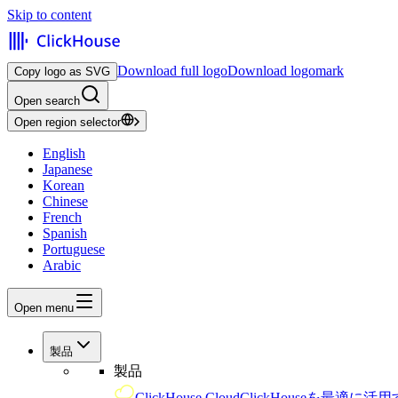
Skip to content
Download full logo
Download logomark
Copy logo as SVG
Open search
Open region selector
English
Japanese
Korean
Chinese
French
Spanish
Portuguese
Arabic
Open menu
製品
製品
ClickHouse Cloud
ClickHouseを最適に