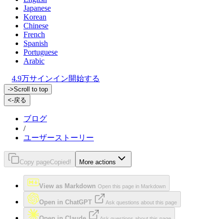
Japanese
Korean
Chinese
French
Spanish
Portuguese
Arabic
4.9万
サインイン
開始する
->
Scroll to top
<-
戻る
ブログ
/
ユーザーストーリー
Copy page
Copied!
More actions
View as Markdown
Open this page in Markdown
Open in ChatGPT
Ask questions about this page
Open in Claude
Ask questions about this page