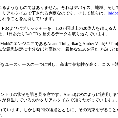
れるようなものではありません。それはデバイス、地域、そし
、リアルタイムで下される判定なのです。そして彼らは、
InMob
くれることを期待しています。
るブランドおよびパブリッシャーを、150カ国以上の20億人を超える
1日あたり240 TBを超えるデータを取り込んでいます。
obiのエンジニアであるAnand TirthgirikarとAmber Vaid
な意思決定に十分なほど高速で、厳格なSLAを満たせるほど信頼
なユースケースの一つに対し、高速で信頼性が高く、コスト効率の
インベントリの状況を覗き見る窓です。Anandは次のように説明
クが発生しているのかをリアルタイムで知りたがっています」
課せられています。しかし時間の経過とともに、その約束を守るこ
す。