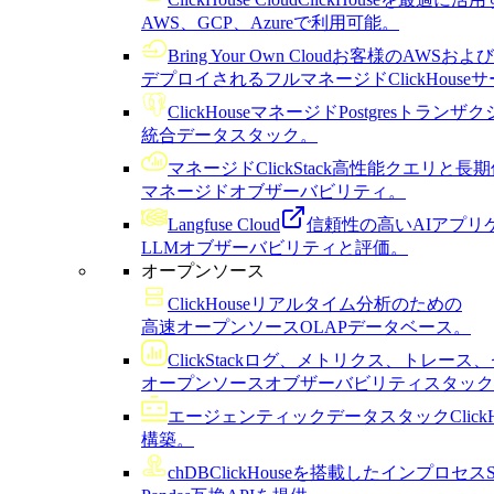
AWS、GCP、Azureで利用可能。
Bring Your Own Cloud
お客様のAWSおよび
デプロイされるフルマネージドClickHouse
ClickHouseマネージドPostgres
トランザク
統合データスタック。
マネージドClickStack
高性能クエリと長期
マネージドオブザーバビリティ。
Langfuse Cloud
信頼性の高いAIアプリ
LLMオブザーバビリティと評価。
オープンソース
ClickHouse
リアルタイム分析のための
高速オープンソースOLAPデータベース。
ClickStack
ログ、メトリクス、トレース、
オープンソースオブザーバビリティスタック
エージェンティックデータスタック
Cli
構築。
chDB
ClickHouseを搭載したインプロセ