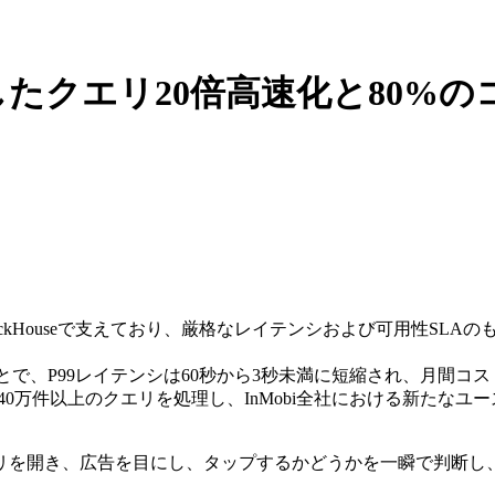
e で実現したクエリ20倍高速化と80
ClickHouseで支えており、厳格なレイテンシおよび可用性SL
たことで、P99レイテンシは60秒から3秒未満に短縮され、月間コス
り40万件以上のクエリを処理し、InMobi全社における新たな
リを開き、広告を目にし、タップするかどうかを一瞬で判断し