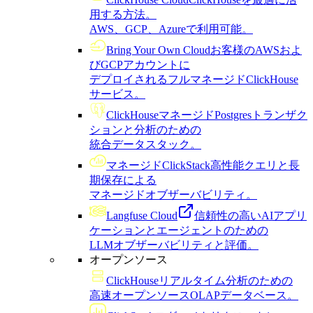
用する方法。
AWS、GCP、Azureで利用可能。
Bring Your Own Cloud
お客様のAWSおよ
びGCPアカウントに
デプロイされるフルマネージドClickHouse
サービス。
ClickHouseマネージドPostgres
トランザク
ションと分析のための
統合データスタック。
マネージドClickStack
高性能クエリと長
期保存による
マネージドオブザーバビリティ。
Langfuse Cloud
信頼性の高いAIアプリ
ケーションとエージェントのための
LLMオブザーバビリティと評価。
オープンソース
ClickHouse
リアルタイム分析のための
高速オープンソースOLAPデータベース。