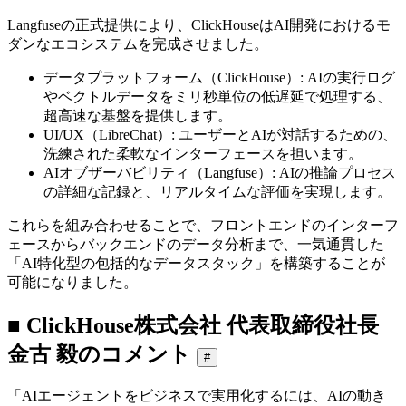
Langfuseの正式提供により、ClickHouseはAI開発におけるモ
ダンなエコシステムを完成させました。
データプラットフォーム（ClickHouse）: AIの実行ログ
やベクトルデータをミリ秒単位の低遅延で処理する、
超高速な基盤を提供します。
UI/UX（LibreChat）: ユーザーとAIが対話するための、
洗練された柔軟なインターフェースを担います。
AIオブザーバビリティ（Langfuse）: AIの推論プロセス
の詳細な記録と、リアルタイムな評価を実現します。
これらを組み合わせることで、フロントエンドのインターフ
ェースからバックエンドのデータ分析まで、一気通貫した
「AI特化型の包括的なデータスタック」を構築することが
可能になりました。
■ ClickHouse株式会社 代表取締役社長
金古 毅のコメント
#
「AIエージェントをビジネスで実用化するには、AIの動き