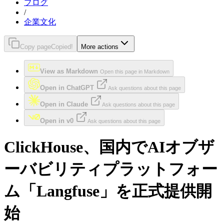
ブログ
/
企業文化
Copy page
Copied!
More actions
View as Markdown
Open this page in Markdown
Open in ChatGPT
Ask questions about this page
Open in Claude
Ask questions about this page
Open in v0
Ask questions about this page
ClickHouse、国内でAIオブザ
ーバビリティプラットフォー
ム「Langfuse」を正式提供開
始