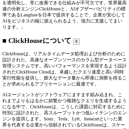
を透明化し、常に改善できる仕組みが不可欠です。世界最高
速の分析エンジンClickHouseと、AIオブザーバビリティの標
準であるLangfuseを日本で提供することで、企業が安心して
AIをビジネスの核に据えられるよう、強力に支援してまい
ります。」
■ ClickHouseについて
#
ClickHouseは、リアルタイムデータ処理および分析のために
設計された、高速なオープンソースのカラム型データベース
管理システムです。高いパフォーマンスを実現するよう設計
されたClickHouse Cloudは、卓越したクエリ速度と高い同時
実行性能を提供し、膨大なデータ量から即座に洞察を得るこ
とが求められるアプリケーションに最適です。
AIエージェントがソフトウェアにますます組み込まれ、こ
れまでよりもはるかに頻繁かつ複雑なクエリを生成するよう
になる中で、ClickHouseは、こうした課題に対応するために
特別に設計された、高スループットかつ低レイテンシのエン
ジンを提供します。Sony、Tesla、Lyft、Instacartといった業
界を代表する企業から信頼されているClickHouseは、スケー