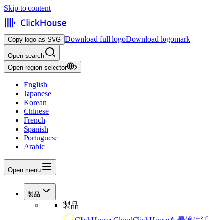
Skip to content
Download full logo
Download logomark
Copy logo as SVG
Open search
Open region selector
English
Japanese
Korean
Chinese
French
Spanish
Portuguese
Arabic
Open menu
製品
製品
ClickHouse Cloud
ClickHouseを最適に活