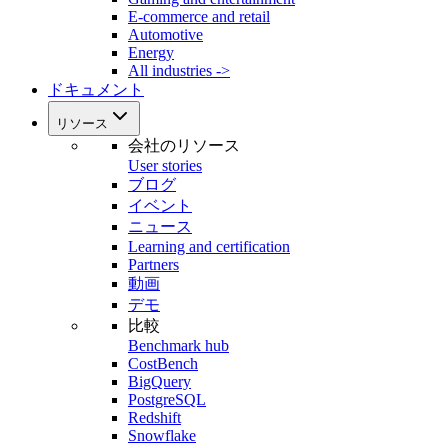
E-commerce and retail
Automotive
Energy
All industries ->
ドキュメント
リソース
会社のリソース
User stories
ブログ
イベント
ニュース
Learning and certification
Partners
動画
デモ
比較
Benchmark hub
CostBench
BigQuery
PostgreSQL
Redshift
Snowflake