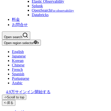
Elastic Observability
Splunk
OpenSearch
For observability
Databricks
料金
お問合せ
Open search
Open region selector
English
Japanese
Korean
Chinese
French
Spanish
Portuguese
Arabic
4.9万
サインイン
開始する
->
Scroll to top
<-
戻る