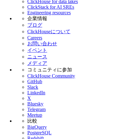
ClickHouse for data lakes
ClickStack for AI SREs
Engineering resources
企業情報
ブログ
ClickHouseについて
Careers
お問い合わせ
イベント
ニュース
メディア
コミュニティに参加
ClickHouse Community
GitHub
Slack
LinkedIn
X
Bluesky
Telegram
Meetup
比較
BigQuery
PostgreSQL
Redshift