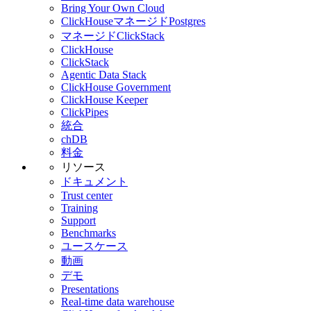
Bring Your Own Cloud
ClickHouseマネージドPostgres
マネージドClickStack
ClickHouse
ClickStack
Agentic Data Stack
ClickHouse Government
ClickHouse Keeper
ClickPipes
統合
chDB
料金
リソース
ドキュメント
Trust center
Training
Support
Benchmarks
ユースケース
動画
デモ
Presentations
Real-time data warehouse