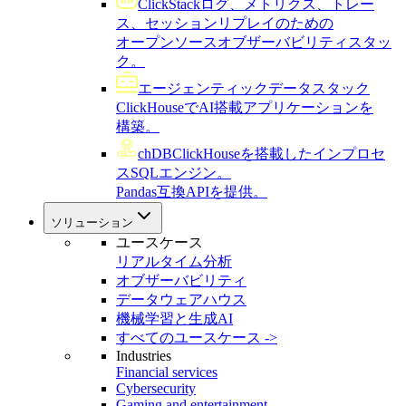
ClickStack
ログ、メトリクス、トレー
ス、セッションリプレイのための
オープンソースオブザーバビリティスタッ
ク。
エージェンティックデータスタック
ClickHouseでAI搭載アプリケーションを
構築。
chDB
ClickHouseを搭載したインプロセ
スSQLエンジン。
Pandas互換APIを提供。
ソリューション
ユースケース
リアルタイム分析
オブザーバビリティ
データウェアハウス
機械学習と生成AI
すべてのユースケース ->
Industries
Financial services
Cybersecurity
Gaming and entertainment