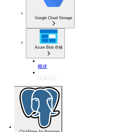
Google Cloud Storage
Azure Blob 存储
概述
快速开始
ClickPipes for Postgres