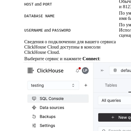
Обычн
and
HOST
PORT
и 812
По ум
DATABASE NAME
имя б
По ум
and
Испол
USERNAME
PASSWORD
сцена
Сведения о подключении для вашего сервиса
ClickHouse Cloud доступны в консоли
ClickHouse Cloud.
Выберите сервис и нажмите
Connect
: