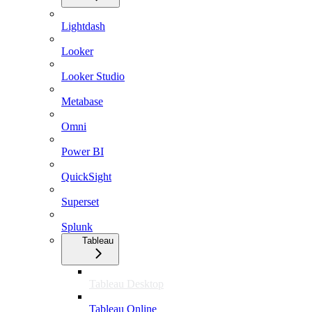
Lightdash
Looker
Looker Studio
Metabase
Omni
Power BI
QuickSight
Superset
Splunk
Tableau
Tableau Desktop
Tableau Online