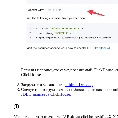
Если вы используете самоуправляемый ClickHouse, 
ClickHouse.
Загрузите и установите
Tableau Desktop
.
Следуйте инструкциям
clickhouse-tableau-connec
JDBC-драйвера ClickHouse
.
Убедитесь, что загружаете JAR-файл
clickhouse-jdbc-X.X.X