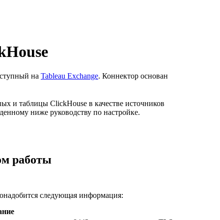
ckHouse
оступный на
Tableau Exchange
. Коннектор основан
ных и таблицы ClickHouse в качестве источников
денному ниже руководству по настройке.
ом работы
понадобится следующая информация:
ание