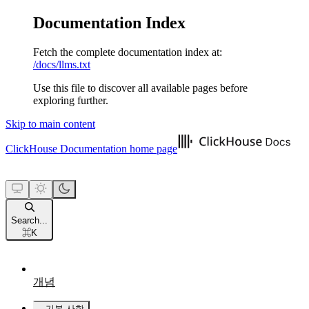
Documentation Index
Fetch the complete documentation index at:
/docs/llms.txt
Use this file to discover all available pages before
exploring further.
Skip to main content
ClickHouse Documentation
home page
Search...
⌘
K
개념
기본 사항