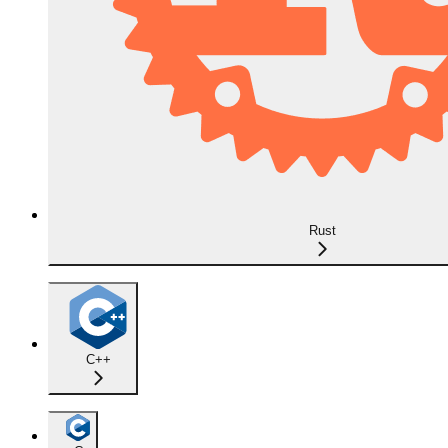
Rust
C++