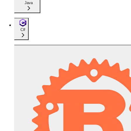
Java
C#