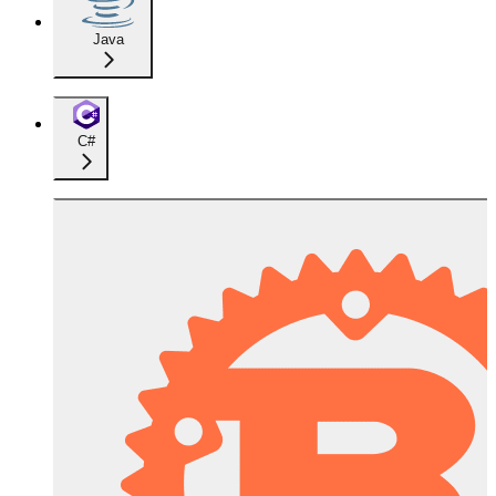
Java
C#