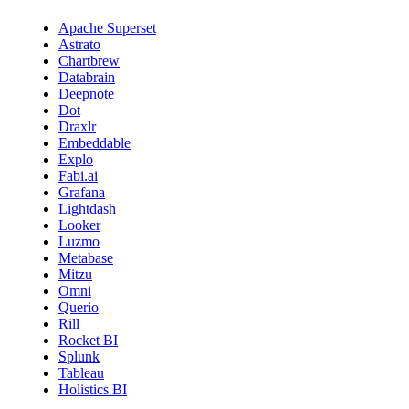
Apache Superset
Astrato
Chartbrew
Databrain
Deepnote
Dot
Draxlr
Embeddable
Explo
Fabi.ai
Grafana
Lightdash
Looker
Luzmo
Metabase
Mitzu
Omni
Querio
Rill
Rocket BI
Splunk
Tableau
Holistics BI