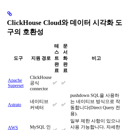
ClickHouse Cloud와 데이터 시각화 도
구의 호환성
테
문
스
서
도구
지원 경로
트
화
비고
완
완
료
료
ClickHouse
Apache
공식
✅
✅
Superset
connector
pushdown SQL을 사용하
네이티브
는 네이티브 방식으로 작
Astrato
✅
✅
커넥터
동합니다(Direct Query 전
용).
일부 제한 사항이 있으나
MySQL 인
사용 가능합니다. 자세한
AWS