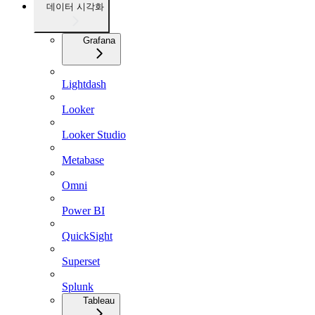
데이터 시각화
Grafana
Lightdash
Looker
Looker Studio
Metabase
Omni
Power BI
QuickSight
Superset
Splunk
Tableau