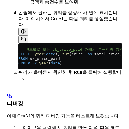
금액과 총건수를 보여줘.
콘솔에서 원하는 쿼리를 생성해 새 탭에 표시합니
다. 이 예시에서 GenAI는 다음 쿼리를 생성했습니
다:
-- 연도별로 모든 uk_price_paid 거래의 총금액과 총건수
SELECT
 year
(
date
), 
sum
(price) 
as
 total_price, 
Co
FROM
 uk_price_paid
GROUP BY
 year
(
date
)
쿼리가 올바른지 확인한 후
Run
을 클릭해 실행합니
다.
디버깅
이제 GenAI의 쿼리 디버깅 기능을 테스트해 보겠습니다.
+
아이콘을 클릭해 새 쿼리를 만든 다음, 다음 코드