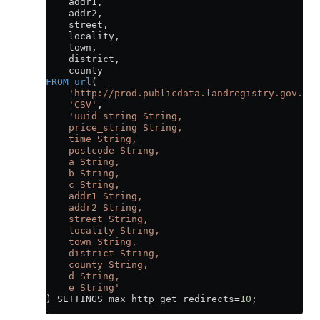
    addr1,
    addr2,
    street,
    locality,
    town,
    district,
    county
FROM
 url
(
    'http://prod.publicdata.landregistry.gov.uk.
    'CSV'
,
    'uuid_string String,
    price_string String,
    time String,
    postcode String,
    a String,
    b String,
    c String,
    addr1 String,
    addr2 String,
    street String,
    locality String,
    town String,
    district String,
    county String,
    d String,
    e String'
) SETTINGS max_http_get_redirects
=
10
;