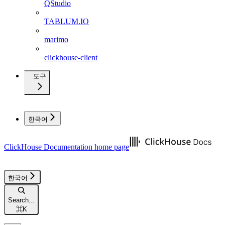
QStudio
TABLUM.IO
marimo
clickhouse-client
도구
한국어
ClickHouse Documentation
home page
한국어
Search...
⌘
K