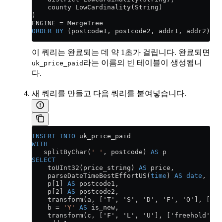
    county LowCardinality(String)
)
ENGINE 
=
 MergeTree
ORDER BY
 (postcode1, postcode2, addr1, addr2);
이 쿼리는 완료되는 데 약 1초가 걸립니다. 완료되면
라는 이름의 빈 테이블이 생성됩니
uk_price_paid
다.
새 쿼리를 만들고 다음 쿼리를 붙여넣습니다.
INSERT INTO
 uk_price_paid
WITH
   splitByChar(
' '
, postcode) 
AS
 p
SELECT
    toUInt32(price_string) 
AS
 price,
    parseDateTimeBestEffortUS(
time
) 
AS
 date
,
    p[1] 
AS
 postcode1,
    p[2] 
AS
 postcode2,
    transform(a, ['T', 'S', 'D', 'F', 'O'], ['te
    b 
=
 'Y'
 AS
 is_new,
    transform(c, ['F', 'L', 'U'], ['freehold', '