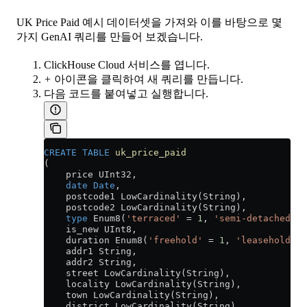
UK Price Paid 예시 데이터셋을 가져와 이를 바탕으로 몇
가지 GenAI 쿼리를 만들어 보겠습니다.
ClickHouse Cloud 서비스를 엽니다.
+
아이콘을 클릭하여 새 쿼리를 만듭니다.
다음 코드를 붙여넣고 실행합니다.
CREATE
 TABLE
 uk_price_paid
(
    price UInt32,
    date
 Date
,
    postcode1 LowCardinality(String),
    postcode2 LowCardinality(String),
    type
 Enum8(
'terraced'
 =
 1
, 
'semi-detached'
 =
    is_new UInt8,
    duration Enum8(
'freehold'
 =
 1
, 
'leasehold'
 =
    addr1 String,
    addr2 String,
    street LowCardinality(String),
    locality LowCardinality(String),
    town LowCardinality(String),
    district LowCardinality(String),