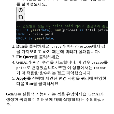
를 붙여넣으세요.
-- 연도별로 모든 uk_price_paid 거래의 총금액과 총건
SELECT
 year
(
date
), 
sum
(pricee) 
as
 total_price, 
C
FROM
 uk_price_paid
GROUP BY
 year
(
date
)
Run
을 클릭하세요.
가 아니라
에서 값
price
pricee
을 가져오려고 하기 때문에 쿼리가 실패합니다.
Fix Query
를 클릭하세요.
GenAI가 쿼리 수정을 시도합니다. 이 경우
를
pricee
로 변경했습니다. 또한 이 상황에서는
price
toYear
가 더 적합한 함수라는 점도 파악했습니다.
Apply
를 선택해 제안된 변경 사항을 쿼리에 반영한
다음
Run
을 클릭하세요.
GenAI는 실험적 기능이라는 점을 유념하세요. GenAI가
생성한 쿼리를 데이터셋에 대해 실행할 때는 주의하십시
오.