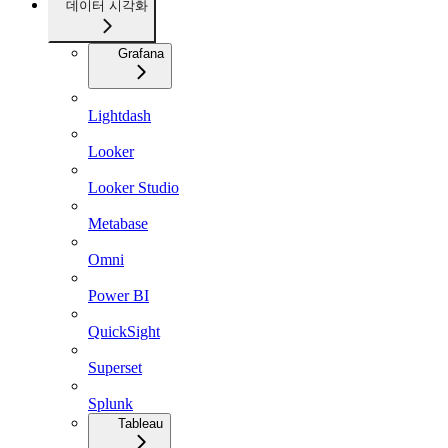
데이터 시각화
Grafana
Lightdash
Looker
Looker Studio
Metabase
Omni
Power BI
QuickSight
Superset
Splunk
Tableau