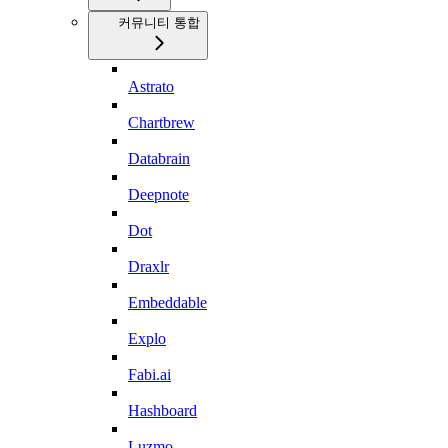
커뮤니티 통합
Astrato
Chartbrew
Databrain
Deepnote
Dot
Draxlr
Embeddable
Explo
Fabi.ai
Hashboard
Luzmo