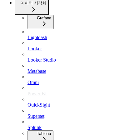
데이터 시각화
Grafana
Lightdash
Looker
Looker Studio
Metabase
Omni
Power BI
QuickSight
Superset
Splunk
Tableau