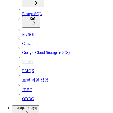
PostgreSQL
Kafka
MySQL
Cassandra
Google Cloud Storage (GCS)
MinIO
EMQX
로컬 파일 삽입
JDBC
ODBC
데이터 시각화