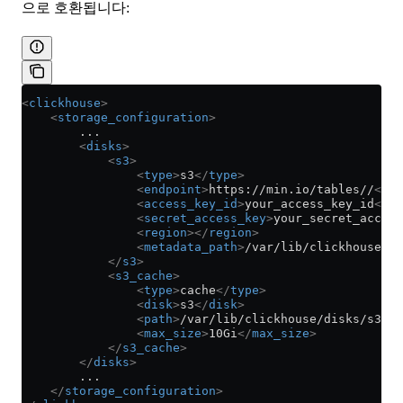
으로 호환됩니다:
<
clickhouse
>
    <
storage_configuration
>
        ...
        <
disks
>
            <
s3
>
                <
type
>
s3
</
type
>
                <
endpoint
>
https://min.io/tables//
</
en
                <
access_key_id
>
your_access_key_id
</
ac
                <
secret_access_key
>
your_secret_access
                <
region
></
region
>
                <
metadata_path
>
/var/lib/clickhouse/di
            </
s3
>
            <
s3_cache
>
                <
type
>
cache
</
type
>
                <
disk
>
s3
</
disk
>
                <
path
>
/var/lib/clickhouse/disks/s3_ca
                <
max_size
>
10Gi
</
max_size
>
            </
s3_cache
>
        </
disks
>
        ...
    </
storage_configuration
>