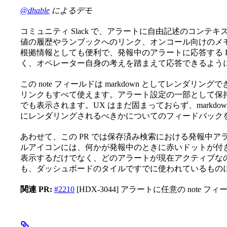
@dhable
によるデモ
コミュニティ Slack で、アラートに自由記述のコン
値の履歴やランブックへのリンク、オンコール向けのメモ
根拠情報としても便利で、発報中のアラートに応答する 
く、オペレーター自身の考えを踏まえて応答できるよう
この note フィールドは markdown としてレンダ
リンクもすべて使えます。アラート設定の一部として保
でも表示されます。UX はまだ固まっておらず、markd
にレンダリングされるべきかについてのフィードバック
あわせて、この PR では保存済み検索における発報中アラート
ルアイコンには、何かが発報中のときに赤いドットが付
表示するだけでなく、どのアラートが現在アクティブな
も、ダッシュボードのタイルですでに使われているもの
関連 PR:
#2210
[HDX-3044] アラートに任意の note フ