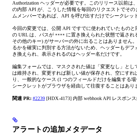
Authorization ヘッダーが必要です。このリリース以前は、
の内部 API が、こうした情報を毎回のリクエストでそ
ムメンバーであれば、API を呼び出すだけでシークレ
今回の変更では、公開 API ですでに使われていたものと
の URL は、パスが
に置き換えられた状態で返されるた
****
その他のキー) がサーバーの外に出ることはありません
るかを確実に判別する方法がないため、ヘッダーもデフ
き換えられ、表示されるのはヘッダー名だけです。
編集フォームでは、マスクされた値は「変更なし」とし
は維持され、変更すれば新しい値が保存され、空にすれ
り、一般的なケース (1 つのフィールドだけを編集する
シークレットがブラウザを経由して往復することはあり
関連 PR:
#2239
[HDX-4173] 内部 webhook API
アラートの追加メタデータ