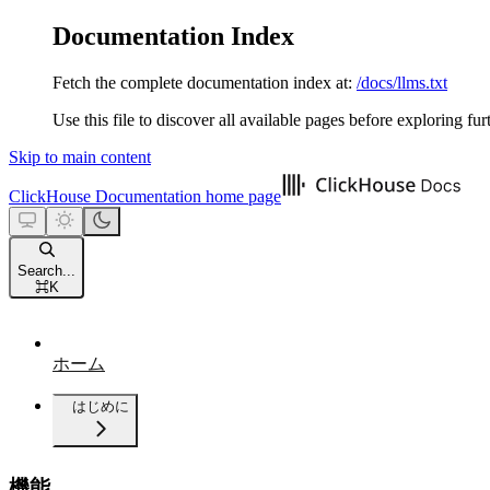
Documentation Index
Fetch the complete documentation index at:
/docs/llms.txt
Use this file to discover all available pages before exploring fur
Skip to main content
ClickHouse Documentation
home page
Search...
⌘
K
ホーム
はじめに
機能