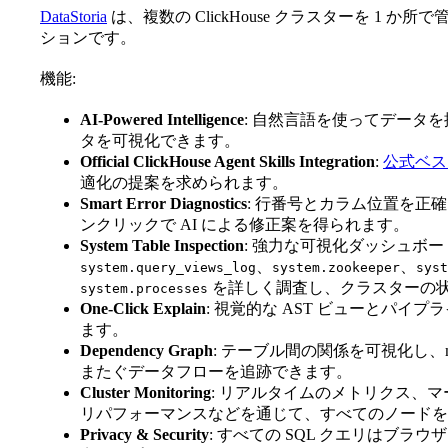
DataStoria
は、複数の ClickHouse クラスターを 1 か
ションです。
機能:
AI-Powered Intelligence
: 自然言語を使ってデータ
タを可視化できます。
Official ClickHouse Agent Skills Integration
:
公式ベス
適化の提案を求められます。
Smart Error Diagnostics
: 行番号とカラム位置を正
ンクリックで AI による修正案を得られます。
System Table Inspection
: 強力な可視化ダッシュボ
、
、
system.query_views_log
system.zookeeper
syst
を詳しく調査し、クラスターの
system.processes
One-Click Explain
: 視覚的な AST ビューとパ
ます。
Dependency Graph
: テーブル間の関係を可視化し、mat
またぐデータフローを追跡できます。
Cluster Monitoring
: リアルタイムのメトリクス、
リパフォーマンスなどを通じて、すべてのノードを
Privacy & Security
: すべての SQL クエリはブラウザーか