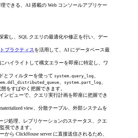
所で管理できる、AI 搭載の Web コンソールアプリケー
を探索し、SQL クエリの最適化や修正を行い、デー
トプラクティス
を活用して、AI にデータベース最
確にハイライトして構文エラーを即座に特定し、ワ
ードとフィルターを使って
、
system.query_log
、
、
em.ddl_distributed_queue
system.part_log
状態をすばやく把握できます。
イプラインビューで、クエリ実行計画を即座に把握でき
erialized view、分散テーブル、外部システムを
マージ処理、レプリケーションのステータス、クエ
監視できます。
ら ClickHouse server に直接送信されるため、