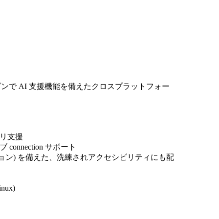
モダンで AI 支援機能を備えたクロスプラットフォー
エリ支援
onnection サポート
エーション) を備えた、洗練されアクセシビリティにも配
ux)