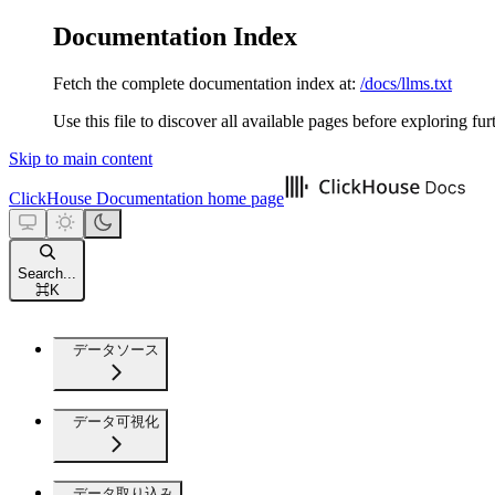
Documentation Index
Fetch the complete documentation index at:
/docs/llms.txt
Use this file to discover all available pages before exploring fur
Skip to main content
ClickHouse Documentation
home page
Search...
⌘
K
データソース
データ可視化
データ取り込み