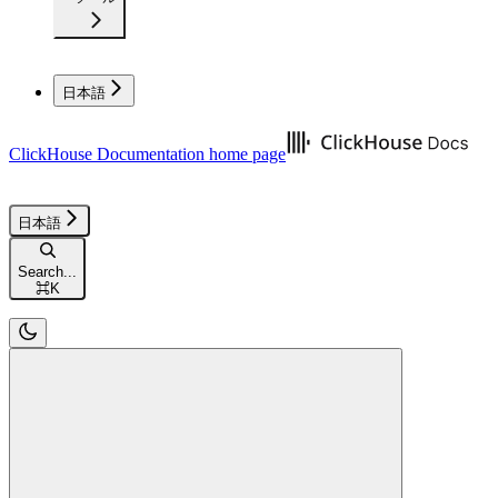
日本語
ClickHouse Documentation
home page
日本語
Search...
⌘
K