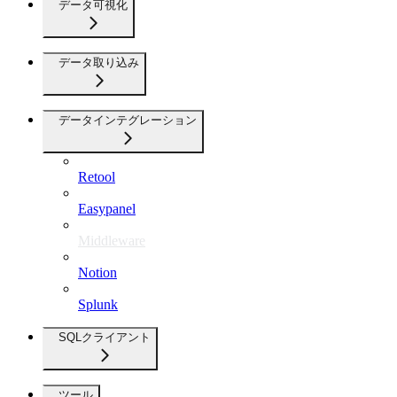
データ可視化
データ取り込み
データインテグレーション
Retool
Easypanel
Middleware
Notion
Splunk
SQLクライアント
ツール