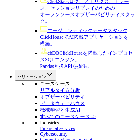
ClickStack
ログ、メトリクス、トレー
ス、セッションリプレイのための
オープンソースオブザーバビリティスタッ
ク。
エージェンティックデータスタック
ClickHouseでAI搭載アプリケーションを
構築。
chDB
ClickHouseを搭載したインプロセ
スSQLエンジン。
Pandas互換APIを提供。
ソリューション
ユースケース
リアルタイム分析
オブザーバビリティ
データウェアハウス
機械学習と生成AI
すべてのユースケース ->
Industries
Financial services
Cybersecurity
Gaming and entertainment