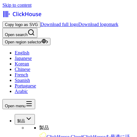
Skip to content
Download full logo
Download logomark
Copy logo as SVG
Open search
Open region selector
English
Japanese
Korean
Chinese
French
Spanish
Portuguese
Arabic
Open menu
製品
製品
ClickHouse Cloud
ClickHouseを最適に活