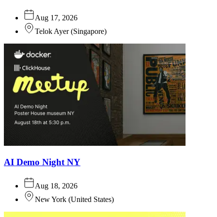
Aug 17, 2026
Telok Ayer
(
Singapore
)
AI Demo Night NY
Aug 18, 2026
New York
(
United States
)