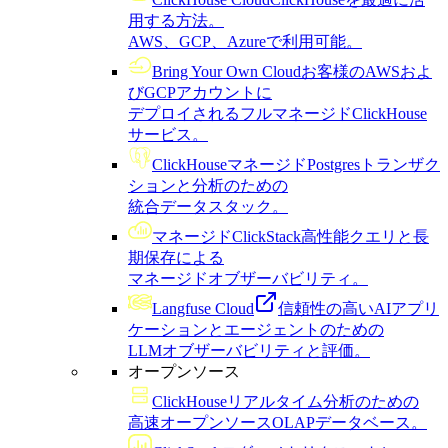
用する方法。
AWS、GCP、Azureで利用可能。
Bring Your Own Cloud
お客様のAWSおよ
びGCPアカウントに
デプロイされるフルマネージドClickHouse
サービス。
ClickHouseマネージドPostgres
トランザク
ションと分析のための
統合データスタック。
マネージドClickStack
高性能クエリと長
期保存による
マネージドオブザーバビリティ。
Langfuse Cloud
信頼性の高いAIアプリ
ケーションとエージェントのための
LLMオブザーバビリティと評価。
オープンソース
ClickHouse
リアルタイム分析のための
高速オープンソースOLAPデータベース。