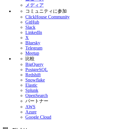
メディア
コミュニティに参加
ClickHouse Community
GitHub
Slack
LinkedIn
X
Bluesky
Telegram
Meetup
比較
BigQuery
PostgreSQL
Redshift
Snowflake
Elastic
Splunk
OpenSearch
パートナー
AWS
Azure
Google Cloud