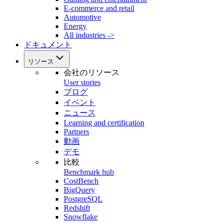
E-commerce and retail
Automotive
Energy
All industries ->
ドキュメント
リソース
会社のリソース
User stories
ブログ
イベント
ニュース
Learning and certification
Partners
動画
デモ
比較
Benchmark hub
CostBench
BigQuery
PostgreSQL
Redshift
Snowflake