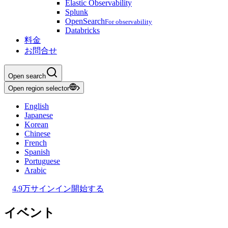
Elastic Observability
Splunk
OpenSearch
For observability
Databricks
料金
お問合せ
Open search
Open region selector
English
Japanese
Korean
Chinese
French
Spanish
Portuguese
Arabic
4.9万
サインイン
開始する
イベント