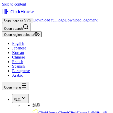
Skip to content
Download full logo
Download logomark
Copy logo as SVG
Open search
Open region selector
English
Japanese
Korean
Chinese
French
Spanish
Portuguese
Arabic
Open menu
製品
製品
ClickHouse Cloud
ClickHouseを最適に活