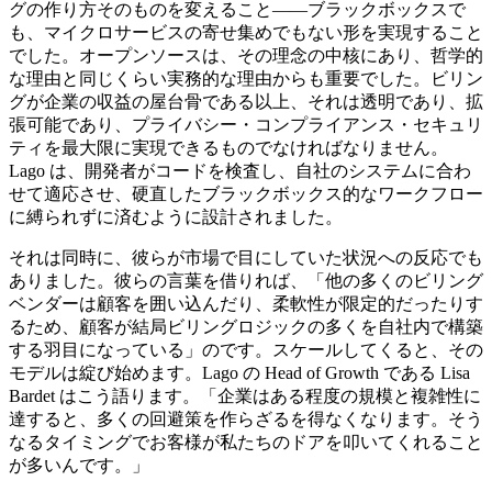
グの作り方そのものを変えること——ブラックボックスで
も、マイクロサービスの寄せ集めでもない形を実現すること
でした。オープンソースは、その理念の中核にあり、哲学的
な理由と同じくらい実務的な理由からも重要でした。ビリン
グが企業の収益の屋台骨である以上、それは透明であり、拡
張可能であり、プライバシー・コンプライアンス・セキュリ
ティを最大限に実現できるものでなければなりません。
Lago は、開発者がコードを検査し、自社のシステムに合わ
せて適応させ、硬直したブラックボックス的なワークフロー
に縛られずに済むように設計されました。
それは同時に、彼らが市場で目にしていた状況への反応でも
ありました。彼らの言葉を借りれば、「他の多くのビリング
ベンダーは顧客を囲い込んだり、柔軟性が限定的だったりす
るため、顧客が結局ビリングロジックの多くを自社内で構築
する羽目になっている」のです。スケールしてくると、その
モデルは綻び始めます。Lago の Head of Growth である Lisa
Bardet はこう語ります。「企業はある程度の規模と複雑性に
達すると、多くの回避策を作らざるを得なくなります。そう
なるタイミングでお客様が私たちのドアを叩いてくれること
が多いんです。」