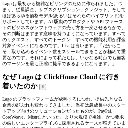
Lago は最初から複雑なビリングのために作られました。つ
まり、従量課金、サブスクリプション、クレジット、そして
ほぼあらゆる価格モデル(あるいはそれらのハイブリッド)を
サポートしています。AI 駆動のプロダクトや API ファース
トのビジネスがソフトウェアの売り方を一変させるなかで、
その判断はますます意味を持つようになっています。すべて
のリクエスト、すべてのトークン、すべての機能利用が課金
対象イベントになるのです。Lisa は言います。「だからこ
そ、取り込めるイベント数をスケールできることが極めて重
要なのです。それによって私たちは、いかなる時点でも顧客
のマージンを最も正確に提示できるようになります。」
なぜ Lago は ClickHouse Cloud に行き
着いたのか
#
Lago のプラットフォームが成熟するにつれ、提供先となる
企業の顔ぶれも変わってきました。当初は急成長中のスター
トアップ向けのソリューションだったものが、PayPal、
CoreWeave、Mistral といった、より大規模で複雑、かつ要求
の厳しいエンタープライズに採用されるケースが増えていま