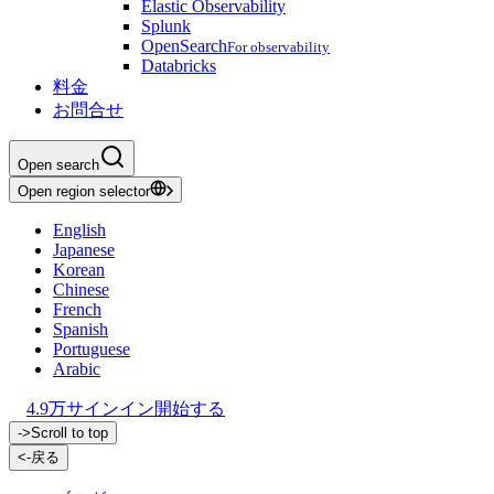
Elastic Observability
Splunk
OpenSearch
For observability
Databricks
料金
お問合せ
Open search
Open region selector
English
Japanese
Korean
Chinese
French
Spanish
Portuguese
Arabic
4.9万
サインイン
開始する
->
Scroll to top
<-
戻る