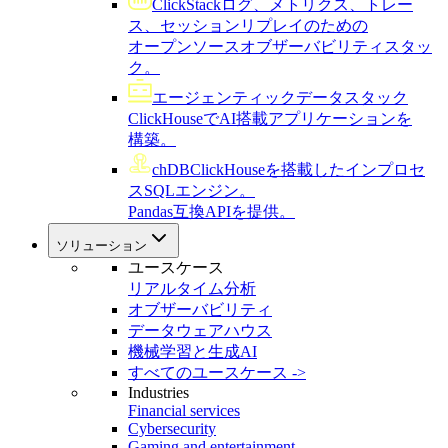
ClickStack
ログ、メトリクス、トレー
ス、セッションリプレイのための
オープンソースオブザーバビリティスタッ
ク。
エージェンティックデータスタック
ClickHouseでAI搭載アプリケーションを
構築。
chDB
ClickHouseを搭載したインプロセ
スSQLエンジン。
Pandas互換APIを提供。
ソリューション
ユースケース
リアルタイム分析
オブザーバビリティ
データウェアハウス
機械学習と生成AI
すべてのユースケース ->
Industries
Financial services
Cybersecurity
Gaming and entertainment