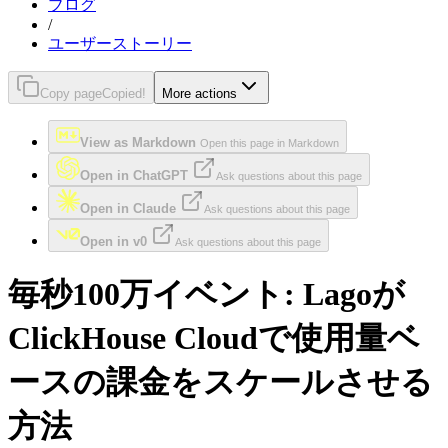
ブログ
/
ユーザーストーリー
Copy page
Copied!
More actions
View as Markdown
Open this page in Markdown
Open in ChatGPT
Ask questions about this page
Open in Claude
Ask questions about this page
Open in v0
Ask questions about this page
毎秒100万イベント: Lagoが
ClickHouse Cloudで使用量ベ
ースの課金をスケールさせる
方法