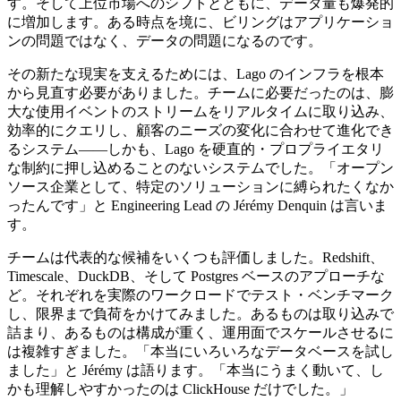
す。そして上位市場へのシフトとともに、データ量も爆発的
に増加します。ある時点を境に、ビリングはアプリケーショ
ンの問題ではなく、データの問題になるのです。
その新たな現実を支えるためには、Lago のインフラを根本
から見直す必要がありました。チームに必要だったのは、膨
大な使用イベントのストリームをリアルタイムに取り込み、
効率的にクエリし、顧客のニーズの変化に合わせて進化でき
るシステム——しかも、Lago を硬直的・プロプライエタリ
な制約に押し込めることのないシステムでした。「オープン
ソース企業として、特定のソリューションに縛られたくなか
ったんです」と Engineering Lead の Jérémy Denquin は言いま
す。
チームは代表的な候補をいくつも評価しました。Redshift、
Timescale、DuckDB、そして Postgres ベースのアプローチな
ど。それぞれを実際のワークロードでテスト・ベンチマーク
し、限界まで負荷をかけてみました。あるものは取り込みで
詰まり、あるものは構成が重く、運用面でスケールさせるに
は複雑すぎました。「本当にいろいろなデータベースを試し
ました」と Jérémy は語ります。「本当にうまく動いて、し
かも理解しやすかったのは ClickHouse だけでした。」