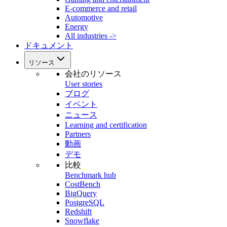
E-commerce and retail
Automotive
Energy
All industries ->
ドキュメント
リソース
会社のリソース
User stories
ブログ
イベント
ニュース
Learning and certification
Partners
動画
デモ
比較
Benchmark hub
CostBench
BigQuery
PostgreSQL
Redshift
Snowflake