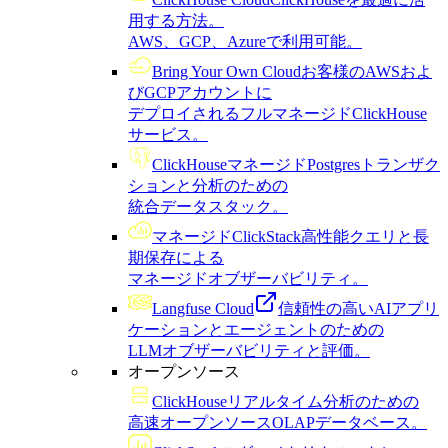
用する方法。
AWS、GCP、Azureで利用可能。
Bring Your Own Cloud
お客様のAWSおよ
びGCPアカウントに
デプロイされるフルマネージドClickHouse
サービス。
ClickHouseマネージドPostgres
トランザク
ションと分析のための
統合データスタック。
マネージドClickStack
高性能クエリと長
期保存による
マネージドオブザーバビリティ。
Langfuse Cloud
信頼性の高いAIアプリ
ケーションとエージェントのための
LLMオブザーバビリティと評価。
オープンソース
ClickHouse
リアルタイム分析のための
高速オープンソースOLAPデータベース。