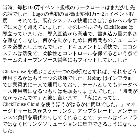
当時、毎秒100万イベント規模のワークロードはまだ少し先
の話でした。Lago の当初の目標は毎秒1万〜2万イベント程
度——それでも、既存システムが快適にさばけるレベルをす
でに大きく超えていました。そのレベルでも ClickHouse は
際立っていました。導入直後から高速で、書き込み量の多さ
を難なくこなし、何かを動かすために何週間ものチューニン
グを必要としませんでした。ドキュメントは明快で、エコシ
ステムは活発で、柔軟性とコントロールを保てるという点で
チームのオープンソース哲学にもフィットしていました。
ClickHouse を選ぶことが一つの決断だとすれば、それをどう
運用するかはもう一つの決断でした。Jérémy はインフラ面
では実質的に一人で運用しており、チームとしてもデータベ
ース運用者になるつもりは毛頭ありませんでした。「時間が
なかったんです」と彼は言います。「私にとっては、
ClickHouse Cloud を使うほうがはるかに簡単でした。」マネ
ージドサービスがスケーリング、アップグレード、メンテナ
ンスの負担を肩代わりしてくれることで、チームはインフラ
ではなくビリングソリューションに集中できるようになりま
した。