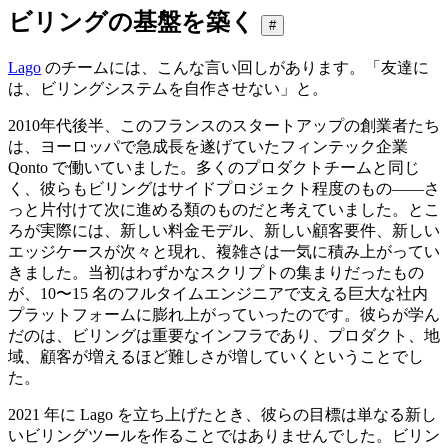
ビリングの基盤を築く
#
Lago
のチームには、こんな言い回しがあります。「友達に
は、ビリングシステムを自作させない」と。
2010年代後半、このフランスのスタートアップの創業者たち
は、ヨーロッパで急成長を遂げていたフィンテック企業
Qonto で働いていました。多くのプロダクトチームと同じ
く、彼らもビリングはサイドプロジェクト程度のもの——さ
っと片付けて次に進める類のものだと考えていました。とこ
ろが実際には、新しい料金モデル、新しい顧客要件、新しい
エッジケースが次々と現れ、複雑さは一気に積み上がってい
きました。当初はわずかなスクリプトの集まりだったもの
が、10〜15 名のフルタイムエンジニアで支える巨大な社内
プラットフォームに膨れ上がっていったのです。彼らが学ん
だのは、ビリングは重要なインフラであり、プロダクト、地
域、顧客が増えるほど難しさが増していくということでし
た。
2021 年に Lago を立ち上げたとき、彼らの目標は単なる新し
いビリングツールを作ることではありませんでした。ビリン