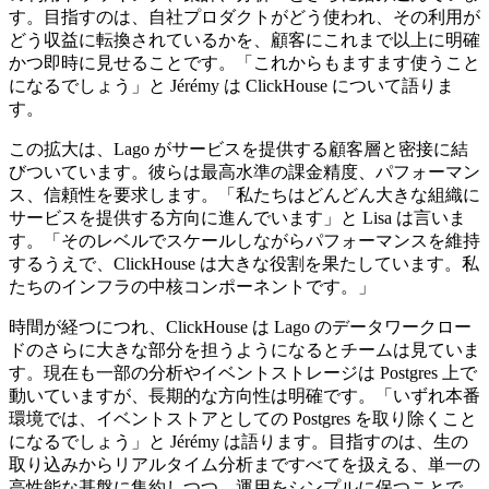
す。目指すのは、自社プロダクトがどう使われ、その利用が
どう収益に転換されているかを、顧客にこれまで以上に明確
かつ即時に見せることです。「これからもますます使うこと
になるでしょう」と Jérémy は ClickHouse について語りま
す。
この拡大は、Lago がサービスを提供する顧客層と密接に結
びついています。彼らは最高水準の課金精度、パフォーマン
ス、信頼性を要求します。「私たちはどんどん大きな組織に
サービスを提供する方向に進んでいます」と Lisa は言いま
す。「そのレベルでスケールしながらパフォーマンスを維持
するうえで、ClickHouse は大きな役割を果たしています。私
たちのインフラの中核コンポーネントです。」
時間が経つにつれ、ClickHouse は Lago のデータワークロー
ドのさらに大きな部分を担うようになるとチームは見ていま
す。現在も一部の分析やイベントストレージは Postgres 上で
動いていますが、長期的な方向性は明確です。「いずれ本番
環境では、イベントストアとしての Postgres を取り除くこと
になるでしょう」と Jérémy は語ります。目指すのは、生の
取り込みからリアルタイム分析まですべてを扱える、単一の
高性能な基盤に集約しつつ、運用をシンプルに保つことで