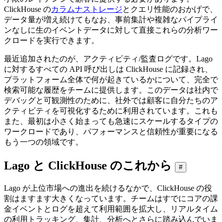
ClickHouse の
カラムナストレージ
とクエリ性能のおかげで、
データ量が増え続けてもなお、事前集計や複雑なパイプライ
ンなしに生のイベントデータに対して直接これらの分析ワー
クロードを実行できます。
最近追加されたのが、アクティビティ/監査ログです。Lago
に対するすべての API 呼び出しは ClickHouse に記録され、
プラットフォーム全体で何が起きているかについて、完全で
検索可能な履歴をチームに提供します。このデータは社内で
デバッグと可観測性のために、社外では顧客に自分たちのア
クティビティを可視化するために利用されています。これも
また、最初は小さく始まっても急速にスケールするタイプの
ワークロードであり、パフォーマンスと信頼性が重要になる
もう一つの領域です。
Lago と ClickHouse のこれから
#
Lago が上位市場への進出を続けるなかで、ClickHouse の役
割はますます大きくなっています。チームはすでにコアの課
金イベントとログを超えて利用範囲を拡大し、リアルタイム
の利用トラッキング、集計、分析へとさらに踏み込んでいま