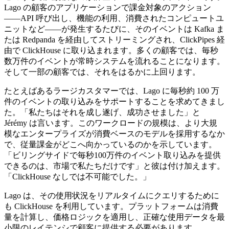
Lago の顧客のアプリケーションで課金対象のアクション
——API 呼び出し、機能の利用、消費されたコンピュートユ
ニットなど——が発生するたびに、そのイベントは Kafka ま
たは Redpanda を経由してストリーミングされ、ClickPipes 経
由で ClickHouse に取り込まれます。多くの顧客では、毎秒
数万件のイベントが常時システムを流れることになります。
そして一部の顧客では、それをはるかに上回ります。
たとえばあるラージカスタマーでは、Lago に毎秒約 100 万
件のイベントの取り込みをサポートすることを求めてきまし
た。「私たちはそれを成し遂げ、成功させました」と
Jérémy は言います。このワークロードの規模は、より大規
模なエンタープライズが消費ベースのモデルを採用するなか
で、従量課金がどこへ向かっているのかを示しています。
「ビリングサイドで毎秒100万件のイベント取り込みを提供
できるのは、市場で私たちだけです」と彼は付け加えます。
「ClickHouse なしでは不可能でした。」
Lago は、その使用状況をリアルタイムにクエリするために
も ClickHouse を利用しています。プラットフォームは消費
量を計算し、価格ロジックを適用し、正確な使用データを最
小限のレイテンシで顧客に提供する必要があります。